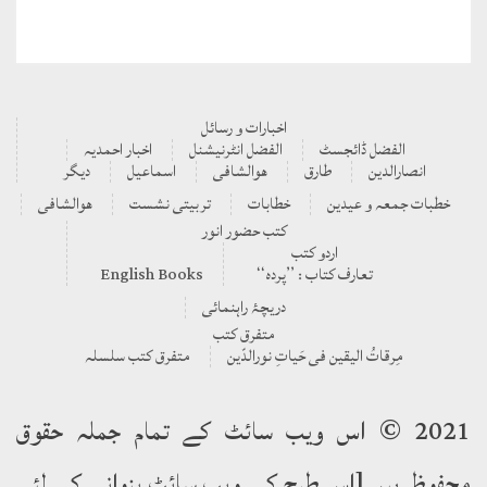
اخبارات و رسائل
الفضل ڈائجسٹ
الفضل انٹرنیشنل
اخبار احمدیہ
انصارالدین
طارق
ھوالشافی
اسماعیل
دیگر
خطبات جمعہ و عیدین
خطابات
تربیتی نشست
ھوالشافی
کتب حضور انور
اردو کتب
تعارف کتاب : ’’پردہ‘‘
English Books
دریچۂ راہنمائی
متفرق کتب
مِرقاتُ الیقین فی حَیاتِ نورالدّین
متفرق کتب سلسلہ
2021 © اس ویب سائٹ کے تمام جملہ حقوق
محفوظ ہیں [اس طرح کی ویب سائٹ بنوانے کے لئے