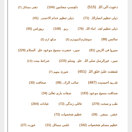
دعوت الی اللہ
(515)
دلچسپ مضامین
(104)
ذھنی مسائل
(7)
ذیلی تنظیم انصاراللہ
(71)
ذیلی تنظیم خدام الاحمدیہ
(41)
ذیلی تنظیم لجنہ اماء اللہ
(76)
ربوہ
(108)
رپورٹس
(55)
سائنس
(88)
سوشلزم/کمیونزم
(3)
سکھ ازم
(2)
سیروا فی الارض
(81)
سیرۃ حضرت مسیح موعود علیہ السلام
(229)
سیرۃ خیرالرسل صلی اللہ علیہ وسلم
(233)
شرائط بیعت
(13)
شفقت علیٰ خلق اللہ
(451)
شوریٰ بینھم
(7)
شہید احمدیت
(487)
صائب الرائے
(98)
صحافت
(30)
صداقت مسیح موعود
(183)
صفات باری تعالیٰ
(34)
طب و صحت
(270)
عائلی زندگی
(72)
عبادات
(264)
عشرہ مبشرہ
(26)
عظیم شخصیات
(72)
عظیم مسلم شخصیات
(182)
علمی مسائل
(31)
عورت
(27)