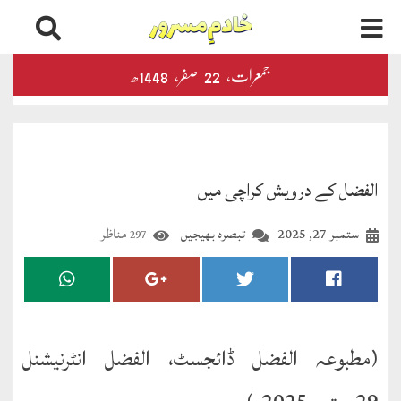
اردو
▼
جمعرات‬‮،
22
صفر‬،
1448ھ
اخبارات
و
رسائل
الفضل
الفضل کے درویش کراچی میں
ڈائجسٹ
ستمبر 27, 2025
تبصرہ بھیجیں
مناظر
297
الفضل
انٹرنیشنل
اخبار
احمدیہ
(مطبوعہ الفضل ڈائجسٹ، الفضل انٹرنیشنل
انصارالدین