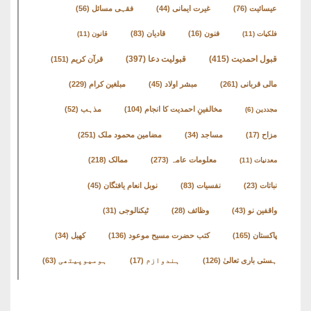
عیسائیت
(76)
غیرت ایمانی
(44)
فقہی مسائل
(56)
فنون
(16)
قادیان
(83)
فلکیات
(11)
قانون
(11)
قبول احمدیت
(415)
قبولیت دعا
(397)
قرآن کریم
(151)
مالی قربانی
(261)
مبشر اولاد
(45)
مبلغین کرام
(229)
مخالفینِ احمدیت کا انجام
(104)
مذہب
(52)
مجددین
(6)
مزاح
(17)
مساجد
(34)
مضامین محمود ملک
(251)
معلومات عامہ
(273)
ممالک
(218)
معدنیات
(11)
نباتات
(23)
نفسیات
(83)
نوبل انعام یافتگان
(45)
واقفین نو
(43)
وظائف
(28)
ٹیکنالوجی
(31)
پاکستان
(165)
کتب حضرت مسیح موعود
(136)
کھیل
(34)
ہستی باری تعالیٰ
(126)
ہندوازم
(17)
ہومیوپیتھی
(63)