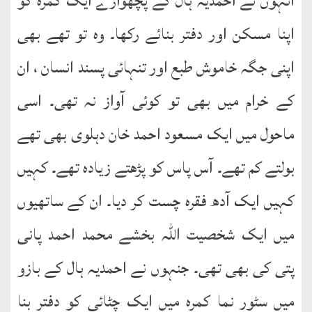
انہوں نے احمدیہ ہال کے پچھواڑے ایک کمرہ کو
کتب
سلسلہ
اپنا مسکن اور دفتر بنائے رکھا۔ وہ تو تھے بھی
اپنی جگہ خاموش طبع اور تنہائی پسند انسان ، ان
کے خرام میں بھی تو کوئی آواز نہ تھی۔ اسی
ماحول میں ایک مسعود احمد خان دہلوی بھی تھے
بولتے کم تھے۔ آس پاس کو پڑھتے زیادہ تھے۔ کہیں
کہیں ایک آدھ فقرہ چست کر دیا۔ ان کے ساتھیوں
میں ایک شخصیت اللہ بخشے محمد احمد پانی
پتی کی بھی تھی۔ جنہوں نے احمدیہ ہال کے بازو
میں سٹور نما کمرہ میں ایک چٹائی کو دفتر بنا