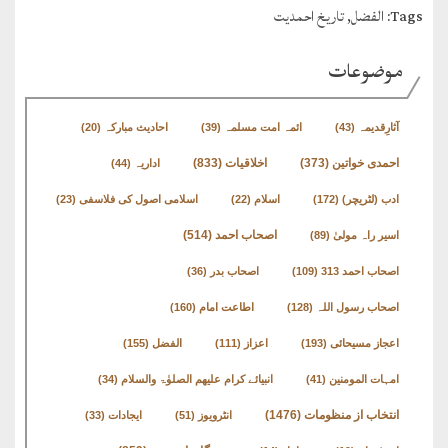
Tags:
الفضل
,
تاریخ احمدیت
موضوعات
آثارِقدیمہ
(43)
ائمہ امت مسلمہ
(39)
احادیث مبارکہ
(20)
اخلاقیات
(833)
احمدی خواتین
(373)
اداریہ
(44)
ادب (لٹریچر)
(172)
اسلام
(22)
اسلامی اصول کی فلاسفی
(23)
اصحاب احمد
(514)
اسیر راہ مولیٰ
(89)
اصحاب احمد 313
(109)
اصحاب بدر
(36)
اصحاب رسول اللہ
(128)
اطاعت امام
(160)
اعجاز مسیحائی
(193)
اعزاز
(111)
الفضل
(155)
امہات المومنین
(41)
انبیائے کرام علیھم الصلوٰۃ والسلام
(34)
انتخاب از منظومات
(1476)
انٹرویوز
(51)
ایجادات
(33)