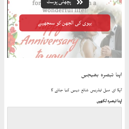
پچھلی پوسٹ
بیوی کی الجھن کو سمجھیے
اپنا تبصرہ بھیجیں
آپکا ای میل ایڈریس شائع نہیں کیا جائے گا
اپنا تبصرہ لکھیں