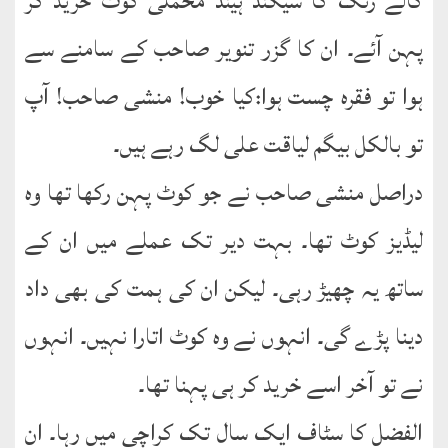
کالے رنگ کا سیکنڈ ہینڈ مخملی کوٹ خرید کر
پہن آئے۔ ان کا گزر تنویر صاحب کے سامنے سے
ہوا تو فقرہ چست ہوا:کیا خوب! منشی صاحب! آپ
تو بالکل بیگم لیاقت علی لگ رہے ہیں۔
دراصل منشی صاحب نے جو کوٹ پہن رکھا تھا وہ
لیڈیز کوٹ تھا۔ بہت دیر تک عملے میں ان کے
ساتھ یہ چھیڑ رہی۔ لیکن ان کی ہمت کی بھی داد
دینا پڑے گی۔ انہوں نے وہ کوٹ اتارا نہیں۔ انہوں
نے تو آخر اسے خرید کر ہی پہنا تھا۔
الفضل کا سٹاف ایک سال تک کراچی میں رہا۔ ان