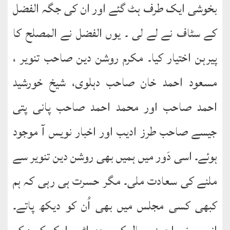
English
بخوشی ایک طرف ہٹ گئے اور ان کی جگہ الفضل
Books
کے سٹاف نے لے لی ۔ یوں الفضل نے المصلح کا
دریچۂ
پیرہن اختیار کیا۔ مکرم روشن دین صاحب تنویر ،
راہنمائی
مسعود احمد خان صاحب دہلوی، شیخ خورشید
متفرق
کتب
احمد صاحب اور محمد احمد صاحب پانی پتی
جیسے صاحب طرز ادیب اور اخبار نویس آ موجود
مِرقاتُ
الیقین
ہوئے۔ اسی دَور میں ہمیں بھی روشن دین تنویر سے
فی
حَیاتِ
ملنے کی سعادت ملی۔ مگر حسرت ہی رہی کہ ہم
نورالدّین
کبھی کسی مجلس میں بھی اُن کو دیکھ پاتے۔
متفرق