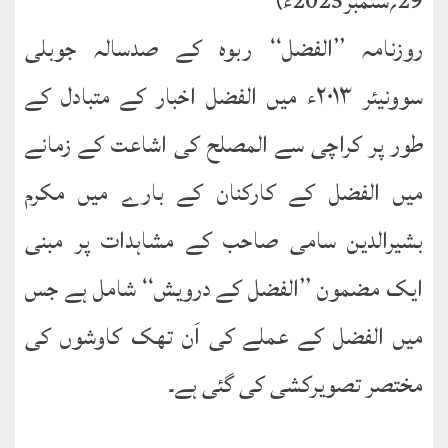
29؍ستمبر2025ء)
روزنامہ ’’الفضل‘‘ ربوہ کے صدسالہ جوبلی
طارق
سوونیئر ۲۰۱۳ء میں الفضل اخبار کے متبادل کے
ھوالشافی
طور پر کراچی سے المصلح کی اشاعت کے زمانے
اسماعیل
میں الفضل کے کارکنان کے بارے میں مکرم
دیگر
بشیرالدین سامی صاحب کے مشاہدات پر مبنی
خطبات
جمعہ
ایک مضمون ’’الفضل کے درویش‘‘ شامل ہے جس
و
میں الفضل کے عملے کی اَن تھک کاوشوں کی
عیدین
مختصر تصویرکشی کی گئی ہے۔
خطابات
تربیتی