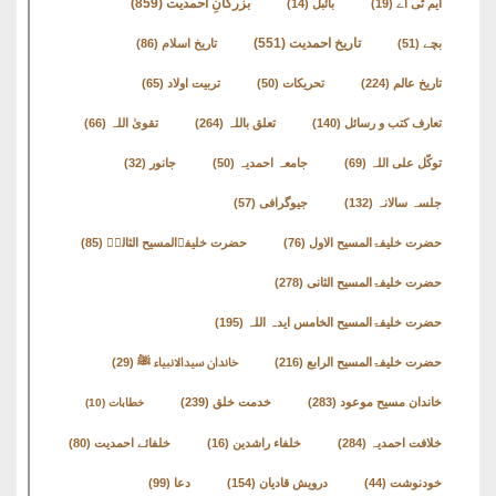
بزرگانِ احمدیت
(859)
ایم ٹی اے
(19)
بائبل
(14)
تاریخ احمدیت
(551)
بچے
(51)
تاریخ اسلام
(86)
تاریخ عالم
(224)
تحریکات
(50)
تربیت اولاد
(65)
تعارف کتب و رسائل
(140)
تعلق باللہ
(264)
تقویٰ اللہ
(66)
توکّل علی اللہ
(69)
جامعہ احمدیہ
(50)
جانور
(32)
جلسہ سالانہ
(132)
جیوگرافی
(57)
حضرت خلیفۃالمسیح الاول
(76)
حضرت خلیفۃالمسیح الثالثؒ
(85)
حضرت خلیفۃالمسیح الثانی
(278)
حضرت خلیفۃالمسیح الخامس ایدہ اللہ
(195)
حضرت خلیفۃالمسیح الرابع
(216)
خاندان سیدالانبیاء ﷺ
(29)
خاندان مسیح موعود
(283)
خدمت خلق
(239)
خطابات
(10)
خلافت احمدیہ
(284)
خلفاء راشدین
(16)
خلفائے احمدیت
(80)
خودنوشت
(44)
درویش قادیان
(154)
دعا
(99)