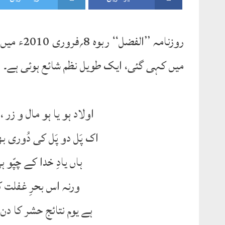
روزنامہ ’
میں کہی گئی، ایک طویل نظم شائع ہوئی ہے۔ اس
اولاد ہو یا ہو مال و زر 
اک پَل دو پَل کی دُوری ب
ہاں یادِ خدا کے چپّو 
ورنہ اس بحرِ غفلت کا
ہے یوم نتائج حشر کا د