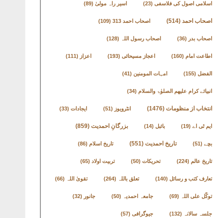
اسلامی اصول کی فلاسفی
(23)
اسیر راہ مولیٰ
(89)
اصحاب احمد
(514)
اصحاب احمد 313
(109)
اصحاب بدر
(36)
اصحاب رسول اللہ
(128)
اطاعت امام
(160)
اعجاز مسیحائی
(193)
اعزاز
(111)
الفضل
(155)
امہات المومنین
(41)
انبیائے کرام علیھم الصلوٰۃ والسلام
(34)
انتخاب از منظومات
(1476)
انٹرویوز
(51)
ایجادات
(33)
بزرگانِ احمدیت
(859)
ایم ٹی اے
(19)
بائبل
(14)
تاریخ احمدیت
(551)
بچے
(51)
تاریخ اسلام
(86)
تاریخ عالم
(224)
تحریکات
(50)
تربیت اولاد
(65)
تعارف کتب و رسائل
(140)
تعلق باللہ
(264)
تقویٰ اللہ
(66)
توکّل علی اللہ
(69)
جامعہ احمدیہ
(50)
جانور
(32)
جلسہ سالانہ
(132)
جیوگرافی
(57)