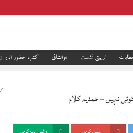
طابات
تربیتی نشست
ھوالشافی
کتب حضور انور
 کوئی نہیں – حمدیہ کلام
پلس کریں
واٹس ایپ کریں