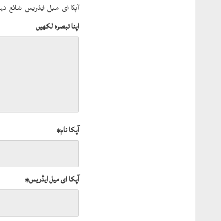
آپکا ای میل ایڈریس شائع نہی
اپنا تبصرہ لکھیں
آپکا نام
*
آپکا ای میل ایڈریس
*