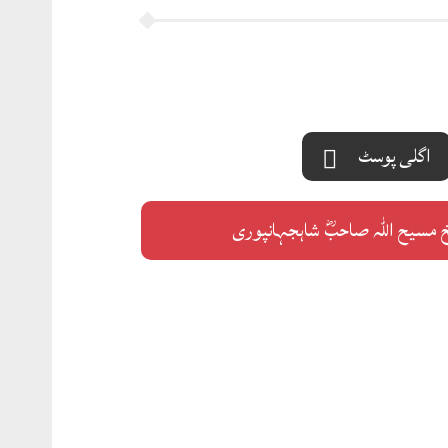
اگلی پوسٹ
مسیح اللہ صاحبؓ شاہجہانپوری