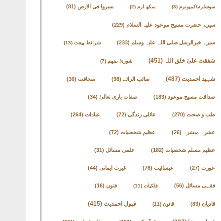
سیروا فی الارض
(81)
سوشلزم/کمیونزم
(3)
سکھ ازم
(2)
سیرۃ حضرت مسیح موعود علیہ السلام
(229)
سیرۃ خیرالرسل صلی اللہ علیہ وسلم
(233)
شرائط بیعت
(13)
شفقت علیٰ خلق اللہ
(451)
شوریٰ بینھم
(7)
شہید احمدیت
(487)
صائب الرائے
(98)
صحافت
(30)
صداقت مسیح موعود
(183)
صفات باری تعالیٰ
(34)
طب و صحت
(270)
عائلی زندگی
(72)
عبادات
(264)
عشرہ مبشرہ
(26)
عظیم شخصیات
(72)
عظیم مسلم شخصیات
(182)
علمی مسائل
(31)
عورت
(27)
عیسائیت
(76)
غیرت ایمانی
(44)
فقہی مسائل
(56)
فنون
(16)
فلکیات
(11)
قادیان
(83)
قبول احمدیت
(415)
قانون
(11)