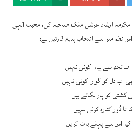
’الفضل‘‘ ربوہ 8؍فروری 2010ء میں مکرمہ ارشاد عرشی ملک صاحبہ کی، محبتِ الٰہی
 نظم میں سے انتخاب ہدیۂ قارئین ہے:
، اب تجھ سے پیارا کوئی نہیں
ھی اب دل کو گوارا کوئی نہیں
ہی کشتی کو پار لگاتے ہیں
 تا دُور کنارہ کوئی نہیں
ن کیا اس سے پہلے بات کریں