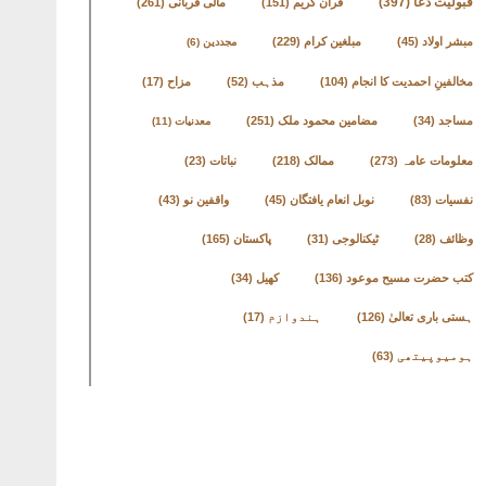
قبولیت دعا
(397)
قرآن کریم
(151)
مالی قربانی
(261)
مبشر اولاد
(45)
مبلغین کرام
(229)
مجددین
(6)
مخالفینِ احمدیت کا انجام
(104)
مذہب
(52)
مزاح
(17)
مساجد
(34)
مضامین محمود ملک
(251)
معدنیات
(11)
معلومات عامہ
(273)
ممالک
(218)
نباتات
(23)
نفسیات
(83)
نوبل انعام یافتگان
(45)
واقفین نو
(43)
وظائف
(28)
ٹیکنالوجی
(31)
پاکستان
(165)
کتب حضرت مسیح موعود
(136)
کھیل
(34)
ہستی باری تعالیٰ
(126)
ہندوازم
(17)
ہومیوپیتھی
(63)