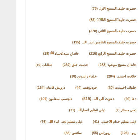
حضرت خلیفۃالمسیح الاول
(76)
حضرت خلیفۃالمسیح الثالثؒ
(85)
حضرت خلیفۃالمسیح الثانی
(278)
حضرت خلیفۃالمسیح الخامس ایدہ اللہ
(195)
حضرت خلیفۃالمسیح الرابع
(216)
خاندان سیدالانبیاء ﷺ
(29)
خاندان مسیح موعود
(283)
خدمت خلق
(239)
خطابات
(10)
خلافت احمدیہ
(284)
خلفاء راشدین
(16)
خلفائے احمدیت
(80)
خودنوشت
(44)
درویش قادیان
(154)
دعوت الی اللہ
(515)
دعا
(99)
دلچسپ مضامین
(104)
ذیلی تنظیم انصاراللہ
(71)
ذھنی مسائل
(7)
ذیلی تنظیم خدام الاحمدیہ
(41)
ذیلی تنظیم لجنہ اماء اللہ
(76)
ربوہ
(108)
رپورٹس
(55)
سائنس
(88)