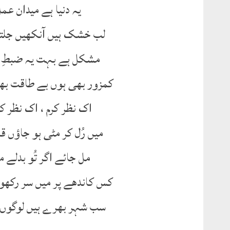
یہ دنیا ہے میدان عمل
لب خشک ہیں آنکھیں جلتی 
مشکل ہے بہت یہ ضبطِ غم
کمزور بھی ہوں بے طاقت بھ
اک نظر کرم ، اک نظر ک
میں رُل کر مٹی ہو جاؤں 
مل جائے اگر تُو بدلے م
کس کاندھے پر میں سر رکھ
سب شہر بھرے ہیں لوگوں س