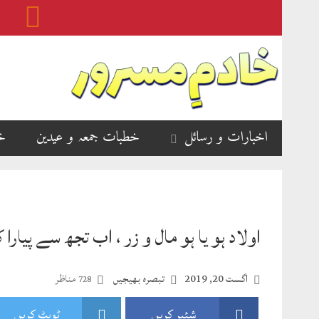
اخبارات و رسائل
خطبات جمعہ و عیدین
خ
اولاد ہو یا ہو مال و زر ، اب تجھ سے پیارا
اگست 20, 2019
تبصرہ بھیجیں
مناظر
728
شئیر کریں
ٹویٹ کریں