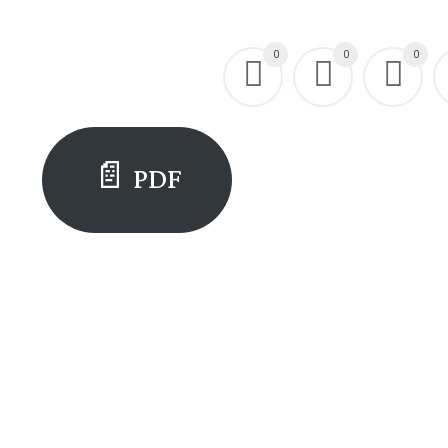
0
0
0
PDF 📄