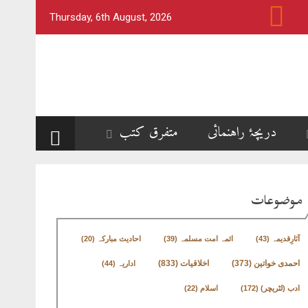
Thursday, 6th August, 2026
دریچۂ راہنمائی
متفرق کتب
موضوعات
آثارِقدیمہ
(43)
ائمہ امت مسلمہ
(39)
احادیث مبارکہ
(20)
اخلاقیات
(833)
احمدی خواتین
(373)
اداریہ
(44)
ادب (لٹریچر)
(172)
اسلام
(22)