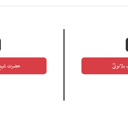
لانویؓ
حضرت شیخ 