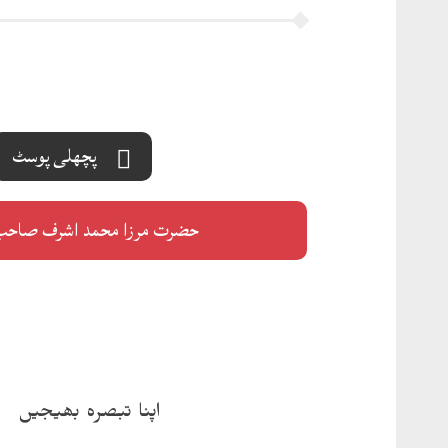
پچھلی پوسٹ
حضرت مرزا محمد اشرف صاحب ب
اپنا تبصرہ بھیجیں