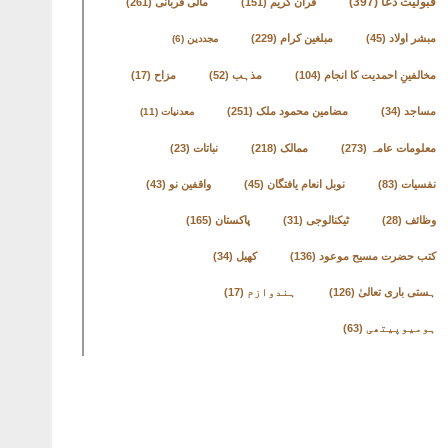
قبولیت دعا
(397)
قرآن کریم
(151)
مالی قربانی
(261)
مبشر اولاد
(45)
مبلغین کرام
(229)
مجددین
(6)
مخالفینِ احمدیت کا انجام
(104)
مذہب
(52)
مزاح
(17)
مساجد
(34)
مضامین محمود ملک
(251)
معدنیات
(11)
معلومات عامہ
(273)
ممالک
(218)
نباتات
(23)
نفسیات
(83)
نوبل انعام یافتگان
(45)
واقفین نو
(43)
وظائف
(28)
ٹیکنالوجی
(31)
پاکستان
(165)
کتب حضرت مسیح موعود
(136)
کھیل
(34)
ہستی باری تعالیٰ
(126)
ہندوازم
(17)
ہومیوپیتھی
(63)