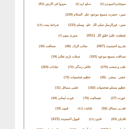
سیروا فی الارض
(81)
سوشلزم/کمیونزم
(3)
سکھ ازم
(2)
سیرۃ حضرت مسیح موعود علیہ السلام
(229)
سیرۃ خیرالرسل صلی اللہ علیہ وسلم
(233)
شرائط بیعت
(13)
شفقت علیٰ خلق اللہ
(451)
شوریٰ بینھم
(7)
شہید احمدیت
(487)
صائب الرائے
(98)
صحافت
(30)
صداقت مسیح موعود
(183)
صفات باری تعالیٰ
(34)
طب و صحت
(270)
عائلی زندگی
(72)
عبادات
(264)
عشرہ مبشرہ
(26)
عظیم شخصیات
(72)
عظیم مسلم شخصیات
(182)
علمی مسائل
(31)
عورت
(27)
عیسائیت
(76)
غیرت ایمانی
(44)
فقہی مسائل
(56)
فنون
(16)
فلکیات
(11)
قادیان
(83)
قبول احمدیت
(415)
قانون
(11)