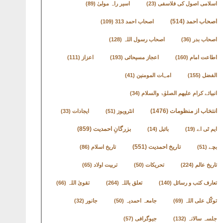
اسلامی اصول کی فلاسفی
(23)
اسیر راہ مولیٰ
(89)
اصحاب احمد
(514)
اصحاب احمد 313
(109)
اصحاب بدر
(36)
اصحاب رسول اللہ
(128)
اطاعت امام
(160)
اعجاز مسیحائی
(193)
اعزاز
(111)
الفضل
(155)
امہات المومنین
(41)
انبیائے کرام علیھم الصلوٰۃ والسلام
(34)
انتخاب از منظومات
(1476)
انٹرویوز
(51)
ایجادات
(33)
بزرگانِ احمدیت
(859)
ایم ٹی اے
(19)
بائبل
(14)
تاریخ احمدیت
(551)
بچے
(51)
تاریخ اسلام
(86)
تاریخ عالم
(224)
تحریکات
(50)
تربیت اولاد
(65)
تعارف کتب و رسائل
(140)
تعلق باللہ
(264)
تقویٰ اللہ
(66)
توکّل علی اللہ
(69)
جامعہ احمدیہ
(50)
جانور
(32)
جلسہ سالانہ
(132)
جیوگرافی
(57)