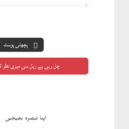
پچھلی پوسٹ
چل رہی ہے ریل سی میری نظر ک
اپنا تبصرہ بھیجیں