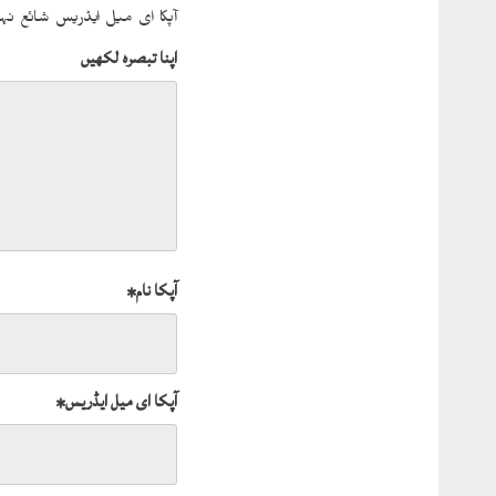
آپکا ای میل ایڈریس شائع نہی
اپنا تبصرہ لکھیں
آپکا نام
*
آپکا ای میل ایڈریس
*