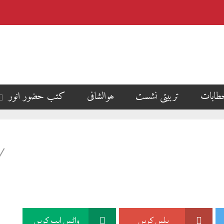
طابات
تربیتی نشست
ھوالشافی
کتب حضور انور
پلس کریں
واٹس ایپ کریں