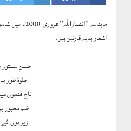
ماہنامہ ’’انصار
اشعار ہدیہ قارئین ہیں:
حسنِ مستور ہ
جلوۂ طور ہ
تاج قدموں می
ظلم مجبور ہ
زیر ہوں گے ج