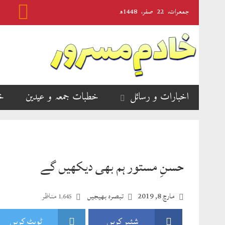
جمعرات‬‮،
22
صفر‬،
1448ھ
اخبارات و رسائل
خطبات جمعہ و عیدین
خ
حسنِ مستور ہم بھی دیکھیں گے
مارچ 8, 2019
تبصرہ بھیجیں
مناظر
1,645
شئیر کریں
ٹویٹ کریں