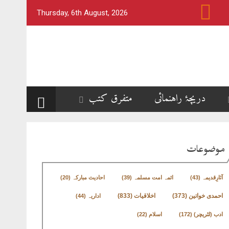
Thursday, 6th August, 2026
دریچۂ راہنمائی
متفرق کتب
موضوعات
آثارِقدیمہ
(43)
ائمہ امت مسلمہ
(39)
احادیث مبارکہ
(20)
اخلاقیات
(833)
احمدی خواتین
(373)
اداریہ
(44)
ادب (لٹریچر)
(172)
اسلام
(22)