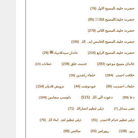
حضرت خلیفۃالمسیح الاول
(76)
حضرت خلیفۃالمسیح الثالثؒ
(85)
حضرت خلیفۃالمسیح الثانی
(278)
حضرت خلیفۃالمسیح الخامس ایدہ اللہ
(195)
حضرت خلیفۃالمسیح الرابع
(216)
خاندان سیدالانبیاء ﷺ
(29)
خاندان مسیح موعود
(283)
خدمت خلق
(239)
خطابات
(10)
خلافت احمدیہ
(284)
خلفاء راشدین
(16)
خلفائے احمدیت
(80)
خودنوشت
(44)
درویش قادیان
(154)
دعوت الی اللہ
(515)
دعا
(99)
دلچسپ مضامین
(104)
ذیلی تنظیم انصاراللہ
(71)
ذھنی مسائل
(7)
ذیلی تنظیم خدام الاحمدیہ
(41)
ذیلی تنظیم لجنہ اماء اللہ
(76)
ربوہ
(108)
رپورٹس
(55)
سائنس
(88)