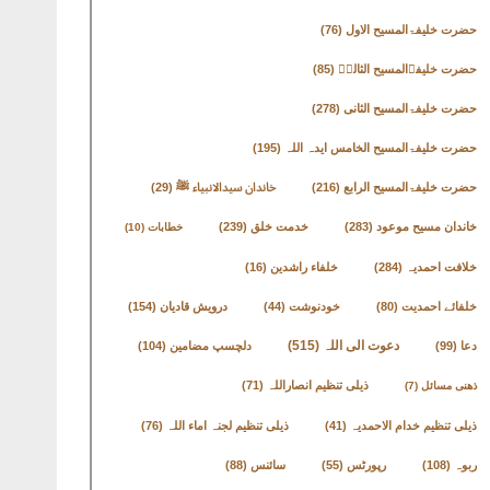
حضرت خلیفۃالمسیح الاول
(76)
حضرت خلیفۃالمسیح الثالثؒ
(85)
حضرت خلیفۃالمسیح الثانی
(278)
حضرت خلیفۃالمسیح الخامس ایدہ اللہ
(195)
حضرت خلیفۃالمسیح الرابع
(216)
خاندان سیدالانبیاء ﷺ
(29)
خاندان مسیح موعود
(283)
خدمت خلق
(239)
خطابات
(10)
خلافت احمدیہ
(284)
خلفاء راشدین
(16)
خلفائے احمدیت
(80)
خودنوشت
(44)
درویش قادیان
(154)
دعوت الی اللہ
(515)
دعا
(99)
دلچسپ مضامین
(104)
ذیلی تنظیم انصاراللہ
(71)
ذھنی مسائل
(7)
ذیلی تنظیم خدام الاحمدیہ
(41)
ذیلی تنظیم لجنہ اماء اللہ
(76)
ربوہ
(108)
رپورٹس
(55)
سائنس
(88)