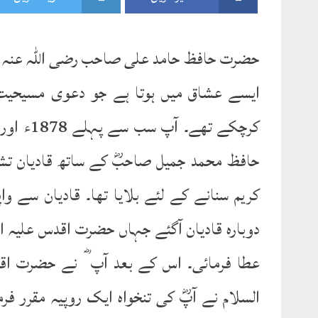
حضرت حافظ حامد علی صاحب رضی اللہ عنہ کا
ایسے عشاق میں ہوتا ہے جو دعوی مسیحیت
حافظ محمد جمیل صاحبؓ کے ساتھ قادیان تشر
کریم سنانے کے لئے بلایا تھا۔ قادیان سے و
دوبارہ قادیان آگئے جہاں حضرت اقدس علیہ ال
عطا فرمائی۔ اس کے بعد آپ ؓ نے حضرت اقد
السلام نے آپؓ کی تنخواہ ایک روپیہ مقرر 