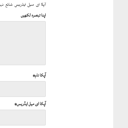
آپکا ای میل ایڈریس شائع نہی
اپنا تبصرہ لکھیں
آپکا نام
*
آپکا ای میل ایڈریس
*