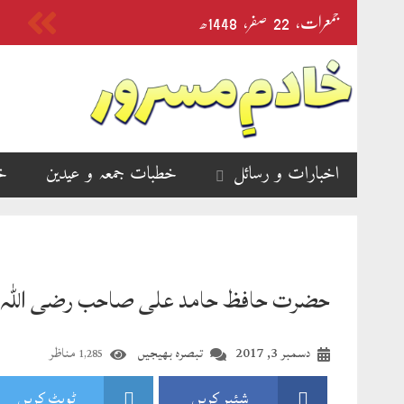
جمعرات‬‮،
22
صفر‬،
1448ھ
اخبارات و رسائل
خطبات جمعہ و عیدین
خ
حضرت حافظ حامد علی صاحب رضی اللہ 
دسمبر 3, 2017
تبصرہ بھیجیں
مناظر
1,285
شئیر کریں
ٹویٹ کریں