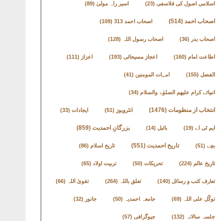
اسلامی اصول کی فلاسفی
(23)
اسیر راہ مولیٰ
(89)
اصحاب احمد
(514)
اصحاب احمد 313
(109)
اصحاب بدر
(36)
اصحاب رسول اللہ
(128)
اطاعت امام
(160)
اعجاز مسیحائی
(193)
اعزاز
(111)
الفضل
(155)
امہات المومنین
(41)
انبیائے کرام علیھم الصلوٰۃ والسلام
(34)
انتخاب از منظومات
(1476)
انٹرویوز
(51)
ایجادات
(33)
بزرگانِ احمدیت
(859)
ایم ٹی اے
(19)
بائبل
(14)
تاریخ احمدیت
(551)
بچے
(51)
تاریخ اسلام
(86)
تاریخ عالم
(224)
تحریکات
(50)
تربیت اولاد
(65)
تعارف کتب و رسائل
(140)
تعلق باللہ
(264)
تقویٰ اللہ
(66)
توکّل علی اللہ
(69)
جامعہ احمدیہ
(50)
جانور
(32)
جلسہ سالانہ
(132)
جیوگرافی
(57)