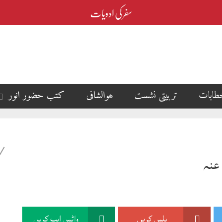
Vitamin B12
طابات
تربیتی نشست
ھوالشافی
کتب حضور انور
عنہ
پلس کریں
واٹس ایپ کریں