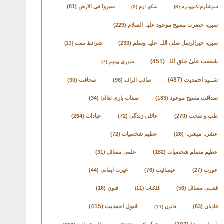
سیروا فی الارض
(81)
سوشلزم/کمیونزم
(3)
سکھ ازم
(2)
سیرۃ حضرت مسیح موعود علیہ السلام
(229)
سیرۃ خیرالرسل صلی اللہ علیہ وسلم
(233)
شرائط بیعت
(13)
شفقت علیٰ خلق اللہ
(451)
شوریٰ بینھم
(7)
شہید احمدیت
(487)
صائب الرائے
(98)
صحافت
(30)
صداقت مسیح موعود
(183)
صفات باری تعالیٰ
(34)
طب و صحت
(270)
عائلی زندگی
(72)
عبادات
(264)
عشرہ مبشرہ
(26)
عظیم شخصیات
(72)
عظیم مسلم شخصیات
(182)
علمی مسائل
(31)
عورت
(27)
عیسائیت
(76)
غیرت ایمانی
(44)
فقہی مسائل
(56)
فنون
(16)
فلکیات
(11)
قادیان
(83)
قبول احمدیت
(415)
قانون
(11)