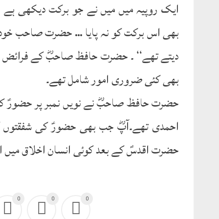
ایک روپیہ میں میں نے جو برکت دیکھی ہے ا
بھی اس برکت کو نہ پایا … حضرت صاحب خود ہ
دیتے تھے‘‘ ۔ حضرت حافظ صاحبؓ کے فرائض میں
بھی کئی ضروری امور شامل تھے۔
حضرت حافظ صاحبؓ نے نویں نمبر پر حضورؑ ک
احمدی تھے۔آپؓ جب بھی حضورؑ کی شفقتوں کا 
حضرت اقدسؑ کے بعد کوئی انسان اخلاق میں اس 
0
0
0