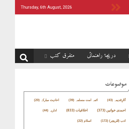
Thursday, 6th August, 2026
دریچۂ راہنمائی
متفرق کتب
موضوعات
آثارِقدیمہ
(43)
ائمہ امت مسلمہ
(39)
احادیث مبارکہ
(20)
اخلاقیات
(833)
احمدی خواتین
(373)
اداریہ
(44)
ادب (لٹریچر)
(172)
اسلام
(22)