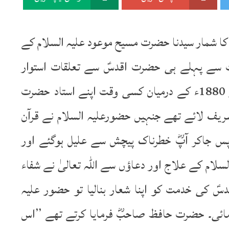
 شمار سیدنا حضرت مسیح موعود علیہ السلام کے
 سے پہلے ہی حضرت اقدسؑ سے تعلقات استوار
کرچکے تھے۔ آپ سب سے پہلے 1878ء اور 1880ء کے درمیان کسی وقت اپنے استاد حضرت
یف لائے تھے جنہیں حضورعلیہ السلام نے قرآن
اپس جاکر آپؓ خطرناک پیچش سے علیل ہوگئے اور
سلام کے علاج اور دعاؤں سے اللہ تعالیٰ نے شفاء
سؑ کی خدمت کو اپنا شعار بنالیا تو حضور علیہ
فرمائی۔ حضرت حافظ صاحبؓ فرمایا کرتے تھے ’’اس