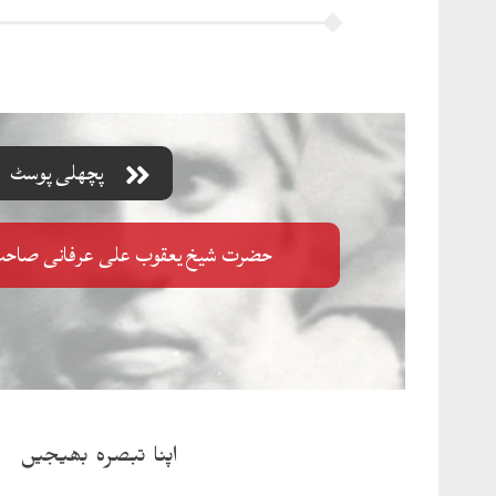
پچھلی پوسٹ
حضرت شیخ یعقوب علی عرفانی صاحب 
اپنا تبصرہ بھیجیں