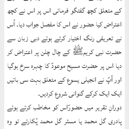
کے متعلق کچھ گفتگو فرمائی اس پر اس نے کچھ
اعتراض کیا حضور نے اس کا مفصل جواب دیا۔ اُس
نے تعریفی رنگ اختیار کرتے ہوئے دبی زبان سے
حضرت نبی کریمﷺ کے چال چلن پر اعتراض کر
دیا اس پر حضرت مسیح موعودؑ کا چہرہ سرخ ہوگیا
اور آپؑ نے انجیلی یسوع کے متعلق بہت سی باتیں
ایک ایک کرکے گنوانی شروع کردیں۔
دورانِ تقریر میں حضورؑاس کو مخاطب کرتے ہوئے
پادری گل محمد یا مسٹر گل محمد پُکارتے تو وہ