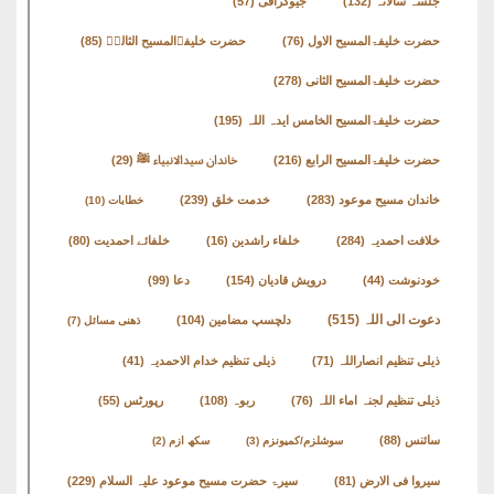
جلسہ سالانہ
(132)
جیوگرافی
(57)
حضرت خلیفۃالمسیح الاول
(76)
حضرت خلیفۃالمسیح الثالثؒ
(85)
حضرت خلیفۃالمسیح الثانی
(278)
حضرت خلیفۃالمسیح الخامس ایدہ اللہ
(195)
حضرت خلیفۃالمسیح الرابع
(216)
خاندان سیدالانبیاء ﷺ
(29)
خاندان مسیح موعود
(283)
خدمت خلق
(239)
خطابات
(10)
خلافت احمدیہ
(284)
خلفاء راشدین
(16)
خلفائے احمدیت
(80)
خودنوشت
(44)
درویش قادیان
(154)
دعا
(99)
دعوت الی اللہ
(515)
دلچسپ مضامین
(104)
ذھنی مسائل
(7)
ذیلی تنظیم انصاراللہ
(71)
ذیلی تنظیم خدام الاحمدیہ
(41)
ذیلی تنظیم لجنہ اماء اللہ
(76)
ربوہ
(108)
رپورٹس
(55)
سائنس
(88)
سوشلزم/کمیونزم
(3)
سکھ ازم
(2)
سیروا فی الارض
(81)
سیرۃ حضرت مسیح موعود علیہ السلام
(229)