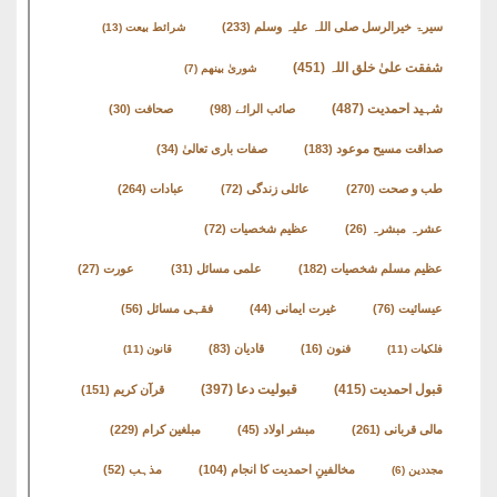
سیرۃ خیرالرسل صلی اللہ علیہ وسلم
(233)
شرائط بیعت
(13)
شفقت علیٰ خلق اللہ
(451)
شوریٰ بینھم
(7)
شہید احمدیت
(487)
صائب الرائے
(98)
صحافت
(30)
صداقت مسیح موعود
(183)
صفات باری تعالیٰ
(34)
طب و صحت
(270)
عائلی زندگی
(72)
عبادات
(264)
عشرہ مبشرہ
(26)
عظیم شخصیات
(72)
عظیم مسلم شخصیات
(182)
علمی مسائل
(31)
عورت
(27)
عیسائیت
(76)
غیرت ایمانی
(44)
فقہی مسائل
(56)
فنون
(16)
قادیان
(83)
فلکیات
(11)
قانون
(11)
قبول احمدیت
(415)
قبولیت دعا
(397)
قرآن کریم
(151)
مالی قربانی
(261)
مبشر اولاد
(45)
مبلغین کرام
(229)
مخالفینِ احمدیت کا انجام
(104)
مذہب
(52)
مجددین
(6)