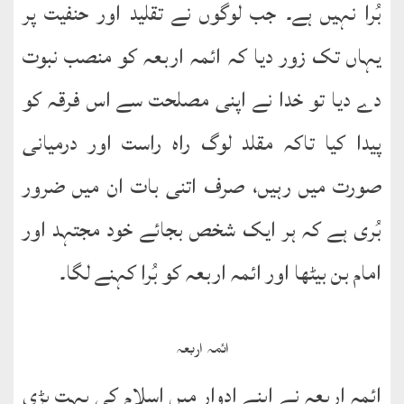
بُرا نہیں ہے۔ جب لوگوں نے تقلید اور حنفیت پر
یہاں تک زور دیا کہ ائمہ اربعہ کو منصب نبوت
دے دیا تو خدا نے اپنی مصلحت سے اس فرقہ کو
پیدا کیا تاکہ مقلد لوگ راہ راست اور درمیانی
صورت میں رہیں، صرف اتنی بات ان میں ضرور
بُری ہے کہ ہر ایک شخص بجائے خود مجتہد اور
امام بن بیٹھا اور ائمہ اربعہ کو بُرا کہنے لگا۔
ائمہ اربعہ
ائمہ اربعہ نے اپنے ادوار میں اسلام کی بہت بڑی