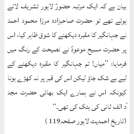
بیان ہے کہ ایک مرتبہ حضورؑ لاہور تشریف لائے
ہوئے تھے تو حضرت صاحبزادہ مرزا محمود احمد
نے جہانگیر کا مقبرہ دیکھنے کا شوق ظاہر کیا، اس
پر حضرت مسیح موعودؑ نے نصیحت کے رنگ میں
فرمایا: ’’میاں! تم جہانگیر کا مقبرہ دیکھنے کے
لیے بے شک جاؤ لیکن اس کی قبر پر نہ کھڑے ہونا
کیونکہ اس نے ہمارے ایک بھائی حضرت مجد
ّد الف ثانی کی ہتک کی تھی۔‘‘
(تاریخ احمدیت لاہور صفحہ119 )