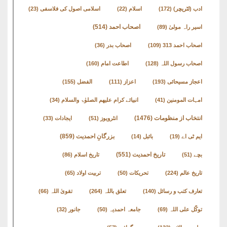
ادب (لٹریچر)
(172)
اسلام
(22)
اسلامی اصول کی فلاسفی
(23)
اصحاب احمد
(514)
اسیر راہ مولیٰ
(89)
اصحاب احمد 313
(109)
اصحاب بدر
(36)
اصحاب رسول اللہ
(128)
اطاعت امام
(160)
اعجاز مسیحائی
(193)
اعزاز
(111)
الفضل
(155)
امہات المومنین
(41)
انبیائے کرام علیھم الصلوٰۃ والسلام
(34)
انتخاب از منظومات
(1476)
انٹرویوز
(51)
ایجادات
(33)
بزرگانِ احمدیت
(859)
ایم ٹی اے
(19)
بائبل
(14)
تاریخ احمدیت
(551)
بچے
(51)
تاریخ اسلام
(86)
تاریخ عالم
(224)
تحریکات
(50)
تربیت اولاد
(65)
تعارف کتب و رسائل
(140)
تعلق باللہ
(264)
تقویٰ اللہ
(66)
توکّل علی اللہ
(69)
جامعہ احمدیہ
(50)
جانور
(32)