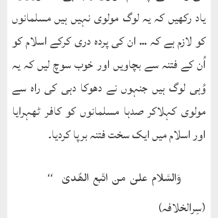
یاد رکھیں کہ یہ لوگ مولوی نہیں ہیں مسلمانوں
کو لازم ہے کہ … ان کی پردہ دری کرکے اسلام کو
اُن کے فتنہ سے بچاویں اور خوب سوچ لیں کہ یہ
وُہی لوگ ہیں جنہوں نے دھوکا دہی کی راہ سے
مولوی کہلاکر صدہا مسلمانوں کو کافر ٹھہرایا
اور اسلام میں ایک سخت فتنہ برپا کردیا۔
وَالسَّلام علیٰ من اتّبع الھُدیٰ۔‘‘
(سِرالخلافہ)