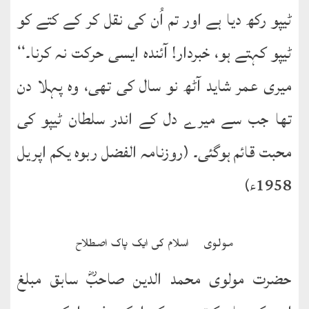
ٹیپو رکھ دیا ہے اور تم اُن کی نقل کر کے کتے کو
ٹیپو کہتے ہو، خبردار! آئندہ ایسی حرکت نہ کرنا۔‘‘
میری عمر شاید آٹھ نو سال کی تھی، وہ پہلا دن
تھا جب سے میرے دل کے اندر سلطان ٹیپو کی
محبت قائم ہوگئی۔ (روزنامہ الفضل ربوہ یکم اپریل
1958ء)
مولوی ۔ اسلام کی ایک پاک اصطلاح
حضرت مولوی محمد الدین صاحبؓ سابق مبلغ