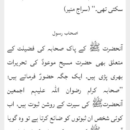
کتب
سکتی تھی۔‘‘ (سراج منیر)
سلسلہ
اصحاب رسول
آنحضرت ﷺ کے پاک صحابہ کی فضیلت کے
متعلق بھی حضرت مسیح موعودؑ کی تحریرات
بھری پڑی ہیں۔ ایک جگہ حضورؑ فرماتے ہیں:
’’صحابہ کرام رضوان اللہ علیہم اجمعین
آنحضرتﷺ کی سیرت کے روشن ثبوت ہیں، اب
کوئی شخص ان ثبوتوں کو ضائع کرتا ہے تو وہ گویا