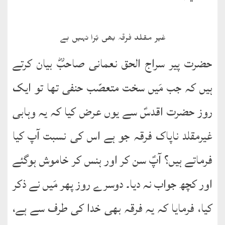
غیر مقلد فرقہ بھی بُرا نہیں ہے
حضرت پیر سراج الحق نعمانی صاحبؓ بیان کرتے
ہیں کہ جب مَیں سخت متعصّب حنفی تھا تو ایک
روز حضرت اقدسؑ سے یوں عرض کیا کہ یہ وہابی
غیرمقلد ناپاک فرقہ جو ہے اس کی نسبت آپ کیا
فرماتے ہیں؟ آپؑ سن کر اور ہنس کر خاموش ہوگئے
اور کچھ جواب نہ دیا۔ دوسرے روز پھر مَیں نے ذکر
کیا، فرمایا کہ یہ فرقہ بھی خدا کی طرف سے ہے،