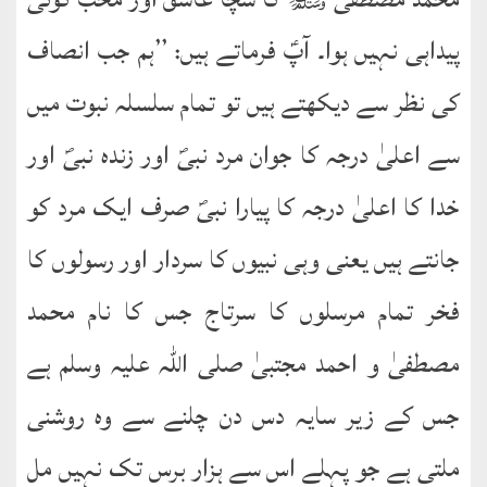
English
Books
پیداہی نہیں ہوا۔ آپؑ فرماتے ہیں: ’’ہم جب انصاف
کی نظر سے دیکھتے ہیں تو تمام سلسلہ نبوت میں
دریچۂ
راہنمائی
سے اعلیٰ درجہ کا جوان مرد نبیؐ اور زندہ نبیؐ اور
متفرق
خدا کا اعلیٰ درجہ کا پیارا نبیؐ صرف ایک مرد کو
کتب
جانتے ہیں یعنی وہی نبیوں کا سردار اور رسولوں کا
مِرقاتُ
فخر تمام مرسلوں کا سرتاج جس کا نام محمد
الیقین
فی
مصطفیٰ و احمد مجتبیٰ صلی اللہ علیہ وسلم ہے
حَیاتِ
نورالدّین
جس کے زیر سایہ دس دن چلنے سے وہ روشنی
متفرق
ملتی ہے جو پہلے اس سے ہزار برس تک نہیں مل