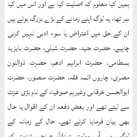
ہمیں کیا معلوم کہ اصلیت کیا ہے اور اس میں کیا
سِر تھا، یہ لوگ اپنے زمانے کے بڑے بزرگ ہوئے ہیں
ان کے حق میں اعتراض یا سوء ادبی نہیں کرنی
چاہیے۔ حضرت جنید، حضرت شبلی، حضرت بایزید
بسطامی، حضرت ابراہیم ادھم، حضرت ذوالنون
مصری، چاروں ائمہ فقہ، حضرت منصور، حضرت
ابوالحسن خرقانی وغیرہم صوفیاء کے نام بڑی عزت
سے لیتے تھے اور بعض دفعہ ان کے اقوال یا حال
بھی بیان فرمایا کرتے تھے۔ حال کے زمانہ کے
لوگوں میں آپ مولوی عبداللہ صاحب غزنوی کو