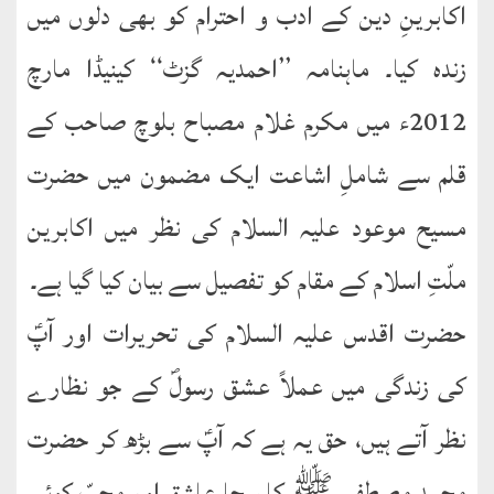
اکابرینِ دین کے ادب و احترام کو بھی دلوں میں
نشست
زندہ کیا۔ ماہنامہ ’’احمدیہ گزٹ‘‘ کینیڈا مارچ
ھوالشافی
2012ء میں مکرم غلام مصباح بلوچ صاحب کے
کتب
قلم سے شاملِ اشاعت ایک مضمون میں حضرت
حضور
انور
مسیح موعود علیہ السلام کی نظر میں اکابرین
اردو
ملّتِ اسلام کے مقام کو تفصیل سے بیان کیا گیا ہے۔
کتب
حضرت اقدس علیہ السلام کی تحریرات اور آپؑ
تعارف
کی زندگی میں عملاً عشق رسولؐ کے جو نظارے
کتاب
:
نظر آتے ہیں، حق یہ ہے کہ آپؑ سے بڑھ کر حضرت
’’پردہ‘‘
محمد مصطفی ﷺ کا سچا عاشق اور محبّ کوئی