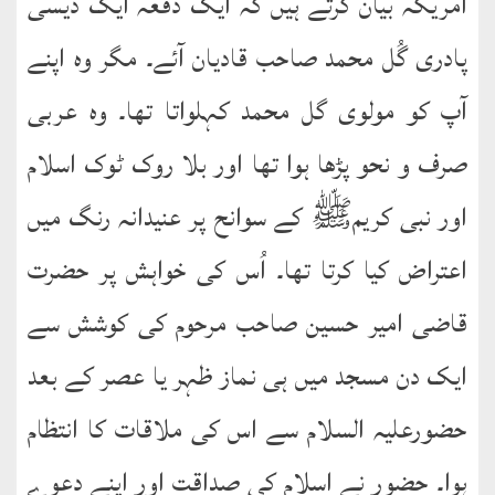
امریکہ بیان کرتے ہیں کہ ایک دفعہ ایک دیسی
پادری گُل محمد صاحب قادیان آئے۔ مگر وہ اپنے
آپ کو مولوی گل محمد کہلواتا تھا۔ وہ عربی
صرف و نحو پڑھا ہوا تھا اور بلا روک ٹوک اسلام
اور نبی کریمﷺ کے سوانح پر عنیدانہ رنگ میں
اعتراض کیا کرتا تھا۔ اُس کی خواہش پر حضرت
قاضی امیر حسین صاحب مرحوم کی کوشش سے
ایک دن مسجد میں ہی نماز ظہر یا عصر کے بعد
حضورعلیہ السلام سے اس کی ملاقات کا انتظام
ہوا۔ حضور نے اسلام کی صداقت اور اپنے دعوے