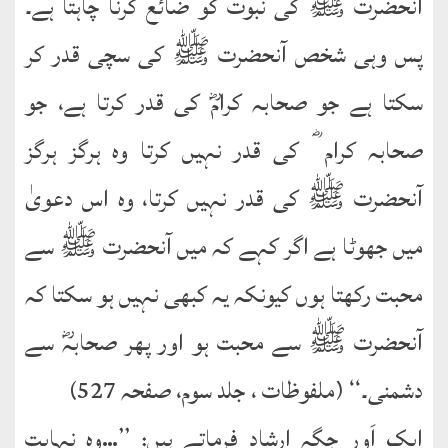
آنحضرت ﷺ کی نبوت کو ضائع کرنا چاہتا ہے۔
پس وہی شخص آنحضرت ﷺ کی سچی قدر کر
سکتا ہے جو صحابہ کرامؓ کی قدر کرتا ہے، جو
صحابہ کرام ؓ کی قدر نہیں کرتا وہ ہرگز ہرگز
آنحضرت ﷺ کی قدر نہیں کرتا، وہ اس دعویٰ
میں جھوٹا ہے اگر کہے کہ میں آنحضرت ﷺ سے
محبت رکھتا ہوں کیونکہ یہ کبھی نہیں ہو سکتا کہ
آنحضرت ﷺ سے محبت ہو اور پھر صحابہؓ سے
دشمنی۔‘‘ (ملفوظات ، جلد سوم، صفحہ 527)
ایک اَور جگہ ارشاد فرماتے ہیں: ’’…وہ نہایت