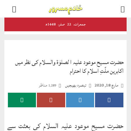
اخبارات
جمعرات‬‮،
22
صفر‬،
1448ھ
و
رسائل
الفضل
حضرت مسیح موعود علیہ ا لصلوٰۃ والسلام کی نظر میں
ڈائجسٹ
اکابرین ملّتِ اسلام کا احترام
الفضل
مارچ 18, 2020
تبصرہ بھیجیں
مناظر
1,289
انٹرنیشنل
اخبار
احمدیہ
حضرت مسیح موعود علیہ السلام کی بعثت سے
انصارالدین