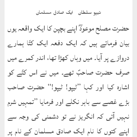
ٹیپو سلطان۔ ایک صادق مسلمان
حضرت مصلح موعودؓ اپنے بچپن کا ایک واقعہ یوں
بیان فرماتے ہیں کہ ایک دفعہ ایک کتّا ہمارے
دروازے پر آیا۔ میں وہاں کھڑا تھا، اندر کمرے میں
صرف حضرت صاحبؑ تھے۔ میں نے اس کتّے کو
اشارہ کیا اور کہا ’’ٹیپو! ٹیپو!‘‘ حضرت صاحب
بڑے غصے سے باہر نکلے اور فرمایا ’’تمہیں شرم
نہیں آتی کہ انگریز نے تو دشمنی کی وجہ سے
اپنے کتوں کا نام ایک صادق مسلمان کے نام پر