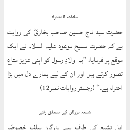
سادات کا احترام
حضرت سید تاج حسین صاحب بخاریؓ کی روایت
ہے کہ حضرت مسیح موعود علیہ السلام نے ایک
موقع پر فرمایا: ’’ہم اولادِ رسول کو اپنی عزیز متاع
تصور کرتے ہیں اور ان کے لیے ہمارے دل میں بڑا
احترام ہے۔‘‘ (رجسٹر روایات نمبر12)
شیعہ بزرگان کے متعلق رائے
اہل تشیع کی طرف سے بزرگان سلف خصوصًا