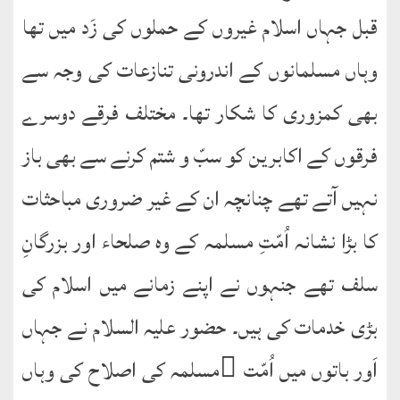
قبل جہاں اسلام غیروں کے حملوں کی زَد میں تھا
طارق
وہاں مسلمانوں کے اندرونی تنازعات کی وجہ سے
ھوالشافی
بھی کمزوری کا شکار تھا۔ مختلف فرقے دوسرے
اسماعیل
فرقوں کے اکابرین کو سبّ و شتم کرنے سے بھی باز
دیگر
نہیں آتے تھے چنانچہ ان کے غیر ضروری مباحثات
خطبات
کا بڑا نشانہ اُمّتِ مسلمہ کے وہ صلحاء اور بزرگانِ
جمعہ
و
سلف تھے جنہوں نے اپنے زمانے میں اسلام کی
عیدین
بڑی خدمات کی ہیں۔ حضور علیہ السلام نے جہاں
خطابات
اَور باتوں میں اُمّت ِمسلمہ کی اصلاح کی وہاں
تربیتی