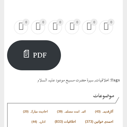
0
0
0
0
0
0
PDF 📄
Tags:
اخلاقیات
,
سیرۃ حضرت مسیح موعود علیہ السلام
موضوعات
آثارِقدیمہ
(43)
ائمہ امت مسلمہ
(39)
احادیث مبارکہ
(20)
اخلاقیات
(833)
احمدی خواتین
(373)
اداریہ
(44)