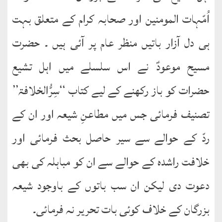
اُمّہات المومنین اور صحابہ کرام کے متعلق بہت
ہی دل آزار باتیں منظر عام پر آئی ہیں ۔ حضرت
مسیح موعودؑ نے اس سلسلے میں اہل تشیع
حضرات کو باز رکھنے کے لیے کتاب ‘‘سِرُّالخلافۃ’’
تصنیف فرمائی جس میں مطاعنِ شیعہ اور ان کے
ردّ کے حوالے سے سیر حاصل بحث فرمائی اور
خلافت راشدہ کے حوالے سے ان کو مباہلہ کی بھی
دعوت دی لیکن ان سب باتوں کے باوجود شیعہ
بزرگان کے خلاف کوئی بات تحریر نہ فرمائی۔