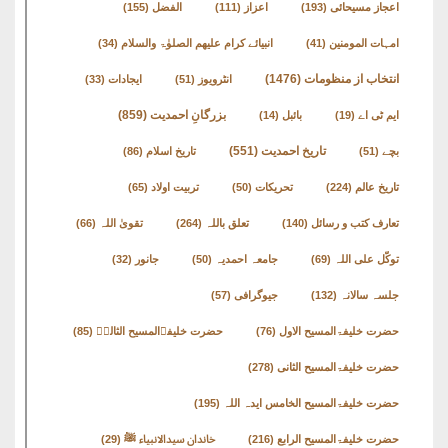
کتب
اعجاز مسیحائی
(193)
اعزاز
(111)
الفضل
(155)
سلسلہ
امہات المومنین
(41)
انبیائے کرام علیھم الصلوٰۃ والسلام
(34)
انتخاب از منظومات
(1476)
انٹرویوز
(51)
ایجادات
(33)
بزرگانِ احمدیت
(859)
ایم ٹی اے
(19)
بائبل
(14)
تاریخ احمدیت
(551)
بچے
(51)
تاریخ اسلام
(86)
تاریخ عالم
(224)
تحریکات
(50)
تربیت اولاد
(65)
تعارف کتب و رسائل
(140)
تعلق باللہ
(264)
تقویٰ اللہ
(66)
توکّل علی اللہ
(69)
جامعہ احمدیہ
(50)
جانور
(32)
جلسہ سالانہ
(132)
جیوگرافی
(57)
حضرت خلیفۃالمسیح الاول
(76)
حضرت خلیفۃالمسیح الثالثؒ
(85)
حضرت خلیفۃالمسیح الثانی
(278)
حضرت خلیفۃالمسیح الخامس ایدہ اللہ
(195)
حضرت خلیفۃالمسیح الرابع
(216)
خاندان سیدالانبیاء ﷺ
(29)