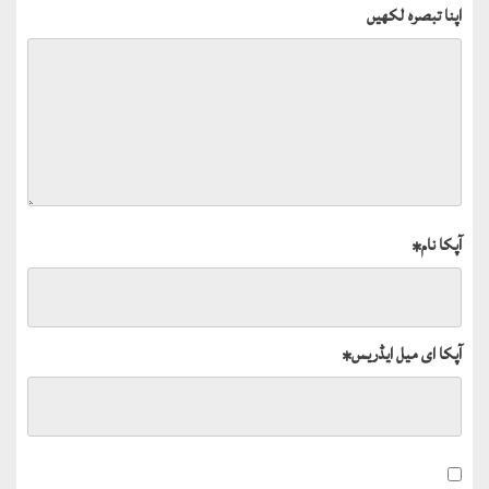
اپنا تبصرہ لکھیں
آپکا نام
*
آپکا ای میل ایڈریس
*