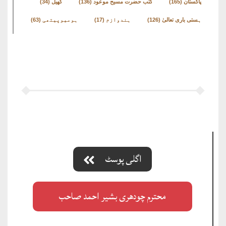
پاکستان
(165)
کتب حضرت مسیح موعود
(136)
کھیل
(34)
ہستی باری تعالیٰ
(126)
ہندوازم
(17)
ہومیوپیتھی
(63)
اگلی پوسٹ
محترم چودھری بشیر احمد صاحب