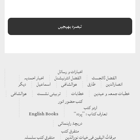
اخبارات و رسائل
الفضل ڈائجسٹ
الفضل انٹرنیشنل
اخبار احمدیہ
انصارالدین
طارق
ھوالشافی
اسماعیل
دیگر
خطبات جمعہ و عیدین
خطابات
تربیتی نشست
ھوالشافی
کتب حضور انور
اردو کتب
تعارف کتاب : ’’پردہ‘‘
English Books
دریچۂ راہنمائی
متفرق کتب
مِرقاتُ الیقین فی حَیاتِ نورالدّین
متفرق کتب سلسلہ