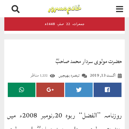
اخبارات
جمعرات‬‮،
22
صفر‬،
1448ھ
و
رسائل
الفضل
حضرت مولوی سردار محمد صاحبؓ
ڈائجسٹ
اگست 13, 2019
تبصرہ بھیجیں
مناظر
1,232
الفضل
انٹرنیشنل
اخبار
احمدیہ
روزنامہ ’’الفضل‘‘ ربوہ 20؍نومبر 2008ء میں
انصارالدین