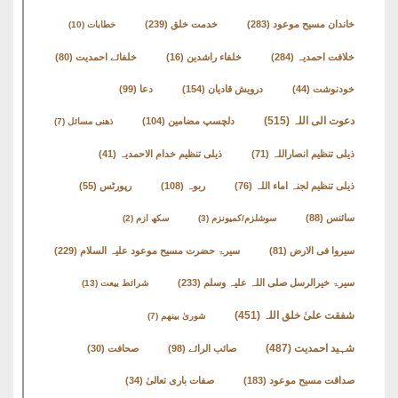
خاندان مسیح موعود
(283)
خدمت خلق
(239)
خطابات
(10)
خلافت احمدیہ
(284)
خلفاء راشدین
(16)
خلفائے احمدیت
(80)
خودنوشت
(44)
درویش قادیان
(154)
دعا
(99)
دعوت الی اللہ
(515)
دلچسپ مضامین
(104)
ذھنی مسائل
(7)
ذیلی تنظیم انصاراللہ
(71)
ذیلی تنظیم خدام الاحمدیہ
(41)
ذیلی تنظیم لجنہ اماء اللہ
(76)
ربوہ
(108)
رپورٹس
(55)
سائنس
(88)
سوشلزم/کمیونزم
(3)
سکھ ازم
(2)
سیروا فی الارض
(81)
سیرۃ حضرت مسیح موعود علیہ السلام
(229)
سیرۃ خیرالرسل صلی اللہ علیہ وسلم
(233)
شرائط بیعت
(13)
شفقت علیٰ خلق اللہ
(451)
شوریٰ بینھم
(7)
شہید احمدیت
(487)
صائب الرائے
(98)
صحافت
(30)
صداقت مسیح موعود
(183)
صفات باری تعالیٰ
(34)