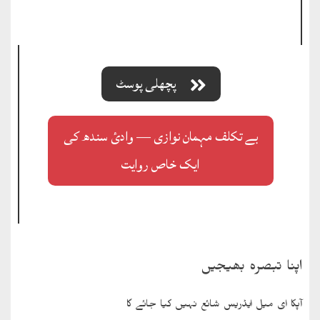
پچھلی پوسٹ
بے تکلف مہمان نوازی — وادیٔ سندھ کی
ایک خاص روایت
اپنا تبصرہ بھیجیں
آپکا ای میل ایڈریس شائع نہیں کیا جائے گا