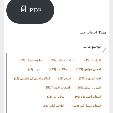
English
PDF 📄
Books
دریچۂ
راہنمائی
Tags:
اصحاب احمد
متفرق
موضوعات
کتب
آثارِقدیمہ
(43)
ائمہ امت مسلمہ
(39)
احادیث مبارکہ
(20)
مِرقاتُ
الیقین
اخلاقیات
(833)
احمدی خواتین
(373)
اداریہ
(44)
فی
ادب (لٹریچر)
(172)
اسلام
(22)
اسلامی اصول کی فلاسفی
(23)
حَیاتِ
اصحاب احمد
(514)
اسیر راہ مولیٰ
(89)
نورالدّین
اصحاب احمد 313
(109)
اصحاب بدر
(36)
متفرق
اصحاب رسول اللہ
(128)
اطاعت امام
(160)