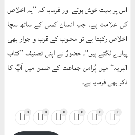
نشست
اس پر بہت خوش ہوئے اور فرمایا کہ ’’یہ اخلاص
ھوالشافی
کی علامت ہے۔ جب انسان کسی کے ساتھ سچا
اخلاص رکھتا ہے تو محبوب کے قرب و جوار بھی
کتب
حضور
پیارے لگتے ہیں‘‘۔ حضورؑ نے اپنی تصنیف ’’کتاب
انور
البریہ‘‘ میں پُرامن جماعت کے ضمن میں آپؓ کا
اردو
کتب
ذکر بھی فرمایا ہے۔
تعارف
کتاب
:
0
0
0
0
0
0
’’پردہ‘‘