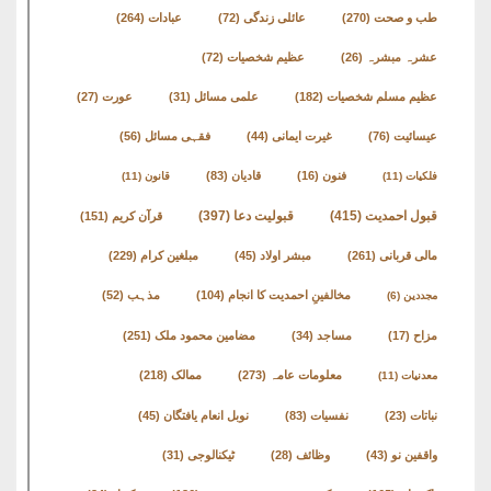
طب و صحت
(270)
عائلی زندگی
(72)
عبادات
(264)
عشرہ مبشرہ
(26)
عظیم شخصیات
(72)
عظیم مسلم شخصیات
(182)
علمی مسائل
(31)
عورت
(27)
عیسائیت
(76)
غیرت ایمانی
(44)
فقہی مسائل
(56)
فنون
(16)
قادیان
(83)
فلکیات
(11)
قانون
(11)
قبول احمدیت
(415)
قبولیت دعا
(397)
قرآن کریم
(151)
مالی قربانی
(261)
مبشر اولاد
(45)
مبلغین کرام
(229)
مخالفینِ احمدیت کا انجام
(104)
مذہب
(52)
مجددین
(6)
مزاح
(17)
مساجد
(34)
مضامین محمود ملک
(251)
معلومات عامہ
(273)
ممالک
(218)
معدنیات
(11)
نباتات
(23)
نفسیات
(83)
نوبل انعام یافتگان
(45)
واقفین نو
(43)
وظائف
(28)
ٹیکنالوجی
(31)