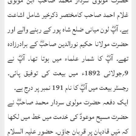
حضرت مولوی سردار محمد صاحبؓ ابن مولوی
غلام احمد صاحب کامختصر ذکرخیر شامل اشاعت
طارق
ہے۔ آپؓ لون میانی ضلع شاہ پور کے رہنے والے اور
ھوالشافی
حضرت مولانا حکیم نورالدین صاحبؓ کے برادرزادہ
اسماعیل
تھے۔ آپؓ کا شمار علماء میں ہوتا تھا۔ آپؓ نے
دیگر
9؍جولائی 1892ء میں بیعت کی توفیق پائی۔
خطبات
جمعہ
رجسٹر بیعت میں آپؓ کا نام 191 نمبر پر درج ہے۔
و
ایک دفعہ حضرت مولوی سردار محمد صاحبؓ نے
عیدین
حضرت مسیح موعودؑ کی خدمت میں خط میں لکھا
خطابات
کہ مَیں قادیان پر قربان جاؤں۔ حضور علیہ السلام
تربیتی