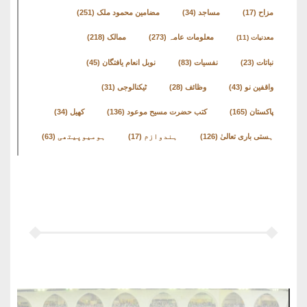
مزاح
(17)
مساجد
(34)
مضامین محمود ملک
(251)
معلومات عامہ
(273)
ممالک
(218)
معدنیات
(11)
نباتات
(23)
نفسیات
(83)
نوبل انعام یافتگان
(45)
واقفین نو
(43)
وظائف
(28)
ٹیکنالوجی
(31)
پاکستان
(165)
کتب حضرت مسیح موعود
(136)
کھیل
(34)
ہستی باری تعالیٰ
(126)
ہندوازم
(17)
ہومیوپیتھی
(63)