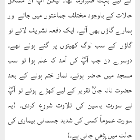
کے لیے بہت صبرآزما تھا۔ لیکن آپؓ ان مشکل
کتب
سلسلہ
حالات کے باوجود مختلف جماعتوں میں جاتے اور
ہمارے گاؤں بھی آتے۔ ایک دفعہ تشریف لائے تو
گاؤں کے سب لوگ کھیتوں پر گئے ہوئے تھے۔
دوسرے دن جب آپؓ کی آمد کا علم ہوا تو سب
مسجد میں حاضر ہوئے۔ نماز ختم ہونے کے بعد
حضرت نانا جانؓ تقریر کے لیے کھڑے ہوئے تو آپؓ
نے سورت یاسین کی تلاوت شروع کردی۔ (یہ
سورت عموماً کسی کی شدید جسمانی بیماری کی
حالت میں پڑھی جاتی ہے۔)