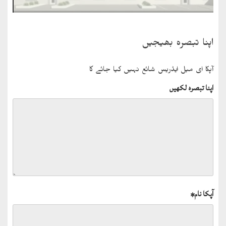
اپنا تبصرہ بھیجیں
آپکا ای میل ایڈریس شائع نہیں کیا جائے گا
اپنا تبصرہ لکھیں
آپکا نام
*