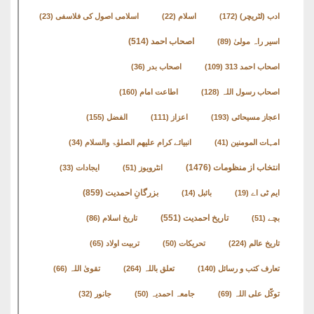
ادب (لٹریچر)
(172)
اسلام
(22)
اسلامی اصول کی فلاسفی
(23)
اصحاب احمد
(514)
اسیر راہ مولیٰ
(89)
اصحاب احمد 313
(109)
اصحاب بدر
(36)
اصحاب رسول اللہ
(128)
اطاعت امام
(160)
اعجاز مسیحائی
(193)
اعزاز
(111)
الفضل
(155)
امہات المومنین
(41)
انبیائے کرام علیھم الصلوٰۃ والسلام
(34)
انتخاب از منظومات
(1476)
انٹرویوز
(51)
ایجادات
(33)
بزرگانِ احمدیت
(859)
ایم ٹی اے
(19)
بائبل
(14)
تاریخ احمدیت
(551)
بچے
(51)
تاریخ اسلام
(86)
تاریخ عالم
(224)
تحریکات
(50)
تربیت اولاد
(65)
تعارف کتب و رسائل
(140)
تعلق باللہ
(264)
تقویٰ اللہ
(66)
توکّل علی اللہ
(69)
جامعہ احمدیہ
(50)
جانور
(32)