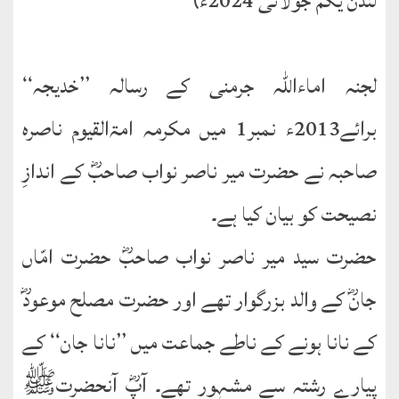
لندن یکم جولائی 2024ء)
طارق
لجنہ اماءاللہ جرمنی کے رسالہ ’’خدیجہ‘‘
ھوالشافی
برائے2013ء نمبر1 میں مکرمہ امۃالقیوم ناصرہ
اسماعیل
صاحبہ نے حضرت میر ناصر نواب صاحبؓ کے اندازِ
دیگر
نصیحت کو بیان کیا ہے۔
خطبات
جمعہ
حضرت سید میر ناصر نواب صاحبؓ حضرت امّاں
و
جانؓ کے والد بزرگوار تھے اور حضرت مصلح موعودؓ
عیدین
کے نانا ہونے کے ناطے جماعت میں ’’نانا جان‘‘ کے
خطابات
پیارے رشتہ سے مشہور تھے۔ آپؓ آنحضرتﷺ
تربیتی