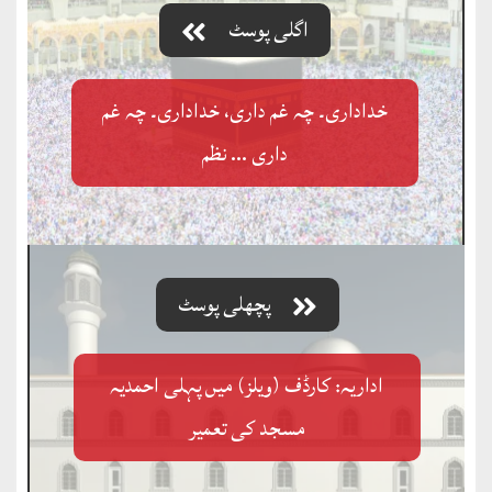
اگلی پوسٹ
خداداری۔ چہ غم داری، خداداری۔ چہ غم
داری … نظم
پچھلی پوسٹ
اداریہ: کارڈف (ویلز) میں پہلی احمدیہ
مسجد کی تعمیر