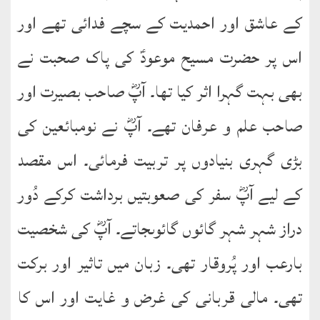
نشست
کے عاشق اور احمدیت کے سچے فدائی تھے اور
ھوالشافی
اس پر حضرت مسیح موعودؑ کی پاک صحبت نے
بھی بہت گہرا اثر کیا تھا۔ آپؓ صاحب بصیرت اور
کتب
حضور
صاحب علم و عرفان تھے۔ آپؓ نے نومبائعین کی
انور
بڑی گہری بنیادوں پر تربیت فرمائی۔ اس مقصد
اردو
کتب
کے لیے آپؓ سفر کی صعوبتیں برداشت کرکے دُور
دراز شہر شہر گائوں گائوںجاتے۔ آپؓ کی شخصیت
تعارف
کتاب
بارعب اور پُروقار تھی۔ زبان میں تاثیر اور برکت
:
’’پردہ‘‘
تھی۔ مالی قربانی کی غرض و غایت اور اس کا