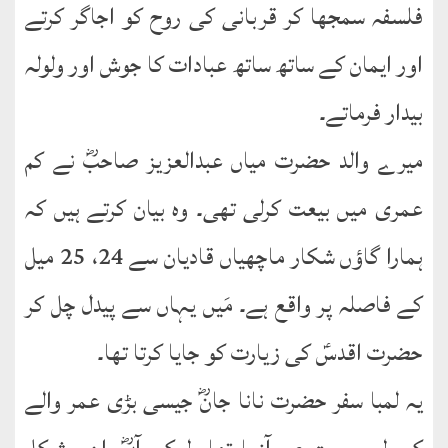
English
فلسفہ سمجھا کر قربانی کی روح کو اجاگر کرتے
Books
اور ایمان کے ساتھ ساتھ عبادات کا جوش اور ولولہ
دریچۂ
بیدار فرماتے۔
راہنمائی
میرے والد حضرت میاں عبدالعزیز صاحبؓ نے کم
متفرق
کتب
عمری میں بیعت کرلی تھی۔ وہ بیان کرتے ہیں کہ
ہمارا گاؤں شکار ماچھیاں قادیان سے 24، 25 میل
مِرقاتُ
الیقین
کے فاصلہ پر واقع ہے۔ مَیں یہاں سے پیدل چل کر
فی
حَیاتِ
حضرت اقدسؑ کی زیارت کو جایا کرتا تھا۔
نورالدّین
یہ لمبا سفر حضرت نانا جانؓ جیسی بڑی عمر والے
متفرق