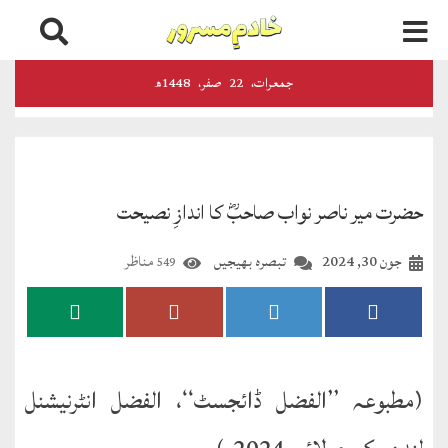
اخبارات
جمعرات‬‮،
22
صفر‬،
1448ھ
و
رسائل
الفضل
حضرت میر ناصر نواب صاحبؓ کا اندازِ نصیحت
ڈائجسٹ
جون 30, 2024
تبصرہ بھیجیں
مناظر
549
الفضل
انٹرنیشنل
اخبار
احمدیہ
(مطبوعہ ’’الفضل ڈائجسٹ‘‘، الفضل انٹرنیشنل
انصارالدین