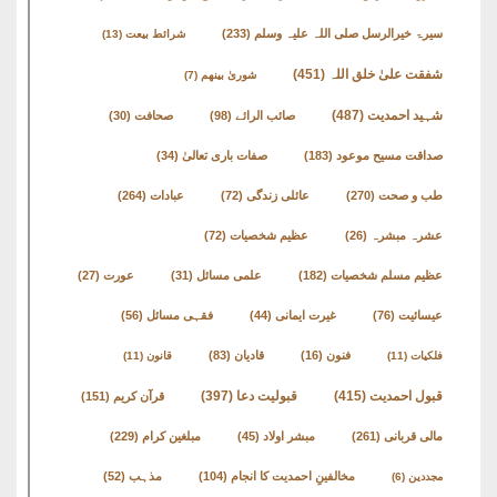
سیرۃ خیرالرسل صلی اللہ علیہ وسلم
(233)
شرائط بیعت
(13)
شفقت علیٰ خلق اللہ
(451)
شوریٰ بینھم
(7)
شہید احمدیت
(487)
صائب الرائے
(98)
صحافت
(30)
صداقت مسیح موعود
(183)
صفات باری تعالیٰ
(34)
طب و صحت
(270)
عائلی زندگی
(72)
عبادات
(264)
عشرہ مبشرہ
(26)
عظیم شخصیات
(72)
عظیم مسلم شخصیات
(182)
علمی مسائل
(31)
عورت
(27)
عیسائیت
(76)
غیرت ایمانی
(44)
فقہی مسائل
(56)
فنون
(16)
قادیان
(83)
فلکیات
(11)
قانون
(11)
قبول احمدیت
(415)
قبولیت دعا
(397)
قرآن کریم
(151)
مالی قربانی
(261)
مبشر اولاد
(45)
مبلغین کرام
(229)
مخالفینِ احمدیت کا انجام
(104)
مذہب
(52)
مجددین
(6)