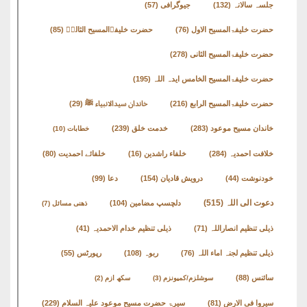
جلسہ سالانہ
(132)
جیوگرافی
(57)
حضرت خلیفۃالمسیح الاول
(76)
حضرت خلیفۃالمسیح الثالثؒ
(85)
حضرت خلیفۃالمسیح الثانی
(278)
حضرت خلیفۃالمسیح الخامس ایدہ اللہ
(195)
حضرت خلیفۃالمسیح الرابع
(216)
خاندان سیدالانبیاء ﷺ
(29)
خاندان مسیح موعود
(283)
خدمت خلق
(239)
خطابات
(10)
خلافت احمدیہ
(284)
خلفاء راشدین
(16)
خلفائے احمدیت
(80)
خودنوشت
(44)
درویش قادیان
(154)
دعا
(99)
دعوت الی اللہ
(515)
دلچسپ مضامین
(104)
ذھنی مسائل
(7)
ذیلی تنظیم انصاراللہ
(71)
ذیلی تنظیم خدام الاحمدیہ
(41)
ذیلی تنظیم لجنہ اماء اللہ
(76)
ربوہ
(108)
رپورٹس
(55)
سائنس
(88)
سوشلزم/کمیونزم
(3)
سکھ ازم
(2)
سیروا فی الارض
(81)
سیرۃ حضرت مسیح موعود علیہ السلام
(229)