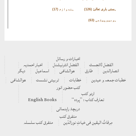
ہستی باری تعالیٰ
(126)
ہندوازم
(17)
ہومیوپیتھی
(63)
اخبارات و رسائل
الفضل ڈائجسٹ
الفضل انٹرنیشنل
اخبار احمدیہ
انصارالدین
طارق
ھوالشافی
اسماعیل
دیگر
بات جمعہ و عیدین
خطابات
تربیتی نشست
ھوالشافی
کتب حضور انور
اردو کتب
تعارف کتاب : ’’پردہ‘‘
English Books
دریچۂ راہنمائی
متفرق کتب
مِرقاتُ الیقین فی حَیاتِ نورالدّین
متفرق کتب سلسلہ