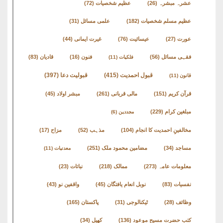
کتب
عشرہ مبشرہ
(26)
عظیم شخصیات
(72)
سلسلہ
عظیم مسلم شخصیات
(182)
علمی مسائل
(31)
عورت
(27)
عیسائیت
(76)
غیرت ایمانی
(44)
فقہی مسائل
(56)
فنون
(16)
قادیان
(83)
فلکیات
(11)
قبول احمدیت
(415)
قبولیت دعا
(397)
قانون
(11)
قرآن کریم
(151)
مالی قربانی
(261)
مبشر اولاد
(45)
مبلغین کرام
(229)
مجددین
(6)
مخالفینِ احمدیت کا انجام
(104)
مذہب
(52)
مزاح
(17)
مساجد
(34)
مضامین محمود ملک
(251)
معدنیات
(11)
معلومات عامہ
(273)
ممالک
(218)
نباتات
(23)
نفسیات
(83)
نوبل انعام یافتگان
(45)
واقفین نو
(43)
وظائف
(28)
ٹیکنالوجی
(31)
پاکستان
(165)
کتب حضرت مسیح موعود
(136)
کھیل
(34)