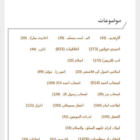
طارق
موضوعات
ھوالشافی
آثارِقدیمہ
(43)
ائمہ امت مسلمہ
(39)
احادیث مبارکہ
(20)
اسماعیل
اخلاقیات
(833)
احمدی خواتین
(373)
اداریہ
(44)
دیگر
ادب (لٹریچر)
(172)
اسلام
(22)
اسلامی اصول کی فلاسفی
(23)
اسیر راہ مولیٰ
(89)
خطبات
اصحاب احمد
(514)
اصحاب احمد 313
(109)
جمعہ
و
اصحاب بدر
(36)
اصحاب رسول اللہ
(128)
عیدین
اطاعت امام
(160)
اعجاز مسیحائی
(193)
اعزاز
(111)
الفضل
(155)
امہات المومنین
(41)
خطابات
انبیائے کرام علیھم الصلوٰۃ والسلام
(34)
تربیتی
انتخاب از منظومات
(1476)
انٹرویوز
(51)
ایجادات
(33)