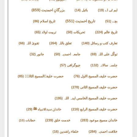
نشست
بزرگانِ احمدیت
(859)
ایم ٹی اے
(19)
بائبل
(14)
ھوالشافی
تاریخ احمدیت
(551)
بچے
(51)
تاریخ اسلام
(86)
تاریخ عالم
(224)
تحریکات
(50)
تربیت اولاد
(65)
کتب
تعارف کتب و رسائل
(140)
تعلق باللہ
(264)
تقویٰ اللہ
(66)
حضور
انور
توکّل علی اللہ
(69)
جامعہ احمدیہ
(50)
جانور
(32)
جلسہ سالانہ
(132)
جیوگرافی
(57)
اردو
حضرت خلیفۃالمسیح الاول
(76)
حضرت خلیفۃالمسیح الثالثؒ
(85)
کتب
حضرت خلیفۃالمسیح الثانی
(278)
تعارف
حضرت خلیفۃالمسیح الخامس ایدہ اللہ
(195)
کتاب
حضرت خلیفۃالمسیح الرابع
(216)
خاندان سیدالانبیاء ﷺ
(29)
:
خاندان مسیح موعود
(283)
خدمت خلق
(239)
خطابات
(10)
’’پردہ‘‘
خلافت احمدیہ
(284)
خلفاء راشدین
(16)