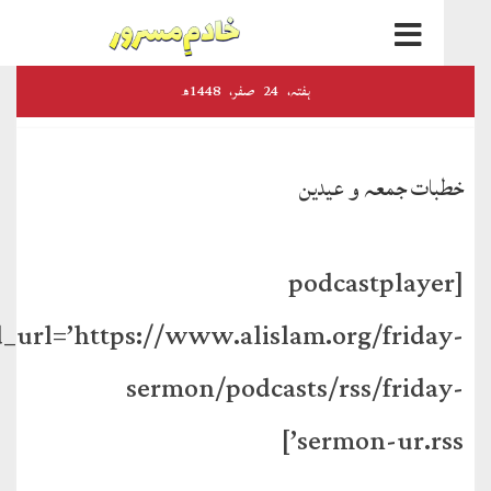
اخبارات
ہفتہ‬‮،
24
صفر‬،
1448ھ
و
رسائل
ات جمعہ و عیدین
الفضل
ڈائجسٹ
[podcastplaye
الفضل
feed_url=’https://www.alislam.org/frida
انٹرنیشنل
sermon/podcasts/rss/frida
اخبار
احمدیہ
sermon-ur.rss
انصارالدین