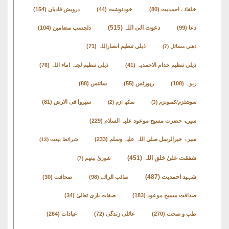
English
خلفائے احمدیت
(80)
خودنوشت
(44)
درویش قادیان
(154)
Books
دعوت الی اللہ
(515)
دعا
(99)
دلچسپ مضامین
(104)
دریچۂ
ذیلی تنظیم انصاراللہ
(71)
ذھنی مسائل
(7)
راہنمائی
ذیلی تنظیم خدام الاحمدیہ
(41)
ذیلی تنظیم لجنہ اماء اللہ
(76)
متفرق
ربوہ
(108)
رپورٹس
(55)
سائنس
(88)
کتب
سیروا فی الارض
(81)
سوشلزم/کمیونزم
(3)
سکھ ازم
(2)
سیرۃ حضرت مسیح موعود علیہ السلام
(229)
مِرقاتُ
الیقین
سیرۃ خیرالرسل صلی اللہ علیہ وسلم
(233)
شرائط بیعت
(13)
فی
شفقت علیٰ خلق اللہ
(451)
شوریٰ بینھم
(7)
حَیاتِ
شہید احمدیت
(487)
صائب الرائے
(98)
صحافت
(30)
نورالدّین
صداقت مسیح موعود
(183)
صفات باری تعالیٰ
(34)
متفرق
طب و صحت
(270)
عائلی زندگی
(72)
عبادات
(264)