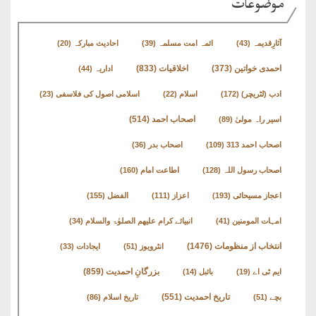
موضوعات
آثارِقدیمہ
(43)
ائمہ امت مسلمہ
(39)
احادیث مبارکہ
(20)
اخلاقیات
(833)
احمدی خواتین
(373)
اداریہ
(44)
ادب (لٹریچر)
(172)
اسلام
(22)
اسلامی اصول کی فلاسفی
(23)
اصحاب احمد
(514)
اسیر راہ مولیٰ
(89)
اصحاب احمد 313
(109)
اصحاب بدر
(36)
اصحاب رسول اللہ
(128)
اطاعت امام
(160)
اعجاز مسیحائی
(193)
اعزاز
(111)
الفضل
(155)
امہات المومنین
(41)
انبیائے کرام علیھم الصلوٰۃ والسلام
(34)
انتخاب از منظومات
(1476)
انٹرویوز
(51)
ایجادات
(33)
بزرگانِ احمدیت
(859)
ایم ٹی اے
(19)
بائبل
(14)
تاریخ احمدیت
(551)
بچے
(51)
تاریخ اسلام
(86)