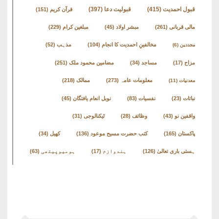
قبول احمدیت
(415)
قبولیت دعا
(397)
قرآن کریم
(151)
مالی قربانی
(261)
مبشر اولاد
(45)
مبلغین کرام
(229)
مخالفینِ احمدیت کا انجام
(104)
مذہب
(52)
مجددین
(6)
مزاح
(17)
مساجد
(34)
مضامین محمود ملک
(251)
معلومات عامہ
(273)
ممالک
(218)
معدنیات
(11)
نباتات
(23)
نفسیات
(83)
نوبل انعام یافتگان
(45)
واقفین نو
(43)
وظائف
(28)
ٹیکنالوجی
(31)
پاکستان
(165)
کتب حضرت مسیح موعود
(136)
کھیل
(34)
ہستی باری تعالیٰ
(126)
ہندوازم
(17)
ہومیوپیتھی
(63)