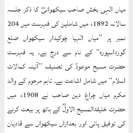
نشست
میاں الٰہی بخش صاحب سیکھوانیؓ کا ذکر جلسہ
ھوالشافی
سالانہ 1892ء میں شاملین کی فہرست میں 204
نمبر پر ’’میاں الٰہیا چوکیدار سیکھواں ضلع
کتب
حضور
گورداسپورہ‘‘ کے نام سے درج ہے۔ یہ فہرست
انور
حضرت مسیح موعودؑ کی تصنیف ’’آئینہ کمالات
اردو
کتب
اسلام‘‘ میں شامل اشاعت ہے۔ تاہم مرحوم کے والد
مکرم میاں چراغ دین صاحب نے 1908ء میں
تعارف
کتاب
حضرت خلیفۃالمسیح الاولؓ کے ہاتھ پر بیعت کرنے
:
’’پردہ‘‘
کی توفیق پائی اور بعدازاں سیکھواں سے قادیان