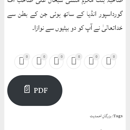
گورداسپور انڈیا کے ساتھ ہوئی جن کے بطن سے
خداتعالیٰ نے آپ کو دو بیٹیوں سے نوازا۔
0
0
0
0
0
0
PDF 📄
Tags:
بزرگانِ احمدیت