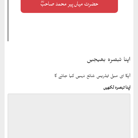
حضرت میاں پیر محمد صاحبؓ
اپنا تبصرہ بھیجیں
آپکا ای میل ایڈریس شائع نہیں کیا جائے گا
اپنا تبصرہ لکھیں