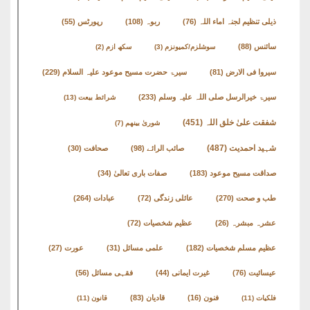
ذیلی تنظیم لجنہ اماء اللہ
(76)
ربوہ
(108)
رپورٹس
(55)
سائنس
(88)
سوشلزم/کمیونزم
(3)
سکھ ازم
(2)
سیروا فی الارض
(81)
سیرۃ حضرت مسیح موعود علیہ السلام
(229)
سیرۃ خیرالرسل صلی اللہ علیہ وسلم
(233)
شرائط بیعت
(13)
شفقت علیٰ خلق اللہ
(451)
شوریٰ بینھم
(7)
شہید احمدیت
(487)
صائب الرائے
(98)
صحافت
(30)
صداقت مسیح موعود
(183)
صفات باری تعالیٰ
(34)
طب و صحت
(270)
عائلی زندگی
(72)
عبادات
(264)
عشرہ مبشرہ
(26)
عظیم شخصیات
(72)
عظیم مسلم شخصیات
(182)
علمی مسائل
(31)
عورت
(27)
عیسائیت
(76)
غیرت ایمانی
(44)
فقہی مسائل
(56)
فنون
(16)
قادیان
(83)
فلکیات
(11)
قانون
(11)