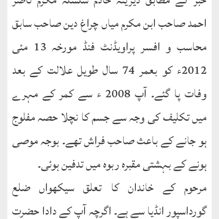
احمد صاحب ابن مکرم میاں چراغ دین صاحب سابق
طارق
محاسب و افسر پراویڈنٹ فنڈ مورخہ 13 مئی
ھوالشافی
2012ء کو بعمر 74 سال طویل علالت کے بعد
اسماعیل
وفات پا گئے۔ آپ 2008 ء سے کمر کے مہرے
دیگر
میں تکلیف کی وجہ سے جسم کا نچلا حصہ مفلوج
خطبات
جمعہ
ہو جانے کے باعث صاحب فراش تھے۔ بوجہ موصی
و
ہونے کے بہشتی مقبرہ ربوہ میں تدفین ہوئی۔
عیدین
مرحوم کے خاندان کا تعلق سیکھواں ضلع
خطابات
گورداسپور انڈیا سے ہے۔ اگرچہ آپ کے دادا حضرت
تربیتی