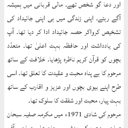
اور دعا گو شخص تھے۔ مالی قربانی میں ہمیشہ
آگے رہتے۔ اپنی زندگی میں ہی اپنی جائیداد کی
تشخیص کرواکر حصہ جائیداد ادا کر دیا تھا۔ آپ
کی یادداشت اور حافظہ بہت اعلیٰ تھا۔ متعدّد
بچوں کو قرآن کریم ناظرہ پڑھایا۔ خلافت کے ساتھ
مرحوم کا بے پناہ محبت و عقیدت کا تعلق تھا۔ اسی
طرح اپنے بیوی بچوں اور عزیز و اقارب کے ساتھ
بہت پیار، محبت اور شفقت کا سلوک تھا۔
مرحوم کی شادی 1971ء میں مکرمہ صفیہ سبحان
صاحبہ بنت مکرم منشی سبحان علی صاحب آف