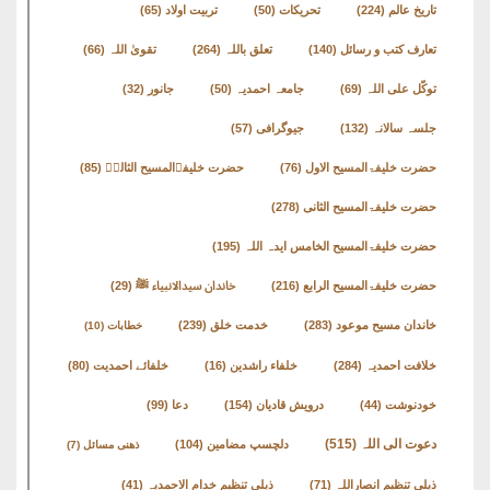
تاریخ عالم
(224)
تحریکات
(50)
تربیت اولاد
(65)
تعارف کتب و رسائل
(140)
تعلق باللہ
(264)
تقویٰ اللہ
(66)
توکّل علی اللہ
(69)
جامعہ احمدیہ
(50)
جانور
(32)
جلسہ سالانہ
(132)
جیوگرافی
(57)
حضرت خلیفۃالمسیح الاول
(76)
حضرت خلیفۃالمسیح الثالثؒ
(85)
حضرت خلیفۃالمسیح الثانی
(278)
حضرت خلیفۃالمسیح الخامس ایدہ اللہ
(195)
حضرت خلیفۃالمسیح الرابع
(216)
خاندان سیدالانبیاء ﷺ
(29)
خاندان مسیح موعود
(283)
خدمت خلق
(239)
خطابات
(10)
خلافت احمدیہ
(284)
خلفاء راشدین
(16)
خلفائے احمدیت
(80)
خودنوشت
(44)
درویش قادیان
(154)
دعا
(99)
دعوت الی اللہ
(515)
دلچسپ مضامین
(104)
ذھنی مسائل
(7)
ذیلی تنظیم انصاراللہ
(71)
ذیلی تنظیم خدام الاحمدیہ
(41)