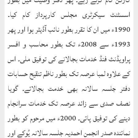
کتب
سلسلہ
اسسٹنٹ سیکرٹری مجلس کارپرداز کام کیا۔
1990ء میں ان کا تقرر بطور نائب آڈیٹر ہوا اور پھر
1993ء سے 2008ء تک بطور محاسب و افسر
پراویڈنٹ فنڈ خدمات بجالانے کی توفیق ملی۔ اس
کے علاوہ لمبا عرصہ تک بطور ناظم تنقیح حسابات
دفتر جلسہ سالانہ بھی خدمت بجالائے۔ گویا
نصف صدی سے زائد عرصہ تک خدمات سرانجام
دینے کی توفیق پائی۔ 2000ء میں مرحوم کو بطور
نمائندہ صدر انجمن احمدیہ جلسہ سالانہ یُوکے اور