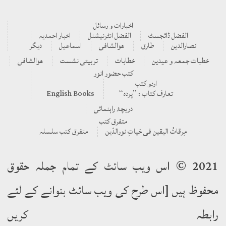
اخبارات و رسائل
الفضل ڈائجسٹ
الفضل انٹرنیشنل
اخبار احمدیہ
انصارالدین
طارق
ھوالشافی
اسماعیل
دیگر
خطبات جمعہ و عیدین
خطابات
تربیتی نشست
ھوالشافی
کتب حضور انور
اردو کتب
تعارف کتاب : ’’پردہ‘‘
English Books
دریچۂ راہنمائی
متفرق کتب
مِرقاتُ الیقین فی حَیاتِ نورالدّین
متفرق کتب سلسلہ
2021 © اس ویب سائٹ کے تمام جملہ حقوق
محفوظ ہیں [اس طرح کی ویب سائٹ بنوانے کے لئے
رابطہ کریں