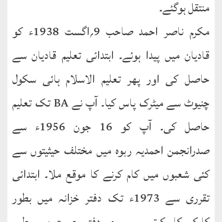
English
منتقل ہوگئے۔
Books
مکرم ناصر احمد صاحب 9؍اگست 1938ء کو
دریچۂ
قادیان میں پیدا ہوئے۔ ابتدائی تعلیم قادیان سے
راہنمائی
حاصل کی اور پھر تعلیم الاسلام ہائی سکول
متفرق
کتب
چنیوٹ سے میٹرک پاس کیا۔ آپ نے BA تک تعلیم
حاصل کی۔ آپ کو 16 جون 1956ء سے
مِرقاتُ
الیقین
صدرانجمن احمدیہ ربوہ میں مختلف حیثیتوں سے
فی
حَیاتِ
کئی شعبوں میں کام کرنے کا موقع ملا۔ ابتدائی
نورالدّین
تقرری سے 1973ء تک دفتر خزانہ میں بطور
متفرق
کارکن کام کرتے رہے۔ پھر دفتر وصیت میں بطور