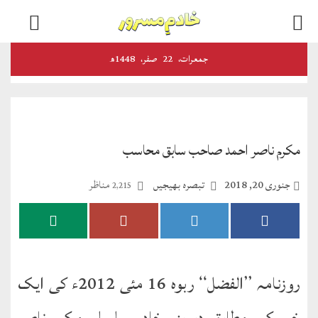
اخبارات
جمعرات‬‮،
22
صفر‬،
1448ھ
و
رسائل
الفضل
مکرم ناصر احمد صاحب سابق محاسب
ڈائجسٹ
جنوری 20, 2018
تبصرہ بھیجیں
مناظر
2,215
الفضل
انٹرنیشنل
اخبار
احمدیہ
روزنامہ ’’الفضل‘‘ ربوہ 16 مئی 2012ء کی ایک
انصارالدین
خبر کے مطابق دیرینہ خادم سلسلہ مکرم ناصر