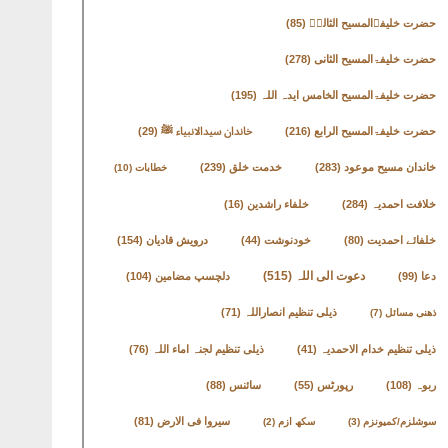
حضرت خلیفۃالمسیح الثالثؒ
(85)
حضرت خلیفۃالمسیح الثانی
(278)
حضرت خلیفۃالمسیح الخامس ایدہ اللہ
(195)
حضرت خلیفۃالمسیح الرابع
(216)
خاندان سیدالانبیاء ﷺ
(29)
خاندان مسیح موعود
(283)
خدمت خلق
(239)
خطابات
(10)
خلافت احمدیہ
(284)
خلفاء راشدین
(16)
خلفائے احمدیت
(80)
خودنوشت
(44)
درویش قادیان
(154)
دعوت الی اللہ
(515)
دعا
(99)
دلچسپ مضامین
(104)
ذیلی تنظیم انصاراللہ
(71)
ذھنی مسائل
(7)
ذیلی تنظیم خدام الاحمدیہ
(41)
ذیلی تنظیم لجنہ اماء اللہ
(76)
ربوہ
(108)
رپورٹس
(55)
سائنس
(88)
سیروا فی الارض
(81)
سوشلزم/کمیونزم
(3)
سکھ ازم
(2)