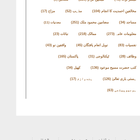
مخالفینِ احمدیت کا انجام
(104)
مذہب
(52)
مزاح
(17)
مساجد
(34)
مضامین محمود ملک
(251)
معدنیات
(11)
معلومات عامہ
(273)
ممالک
(218)
نباتات
(23)
نفسیات
(83)
نوبل انعام یافتگان
(45)
واقفین نو
(43)
وظائف
(28)
ٹیکنالوجی
(31)
پاکستان
(165)
کتب حضرت مسیح موعود
(136)
کھیل
(34)
ہستی باری تعالیٰ
(126)
ہندوازم
(17)
ہومیوپیتھی
(63)