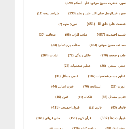
سیرۃ حضرت مسیح موعود علیہ السلام
(229)
سیرۃ خیرالرسل صلی اللہ علیہ وسلم
(233)
شرائط بیعت
(13)
شفقت علیٰ خلق اللہ
(451)
شوریٰ بینھم
(7)
شہید احمدیت
(487)
صائب الرائے
(98)
صحافت
(30)
صداقت مسیح موعود
(183)
صفات باری تعالیٰ
(34)
طب و صحت
(270)
عائلی زندگی
(72)
عبادات
(264)
عشرہ مبشرہ
(26)
عظیم شخصیات
(72)
عظیم مسلم شخصیات
(182)
علمی مسائل
(31)
عورت
(27)
عیسائیت
(76)
غیرت ایمانی
(44)
فقہی مسائل
(56)
فنون
(16)
فلکیات
(11)
قادیان
(83)
قبول احمدیت
(415)
قانون
(11)
قبولیت دعا
(397)
قرآن کریم
(151)
مالی قربانی
(261)
مبشر اولاد
(45)
مبلغین کرام
(229)
مجددین
(6)