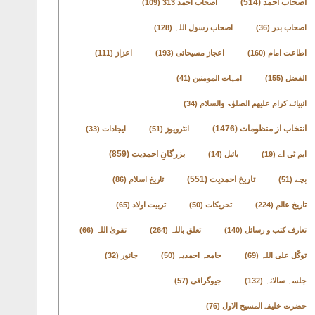
اصحاب احمد
(514)
اصحاب احمد 313
(109)
اصحاب بدر
(36)
اصحاب رسول اللہ
(128)
اطاعت امام
(160)
اعجاز مسیحائی
(193)
اعزاز
(111)
الفضل
(155)
امہات المومنین
(41)
انبیائے کرام علیھم الصلوٰۃ والسلام
(34)
انتخاب از منظومات
(1476)
انٹرویوز
(51)
ایجادات
(33)
بزرگانِ احمدیت
(859)
ایم ٹی اے
(19)
بائبل
(14)
تاریخ احمدیت
(551)
بچے
(51)
تاریخ اسلام
(86)
تاریخ عالم
(224)
تحریکات
(50)
تربیت اولاد
(65)
تعارف کتب و رسائل
(140)
تعلق باللہ
(264)
تقویٰ اللہ
(66)
توکّل علی اللہ
(69)
جامعہ احمدیہ
(50)
جانور
(32)
جلسہ سالانہ
(132)
جیوگرافی
(57)
حضرت خلیفۃالمسیح الاول
(76)