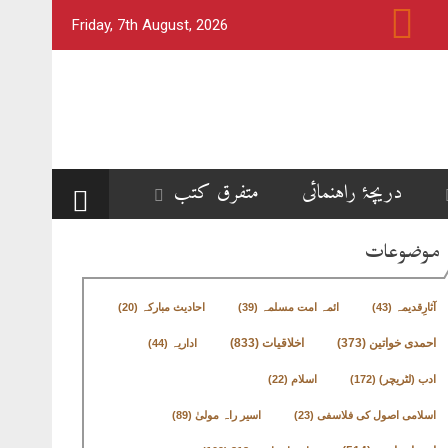
Friday, 7th August, 2026
دریچۂ راہنمائی
متفرق کتب
موضوعات
آثارِقدیمہ
(43)
ائمہ امت مسلمہ
(39)
احادیث مبارکہ
(20)
اخلاقیات
(833)
احمدی خواتین
(373)
اداریہ
(44)
ادب (لٹریچر)
(172)
اسلام
(22)
اسلامی اصول کی فلاسفی
(23)
اسیر راہ مولیٰ
(89)