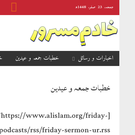
جمعہ‬‮،
23
صفر‬،
1448ھ
اخبارات و رسائل
خطبات جمعہ و عیدین
خ
خطبات جمعہ و عیدین
s://www.alislam.org/friday-
odcasts/rss/friday-sermon-ur.rss’]