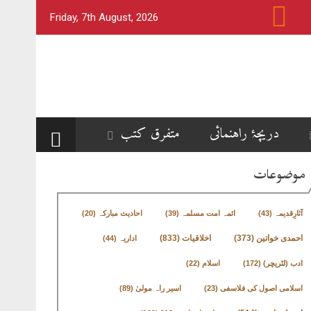
Friday, 7th August, 2026
دریچۂ راہنمائی
متفرق کتب
موضوعات
آثارِقدیمہ
(43)
ائمہ امت مسلمہ
(39)
احادیث مبارکہ
(20)
اخلاقیات
(833)
احمدی خواتین
(373)
اداریہ
(44)
ادب (لٹریچر)
(172)
اسلام
(22)
اسلامی اصول کی فلاسفی
(23)
اسیر راہ مولیٰ
(89)