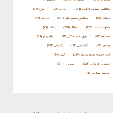
مخالفینِ احمدیت کا انجام
(104)
مذہب
(52)
مزاح
(17)
مساجد
(34)
مضامین محمود ملک
(251)
معدنیات
(11)
معلومات عامہ
(273)
ممالک
(218)
نباتات
(23)
نفسیات
(83)
نوبل انعام یافتگان
(45)
واقفین نو
(43)
وظائف
(28)
ٹیکنالوجی
(31)
پاکستان
(165)
کتب حضرت مسیح موعود
(136)
کھیل
(34)
ہستی باری تعالیٰ
(126)
ہندوازم
(17)
ہومیوپیتھی
(63)