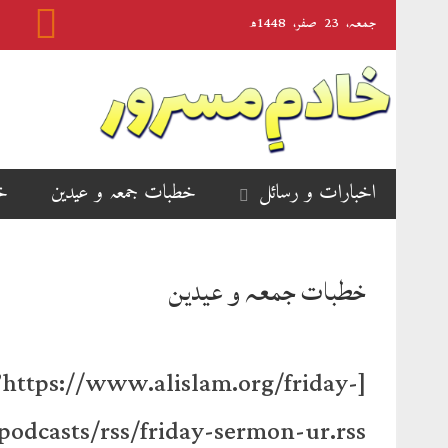
جمعہ‬‮،
23
صفر‬،
1448ھ
اخبارات و رسائل
خطبات جمعہ و عیدین
خ
خطبات جمعہ و عیدین
s://www.alislam.org/friday-
odcasts/rss/friday-sermon-ur.rss’]