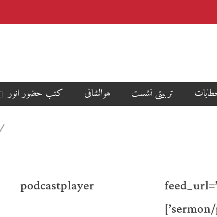
طابات
تربیتی نشست
ھوالشافی
کتب حضور انور
[podcastplayer feed_url=’http
sermon/p