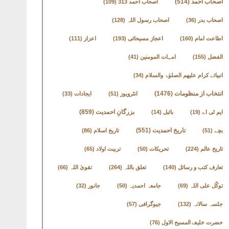
اصحاب احمد
(514)
اصحاب احمد 313
(109)
اصحاب بدر
(36)
اصحاب رسول اللہ
(128)
اطاعت امام
(160)
اعجاز مسیحائی
(193)
اعزاز
(111)
الفضل
(155)
امہات المومنین
(41)
انبیائے کرام علیھم الصلوٰۃ والسلام
(34)
انتخاب از منظومات
(1476)
انٹرویوز
(51)
ایجادات
(33)
بزرگانِ احمدیت
(859)
ایم ٹی اے
(19)
بائبل
(14)
تاریخ احمدیت
(551)
بچے
(51)
تاریخ اسلام
(86)
تاریخ عالم
(224)
تحریکات
(50)
تربیت اولاد
(65)
تعارف کتب و رسائل
(140)
تعلق باللہ
(264)
تقویٰ اللہ
(66)
توکّل علی اللہ
(69)
جامعہ احمدیہ
(50)
جانور
(32)
جلسہ سالانہ
(132)
جیوگرافی
(57)
حضرت خلیفۃالمسیح الاول
(76)