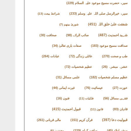
سیرۃ حضرت مسیح موعود علیہ السلام
(229)
سیرۃ خیرالرسل صلی اللہ علیہ وسلم
(233)
شرائط بیعت
(13)
شفقت علیٰ خلق اللہ
(451)
شوریٰ بینھم
(7)
شہید احمدیت
(487)
صائب الرائے
(98)
صحافت
(30)
صداقت مسیح موعود
(183)
صفات باری تعالیٰ
(34)
طب و صحت
(270)
عائلی زندگی
(72)
عبادات
(264)
عشرہ مبشرہ
(26)
عظیم شخصیات
(72)
عظیم مسلم شخصیات
(182)
علمی مسائل
(31)
عورت
(27)
عیسائیت
(76)
غیرت ایمانی
(44)
فقہی مسائل
(56)
فنون
(16)
فلکیات
(11)
قادیان
(83)
قبول احمدیت
(415)
قانون
(11)
قبولیت دعا
(397)
قرآن کریم
(151)
مالی قربانی
(261)
مبشر اولاد
(45)
مبلغین کرام
(229)
مجددین
(6)