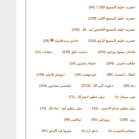
حضرت خلیفۃالمسیح الثالثؒ
(85)
حضرت خلیفۃالمسیح الثانی
(278)
حضرت خلیفۃالمسیح الخامس ایدہ اللہ
(195)
حضرت خلیفۃالمسیح الرابع
(216)
خاندان سیدالانبیاء ﷺ
(29)
خاندان مسیح موعود
(283)
خدمت خلق
(239)
خطابات
(10)
خلافت احمدیہ
(284)
خلفاء راشدین
(16)
خلفائے احمدیت
(80)
خودنوشت
(44)
درویش قادیان
(154)
دعوت الی اللہ
(515)
دعا
(99)
دلچسپ مضامین
(104)
ذیلی تنظیم انصاراللہ
(71)
ذھنی مسائل
(7)
ذیلی تنظیم خدام الاحمدیہ
(41)
ذیلی تنظیم لجنہ اماء اللہ
(76)
ربوہ
(108)
رپورٹس
(55)
سائنس
(88)
سیروا فی الارض
(81)
سوشلزم/کمیونزم
(3)
سکھ ازم
(2)