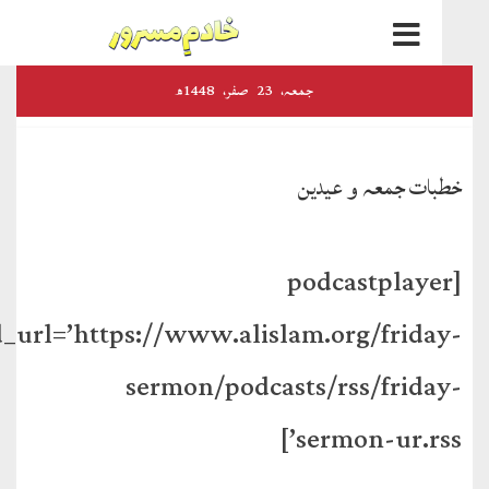
اخبارات
جمعہ‬‮،
23
صفر‬،
1448ھ
و
رسائل
ات جمعہ و عیدین
الفضل
ڈائجسٹ
[podcastplaye
الفضل
feed_url=’https://www.alislam.org/frida
انٹرنیشنل
sermon/podcasts/rss/frida
اخبار
احمدیہ
sermon-ur.rss
انصارالدین