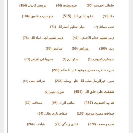
English
خلفائے احمدیت
(80)
خودنوشت
(44)
درویش قادیان
(154)
Books
دعوت الی اللہ
(515)
دعا
(99)
دلچسپ مضامین
(104)
دریچۂ
ذیلی تنظیم انصاراللہ
(71)
ذھنی مسائل
(7)
راہنمائی
ذیلی تنظیم خدام الاحمدیہ
(41)
ذیلی تنظیم لجنہ اماء اللہ
(76)
متفرق
ربوہ
(108)
رپورٹس
(55)
سائنس
(88)
کتب
سیروا فی الارض
(81)
سوشلزم/کمیونزم
(3)
سکھ ازم
(2)
سیرۃ حضرت مسیح موعود علیہ السلام
(229)
مِرقاتُ
الیقین
سیرۃ خیرالرسل صلی اللہ علیہ وسلم
(233)
شرائط بیعت
(13)
فی
شفقت علیٰ خلق اللہ
(451)
شوریٰ بینھم
(7)
حَیاتِ
شہید احمدیت
(487)
صائب الرائے
(98)
صحافت
(30)
نورالدّین
صداقت مسیح موعود
(183)
صفات باری تعالیٰ
(34)
متفرق
طب و صحت
(270)
عائلی زندگی
(72)
عبادات
(264)