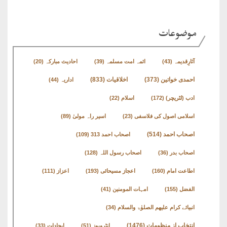
طارق
موضوعات
ھوالشافی
آثارِقدیمہ
(43)
ائمہ امت مسلمہ
(39)
احادیث مبارکہ
(20)
اسماعیل
اخلاقیات
(833)
احمدی خواتین
(373)
اداریہ
(44)
دیگر
ادب (لٹریچر)
(172)
اسلام
(22)
اسلامی اصول کی فلاسفی
(23)
اسیر راہ مولیٰ
(89)
خطبات
اصحاب احمد
(514)
اصحاب احمد 313
(109)
جمعہ
و
اصحاب بدر
(36)
اصحاب رسول اللہ
(128)
عیدین
اطاعت امام
(160)
اعجاز مسیحائی
(193)
اعزاز
(111)
الفضل
(155)
امہات المومنین
(41)
خطابات
انبیائے کرام علیھم الصلوٰۃ والسلام
(34)
تربیتی
انتخاب از منظومات
(1476)
انٹرویوز
(51)
ایجادات
(33)