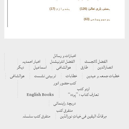
ہستی باری تعالیٰ
(126)
ہندوازم
(17)
ہومیوپیتھی
(63)
اخبارات و رسائل
الفضل ڈائجسٹ
الفضل انٹرنیشنل
اخبار احمدیہ
انصارالدین
طارق
ھوالشافی
اسماعیل
دیگر
بات جمعہ و عیدین
خطابات
تربیتی نشست
ھوالشافی
کتب حضور انور
اردو کتب
تعارف کتاب : ’’پردہ‘‘
English Books
دریچۂ راہنمائی
متفرق کتب
مِرقاتُ الیقین فی حَیاتِ نورالدّین
متفرق کتب سلسلہ