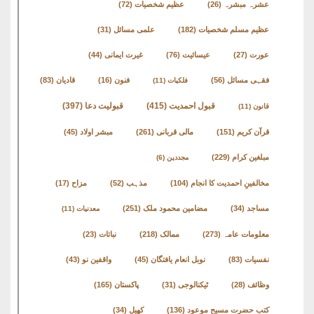
کتب
عشرہ مبشرہ
(26)
عظیم شخصیات
(72)
سلسلہ
عظیم مسلم شخصیات
(182)
علمی مسائل
(31)
عورت
(27)
عیسائیت
(76)
غیرت ایمانی
(44)
فقہی مسائل
(56)
فنون
(16)
قادیان
(83)
فلکیات
(11)
قبول احمدیت
(415)
قبولیت دعا
(397)
قانون
(11)
قرآن کریم
(151)
مالی قربانی
(261)
مبشر اولاد
(45)
مبلغین کرام
(229)
مجددین
(6)
مخالفینِ احمدیت کا انجام
(104)
مذہب
(52)
مزاح
(17)
مساجد
(34)
مضامین محمود ملک
(251)
معدنیات
(11)
معلومات عامہ
(273)
ممالک
(218)
نباتات
(23)
نفسیات
(83)
نوبل انعام یافتگان
(45)
واقفین نو
(43)
وظائف
(28)
ٹیکنالوجی
(31)
پاکستان
(165)
کتب حضرت مسیح موعود
(136)
کھیل
(34)