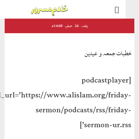
اخبارات
ہفتہ‬‮،
24
صفر‬،
1448ھ
و
رسائل
ات جمعہ و عیدین
الفضل
ڈائجسٹ
[podcastplaye
الفضل
feed_url=’https://www.alislam.org/frida
انٹرنیشنل
sermon/podcasts/rss/frida
اخبار
احمدیہ
sermon-ur.rss
انصارالدین