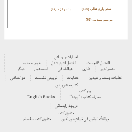
ہستی باری تعالیٰ
(126)
ہندوازم
(17)
ہومیوپیتھی
(63)
اخبارات و رسائل
الفضل ڈائجسٹ
الفضل انٹرنیشنل
اخبار احمدیہ
انصارالدین
طارق
ھوالشافی
اسماعیل
دیگر
بات جمعہ و عیدین
خطابات
تربیتی نشست
ھوالشافی
کتب حضور انور
اردو کتب
تعارف کتاب : ’’پردہ‘‘
English Books
دریچۂ راہنمائی
متفرق کتب
مِرقاتُ الیقین فی حَیاتِ نورالدّین
متفرق کتب سلسلہ