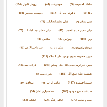
English
خلفائے احمدیت
(80)
خودنوشت
(44)
درویش قادیان
(154)
Books
دعوت الی اللہ
(515)
دعا
(99)
دلچسپ مضامین
(104)
دریچۂ
ذیلی تنظیم انصاراللہ
(71)
ذھنی مسائل
(7)
راہنمائی
ذیلی تنظیم خدام الاحمدیہ
(41)
ذیلی تنظیم لجنہ اماء اللہ
(76)
متفرق
ربوہ
(108)
رپورٹس
(55)
سائنس
(88)
کتب
سیروا فی الارض
(81)
سوشلزم/کمیونزم
(3)
سکھ ازم
(2)
سیرۃ حضرت مسیح موعود علیہ السلام
(229)
مِرقاتُ
الیقین
سیرۃ خیرالرسل صلی اللہ علیہ وسلم
(233)
شرائط بیعت
(13)
فی
شفقت علیٰ خلق اللہ
(451)
شوریٰ بینھم
(7)
حَیاتِ
شہید احمدیت
(487)
صائب الرائے
(98)
صحافت
(30)
نورالدّین
صداقت مسیح موعود
(183)
صفات باری تعالیٰ
(34)
متفرق
طب و صحت
(270)
عائلی زندگی
(72)
عبادات
(264)