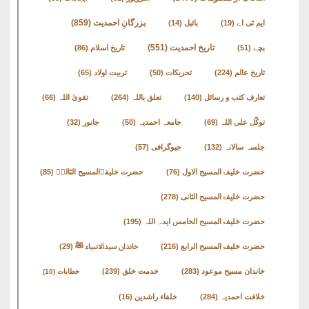
نشست
بزرگانِ احمدیت
(859)
ایم ٹی اے
(19)
بائبل
(14)
ھوالشافی
تاریخ احمدیت
(551)
بچے
(51)
تاریخ اسلام
(86)
تاریخ عالم
(224)
تحریکات
(50)
تربیت اولاد
(65)
کتب
تعارف کتب و رسائل
(140)
تعلق باللہ
(264)
تقویٰ اللہ
(66)
حضور
انور
توکّل علی اللہ
(69)
جامعہ احمدیہ
(50)
جانور
(32)
جلسہ سالانہ
(132)
جیوگرافی
(57)
اردو
حضرت خلیفۃالمسیح الاول
(76)
حضرت خلیفۃالمسیح الثالثؒ
(85)
کتب
حضرت خلیفۃالمسیح الثانی
(278)
تعارف
حضرت خلیفۃالمسیح الخامس ایدہ اللہ
(195)
کتاب
حضرت خلیفۃالمسیح الرابع
(216)
خاندان سیدالانبیاء ﷺ
(29)
:
خاندان مسیح موعود
(283)
خدمت خلق
(239)
خطابات
(10)
’’پردہ‘‘
خلافت احمدیہ
(284)
خلفاء راشدین
(16)