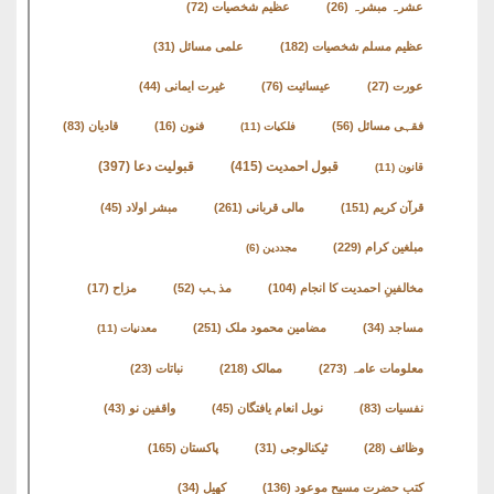
کتب
عشرہ مبشرہ
(26)
عظیم شخصیات
(72)
سلسلہ
عظیم مسلم شخصیات
(182)
علمی مسائل
(31)
عورت
(27)
عیسائیت
(76)
غیرت ایمانی
(44)
فقہی مسائل
(56)
فنون
(16)
قادیان
(83)
فلکیات
(11)
قبول احمدیت
(415)
قبولیت دعا
(397)
قانون
(11)
قرآن کریم
(151)
مالی قربانی
(261)
مبشر اولاد
(45)
مبلغین کرام
(229)
مجددین
(6)
مخالفینِ احمدیت کا انجام
(104)
مذہب
(52)
مزاح
(17)
مساجد
(34)
مضامین محمود ملک
(251)
معدنیات
(11)
معلومات عامہ
(273)
ممالک
(218)
نباتات
(23)
نفسیات
(83)
نوبل انعام یافتگان
(45)
واقفین نو
(43)
وظائف
(28)
ٹیکنالوجی
(31)
پاکستان
(165)
کتب حضرت مسیح موعود
(136)
کھیل
(34)