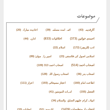
طارق
موضوعات
ھوالشافی
آثارِقدیمہ
(43)
ائمہ امت مسلمہ
(39)
احادیث مبارکہ
(20)
اسماعیل
اخلاقیات
(833)
احمدی خواتین
(373)
اداریہ
(44)
دیگر
ادب (لٹریچر)
(172)
اسلام
(22)
اسلامی اصول کی فلاسفی
(23)
اسیر راہ مولیٰ
(89)
خطبات
اصحاب احمد
(514)
اصحاب احمد 313
(109)
جمعہ
و
اصحاب بدر
(36)
اصحاب رسول اللہ
(128)
عیدین
اطاعت امام
(160)
اعجاز مسیحائی
(193)
اعزاز
(111)
الفضل
(155)
امہات المومنین
(41)
خطابات
انبیائے کرام علیھم الصلوٰۃ والسلام
(34)
تربیتی
انتخاب از منظومات
(1476)
انٹرویوز
(51)
ایجادات
(33)