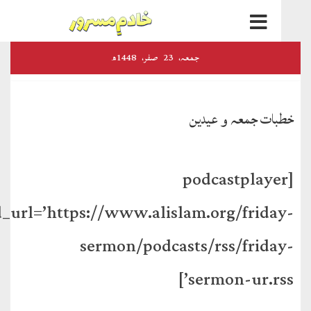
اخبارات
جمعہ‬‮،
23
صفر‬،
1448ھ
و
رسائل
ات جمعہ و عیدین
الفضل
ڈائجسٹ
[podcastplaye
الفضل
feed_url=’https://www.alislam.org/frida
انٹرنیشنل
sermon/podcasts/rss/frida
اخبار
احمدیہ
sermon-ur.rss
انصارالدین