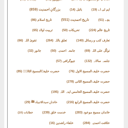
نشست
بزرگانِ احمدیت
(859)
ایم ٹی اے
(19)
بائبل
(14)
ھوالشافی
تاریخ احمدیت
(551)
بچے
(51)
تاریخ اسلام
(86)
تاریخ عالم
(224)
تحریکات
(50)
تربیت اولاد
(65)
کتب
تعارف کتب و رسائل
(140)
تعلق باللہ
(264)
تقویٰ اللہ
(66)
حضور
انور
توکّل علی اللہ
(69)
جامعہ احمدیہ
(50)
جانور
(32)
جلسہ سالانہ
(132)
جیوگرافی
(57)
اردو
حضرت خلیفۃالمسیح الاول
(76)
حضرت خلیفۃالمسیح الثالثؒ
(85)
کتب
حضرت خلیفۃالمسیح الثانی
(278)
تعارف
حضرت خلیفۃالمسیح الخامس ایدہ اللہ
(195)
کتاب
حضرت خلیفۃالمسیح الرابع
(216)
خاندان سیدالانبیاء ﷺ
(29)
:
خاندان مسیح موعود
(283)
خدمت خلق
(239)
خطابات
(10)
’’پردہ‘‘
خلافت احمدیہ
(284)
خلفاء راشدین
(16)