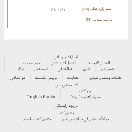
ہستی باری تعالیٰ
(126)
ہندوازم
(17)
ہومیوپیتھی
(63)
اخبارات و رسائل
الفضل ڈائجسٹ
الفضل انٹرنیشنل
اخبار احمدیہ
انصارالدین
طارق
ھوالشافی
اسماعیل
دیگر
بات جمعہ و عیدین
خطابات
تربیتی نشست
ھوالشافی
کتب حضور انور
اردو کتب
تعارف کتاب : ’’پردہ‘‘
English Books
دریچۂ راہنمائی
متفرق کتب
مِرقاتُ الیقین فی حَیاتِ نورالدّین
متفرق کتب سلسلہ