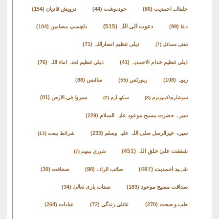
English
خلفائے احمدیت
(80)
خودنوشت
(44)
درویش قادیان
(154)
Books
دعوت الی اللہ
(515)
دعا
(99)
دلچسپ مضامین
(104)
دریچۂ
ذیلی تنظیم انصاراللہ
(71)
ذھنی مسائل
(7)
راہنمائی
ذیلی تنظیم خدام الاحمدیہ
(41)
ذیلی تنظیم لجنہ اماء اللہ
(76)
متفرق
ربوہ
(108)
رپورٹس
(55)
سائنس
(88)
کتب
سیروا فی الارض
(81)
سوشلزم/کمیونزم
(3)
سکھ ازم
(2)
سیرۃ حضرت مسیح موعود علیہ السلام
(229)
مِرقاتُ
الیقین
سیرۃ خیرالرسل صلی اللہ علیہ وسلم
(233)
شرائط بیعت
(13)
فی
شفقت علیٰ خلق اللہ
(451)
شوریٰ بینھم
(7)
حَیاتِ
شہید احمدیت
(487)
صائب الرائے
(98)
صحافت
(30)
نورالدّین
صداقت مسیح موعود
(183)
صفات باری تعالیٰ
(34)
متفرق
طب و صحت
(270)
عائلی زندگی
(72)
عبادات
(264)