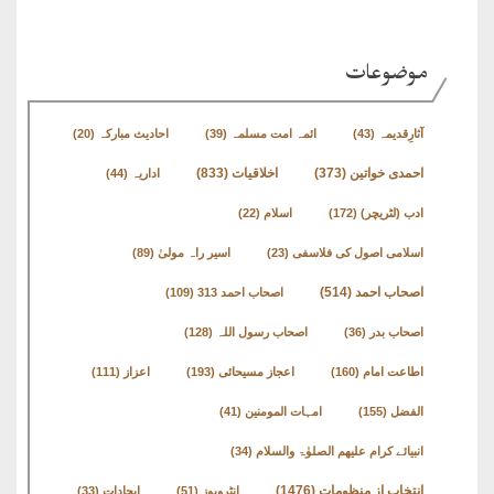
طارق
موضوعات
ھوالشافی
آثارِقدیمہ
(43)
ائمہ امت مسلمہ
(39)
احادیث مبارکہ
(20)
اسماعیل
اخلاقیات
(833)
احمدی خواتین
(373)
اداریہ
(44)
دیگر
ادب (لٹریچر)
(172)
اسلام
(22)
اسلامی اصول کی فلاسفی
(23)
اسیر راہ مولیٰ
(89)
خطبات
اصحاب احمد
(514)
اصحاب احمد 313
(109)
جمعہ
و
اصحاب بدر
(36)
اصحاب رسول اللہ
(128)
عیدین
اطاعت امام
(160)
اعجاز مسیحائی
(193)
اعزاز
(111)
الفضل
(155)
امہات المومنین
(41)
خطابات
انبیائے کرام علیھم الصلوٰۃ والسلام
(34)
تربیتی
انتخاب از منظومات
(1476)
انٹرویوز
(51)
ایجادات
(33)