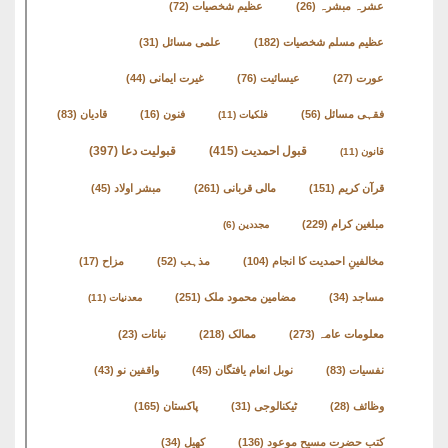
کتب
عشرہ مبشرہ
(26)
عظیم شخصیات
(72)
سلسلہ
عظیم مسلم شخصیات
(182)
علمی مسائل
(31)
عورت
(27)
عیسائیت
(76)
غیرت ایمانی
(44)
فقہی مسائل
(56)
فنون
(16)
قادیان
(83)
فلکیات
(11)
قبول احمدیت
(415)
قبولیت دعا
(397)
قانون
(11)
قرآن کریم
(151)
مالی قربانی
(261)
مبشر اولاد
(45)
مبلغین کرام
(229)
مجددین
(6)
مخالفینِ احمدیت کا انجام
(104)
مذہب
(52)
مزاح
(17)
مساجد
(34)
مضامین محمود ملک
(251)
معدنیات
(11)
معلومات عامہ
(273)
ممالک
(218)
نباتات
(23)
نفسیات
(83)
نوبل انعام یافتگان
(45)
واقفین نو
(43)
وظائف
(28)
ٹیکنالوجی
(31)
پاکستان
(165)
کتب حضرت مسیح موعود
(136)
کھیل
(34)