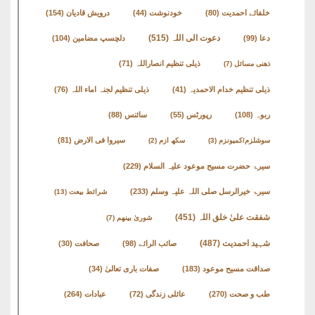
English
خلفائے احمدیت
(80)
خودنوشت
(44)
درویش قادیان
(154)
Books
دعوت الی اللہ
(515)
دعا
(99)
دلچسپ مضامین
(104)
دریچۂ
ذیلی تنظیم انصاراللہ
(71)
ذھنی مسائل
(7)
راہنمائی
ذیلی تنظیم خدام الاحمدیہ
(41)
ذیلی تنظیم لجنہ اماء اللہ
(76)
متفرق
ربوہ
(108)
رپورٹس
(55)
سائنس
(88)
کتب
سیروا فی الارض
(81)
سوشلزم/کمیونزم
(3)
سکھ ازم
(2)
سیرۃ حضرت مسیح موعود علیہ السلام
(229)
مِرقاتُ
الیقین
سیرۃ خیرالرسل صلی اللہ علیہ وسلم
(233)
شرائط بیعت
(13)
فی
شفقت علیٰ خلق اللہ
(451)
شوریٰ بینھم
(7)
حَیاتِ
شہید احمدیت
(487)
صائب الرائے
(98)
صحافت
(30)
نورالدّین
صداقت مسیح موعود
(183)
صفات باری تعالیٰ
(34)
متفرق
طب و صحت
(270)
عائلی زندگی
(72)
عبادات
(264)