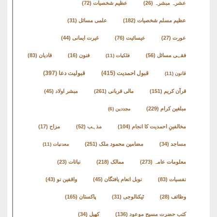
کتب
عشرہ مبشرہ
(26)
عظیم شخصیات
(72)
سلسلہ
عظیم مسلم شخصیات
(182)
علمی مسائل
(31)
عورت
(27)
عیسائیت
(76)
غیرت ایمانی
(44)
فقہی مسائل
(56)
فنون
(16)
قادیان
(83)
فلکیات
(11)
قبول احمدیت
(415)
قبولیت دعا
(397)
قانون
(11)
قرآن کریم
(151)
مالی قربانی
(261)
مبشر اولاد
(45)
مبلغین کرام
(229)
مجددین
(6)
مخالفینِ احمدیت کا انجام
(104)
مذہب
(52)
مزاح
(17)
مساجد
(34)
مضامین محمود ملک
(251)
معدنیات
(11)
معلومات عامہ
(273)
ممالک
(218)
نباتات
(23)
نفسیات
(83)
نوبل انعام یافتگان
(45)
واقفین نو
(43)
وظائف
(28)
ٹیکنالوجی
(31)
پاکستان
(165)
کتب حضرت مسیح موعود
(136)
کھیل
(34)