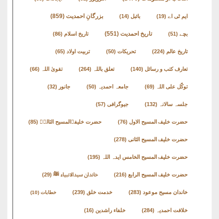
نشست
بزرگانِ احمدیت
(859)
ایم ٹی اے
(19)
بائبل
(14)
ھوالشافی
تاریخ احمدیت
(551)
بچے
(51)
تاریخ اسلام
(86)
تاریخ عالم
(224)
تحریکات
(50)
تربیت اولاد
(65)
کتب
تعارف کتب و رسائل
(140)
تعلق باللہ
(264)
تقویٰ اللہ
(66)
حضور
انور
توکّل علی اللہ
(69)
جامعہ احمدیہ
(50)
جانور
(32)
جلسہ سالانہ
(132)
جیوگرافی
(57)
اردو
حضرت خلیفۃالمسیح الاول
(76)
حضرت خلیفۃالمسیح الثالثؒ
(85)
کتب
حضرت خلیفۃالمسیح الثانی
(278)
تعارف
حضرت خلیفۃالمسیح الخامس ایدہ اللہ
(195)
کتاب
حضرت خلیفۃالمسیح الرابع
(216)
خاندان سیدالانبیاء ﷺ
(29)
:
خاندان مسیح موعود
(283)
خدمت خلق
(239)
خطابات
(10)
’’پردہ‘‘
خلافت احمدیہ
(284)
خلفاء راشدین
(16)