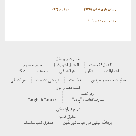
ہستی باری تعالیٰ
(126)
ہندوازم
(17)
ہومیوپیتھی
(63)
اخبارات و رسائل
الفضل ڈائجسٹ
الفضل انٹرنیشنل
اخبار احمدیہ
انصارالدین
طارق
ھوالشافی
اسماعیل
دیگر
بات جمعہ و عیدین
خطابات
تربیتی نشست
ھوالشافی
کتب حضور انور
اردو کتب
تعارف کتاب : ’’پردہ‘‘
English Books
دریچۂ راہنمائی
متفرق کتب
مِرقاتُ الیقین فی حَیاتِ نورالدّین
متفرق کتب سلسلہ