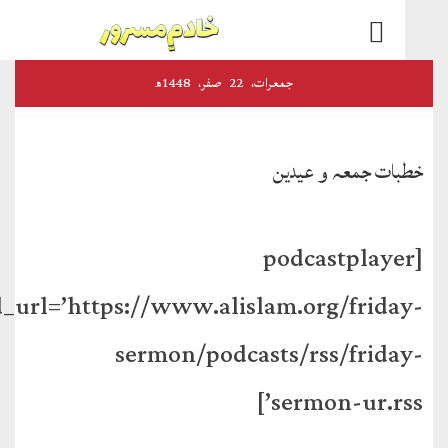
اخبارات
جمعرات‬‮،
22
صفر‬،
1448ھ
و
رسائل
ات جمعہ و عیدین
الفضل
ڈائجسٹ
[podcastplaye
الفضل
feed_url=’https://www.alislam.org/frida
انٹرنیشنل
sermon/podcasts/rss/frida
اخبار
احمدیہ
sermon-ur.rss
انصارالدین