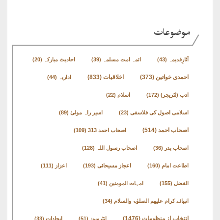
طارق
موضوعات
ھوالشافی
آثارِقدیمہ
(43)
ائمہ امت مسلمہ
(39)
احادیث مبارکہ
(20)
اسماعیل
اخلاقیات
(833)
احمدی خواتین
(373)
اداریہ
(44)
دیگر
ادب (لٹریچر)
(172)
اسلام
(22)
اسلامی اصول کی فلاسفی
(23)
اسیر راہ مولیٰ
(89)
خطبات
اصحاب احمد
(514)
اصحاب احمد 313
(109)
جمعہ
و
اصحاب بدر
(36)
اصحاب رسول اللہ
(128)
عیدین
اطاعت امام
(160)
اعجاز مسیحائی
(193)
اعزاز
(111)
الفضل
(155)
امہات المومنین
(41)
خطابات
انبیائے کرام علیھم الصلوٰۃ والسلام
(34)
تربیتی
انتخاب از منظومات
(1476)
انٹرویوز
(51)
ایجادات
(33)