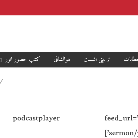
طابات
تربیتی نشست
ھوالشافی
کتب حضور انور
[podcastplayer feed_url=’http
sermon/p