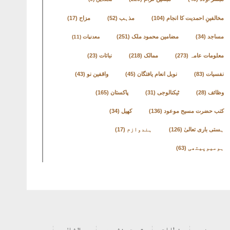
مخالفینِ احمدیت کا انجام
(104)
مذہب
(52)
مزاح
(17)
مساجد
(34)
مضامین محمود ملک
(251)
معدنیات
(11)
معلومات عامہ
(273)
ممالک
(218)
نباتات
(23)
نفسیات
(83)
نوبل انعام یافتگان
(45)
واقفین نو
(43)
وظائف
(28)
ٹیکنالوجی
(31)
پاکستان
(165)
کتب حضرت مسیح موعود
(136)
کھیل
(34)
ہستی باری تعالیٰ
(126)
ہندوازم
(17)
ہومیوپیتھی
(63)