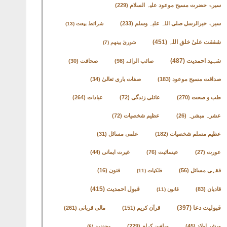
سیرۃ حضرت مسیح موعود علیہ السلام
(229)
سیرۃ خیرالرسل صلی اللہ علیہ وسلم
(233)
شرائط بیعت
(13)
شفقت علیٰ خلق اللہ
(451)
شوریٰ بینھم
(7)
شہید احمدیت
(487)
صائب الرائے
(98)
صحافت
(30)
صداقت مسیح موعود
(183)
صفات باری تعالیٰ
(34)
طب و صحت
(270)
عائلی زندگی
(72)
عبادات
(264)
عشرہ مبشرہ
(26)
عظیم شخصیات
(72)
عظیم مسلم شخصیات
(182)
علمی مسائل
(31)
عورت
(27)
عیسائیت
(76)
غیرت ایمانی
(44)
فقہی مسائل
(56)
فنون
(16)
فلکیات
(11)
قادیان
(83)
قبول احمدیت
(415)
قانون
(11)
قبولیت دعا
(397)
قرآن کریم
(151)
مالی قربانی
(261)
مبشر اولاد
(45)
مبلغین کرام
(229)
مجددین
(6)