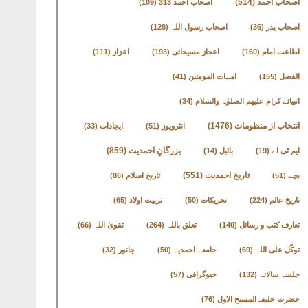
اصحاب احمد
(514)
اصحاب احمد 313
(109)
اصحاب بدر
(36)
اصحاب رسول اللہ
(128)
اطاعت امام
(160)
اعجاز مسیحائی
(193)
اعزاز
(111)
الفضل
(155)
امہات المومنین
(41)
انبیائے کرام علیھم الصلوٰۃ والسلام
(34)
انتخاب از منظومات
(1476)
انٹرویوز
(51)
ایجادات
(33)
بزرگانِ احمدیت
(859)
ایم ٹی اے
(19)
بائبل
(14)
تاریخ احمدیت
(551)
بچے
(51)
تاریخ اسلام
(86)
تاریخ عالم
(224)
تحریکات
(50)
تربیت اولاد
(65)
تعارف کتب و رسائل
(140)
تعلق باللہ
(264)
تقویٰ اللہ
(66)
توکّل علی اللہ
(69)
جامعہ احمدیہ
(50)
جانور
(32)
جلسہ سالانہ
(132)
جیوگرافی
(57)
حضرت خلیفۃالمسیح الاول
(76)