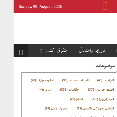
Sunday, 9th August, 2026
دریچۂ راہنمائی
متفرق کتب
موضوعات
آثارِقدیمہ
(43)
ائمہ امت مسلمہ
(39)
احادیث مبارکہ
(20)
اخلاقیات
(833)
احمدی خواتین
(373)
اداریہ
(44)
ادب (لٹریچر)
(172)
اسلام
(22)
اسلامی اصول کی فلاسفی
(23)
اسیر راہ مولیٰ
(89)