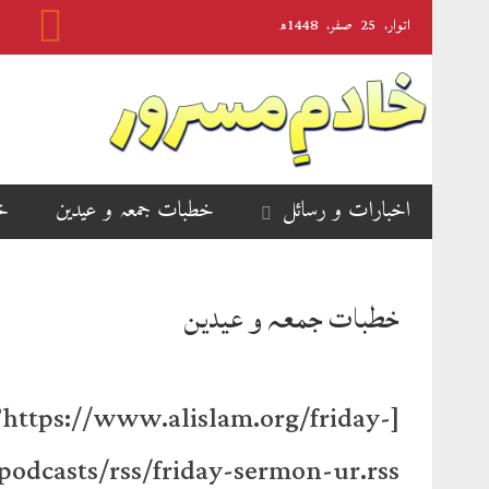
اتوار‬‮،
25
صفر‬،
1448ھ
اخبارات و رسائل
خطبات جمعہ و عیدین
خ
خطبات جمعہ و عیدین
s://www.alislam.org/friday-
odcasts/rss/friday-sermon-ur.rss’]