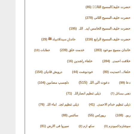
حضرت خلیفۃالمسیح الثالثؒ
(85)
حضرت خلیفۃالمسیح الثانی
(278)
حضرت خلیفۃالمسیح الخامس ایدہ اللہ
(195)
حضرت خلیفۃالمسیح الرابع
(216)
خاندان سیدالانبیاء ﷺ
(29)
خاندان مسیح موعود
(283)
خدمت خلق
(239)
خطابات
(10)
خلافت احمدیہ
(284)
خلفاء راشدین
(16)
خلفائے احمدیت
(80)
خودنوشت
(44)
درویش قادیان
(154)
دعوت الی اللہ
(515)
دعا
(99)
دلچسپ مضامین
(104)
ذیلی تنظیم انصاراللہ
(71)
ذھنی مسائل
(7)
ذیلی تنظیم خدام الاحمدیہ
(41)
ذیلی تنظیم لجنہ اماء اللہ
(76)
ربوہ
(108)
رپورٹس
(55)
سائنس
(88)
سیروا فی الارض
(81)
سوشلزم/کمیونزم
(3)
سکھ ازم
(2)