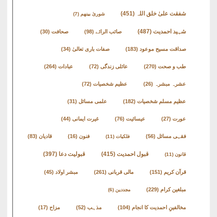
شفقت علیٰ خلق اللہ
(451)
شوریٰ بینھم
(7)
شہید احمدیت
(487)
صائب الرائے
(98)
صحافت
(30)
صداقت مسیح موعود
(183)
صفات باری تعالیٰ
(34)
طب و صحت
(270)
عائلی زندگی
(72)
عبادات
(264)
عشرہ مبشرہ
(26)
عظیم شخصیات
(72)
عظیم مسلم شخصیات
(182)
علمی مسائل
(31)
عورت
(27)
عیسائیت
(76)
غیرت ایمانی
(44)
فقہی مسائل
(56)
فنون
(16)
قادیان
(83)
فلکیات
(11)
قبول احمدیت
(415)
قبولیت دعا
(397)
قانون
(11)
قرآن کریم
(151)
مالی قربانی
(261)
مبشر اولاد
(45)
مبلغین کرام
(229)
مجددین
(6)
مخالفینِ احمدیت کا انجام
(104)
مذہب
(52)
مزاح
(17)