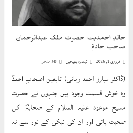
طارق
ھوالشافی
خالدِ احمديت حضرت ملک عبدالرحمان
اسماعیل
صاحب خادمؒ
دیگر
فروری 1, 2026
تبصرہ بھیجیں
مناظر
345
خطبات
(ڈاکٹر مبارز احمد ربانی) تابعین اصحابِ احمدؑ
جمعہ
وہ خوش قسمت وجود ہيں جنہوں نے حضرت
و
عیدین
مسیح موعود عليہ السلام کے صحابہؓ کی
خطابات
صحبت پائی اور ان کی نيکی کے نور سے نہ
تربیتی