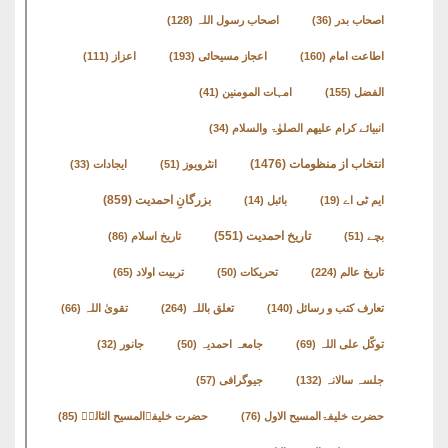
اصحاب بدر
(36)
اصحاب رسول اللہ
(128)
اطاعت امام
(160)
اعجاز مسیحائی
(193)
اعزاز
(111)
الفضل
(155)
امہات المومنین
(41)
انبیائے کرام علیھم الصلوٰۃ والسلام
(34)
انتخاب از منظومات
(1476)
انٹرویوز
(51)
ایجادات
(33)
بزرگانِ احمدیت
(859)
ایم ٹی اے
(19)
بائبل
(14)
تاریخ احمدیت
(551)
بچے
(51)
تاریخ اسلام
(86)
تاریخ عالم
(224)
تحریکات
(50)
تربیت اولاد
(65)
تعارف کتب و رسائل
(140)
تعلق باللہ
(264)
تقویٰ اللہ
(66)
توکّل علی اللہ
(69)
جامعہ احمدیہ
(50)
جانور
(32)
جلسہ سالانہ
(132)
جیوگرافی
(57)
حضرت خلیفۃالمسیح الاول
(76)
حضرت خلیفۃالمسیح الثالثؒ
(85)