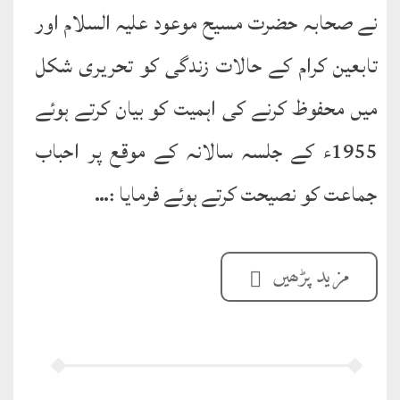
کتب
نے صحابہ حضرت مسیح موعود عليہ السلام اور
سلسلہ
تابعين کرام کے حالات زندگی کو تحريری شکل
ميں محفوظ کرنے کی اہميت کو بيان کرتے ہوئے
1955ء کے جلسہ سالانہ کے موقع پر احباب
جماعت کو نصيحت کرتے ہوئے فرمايا :…
مزید پڑھیں