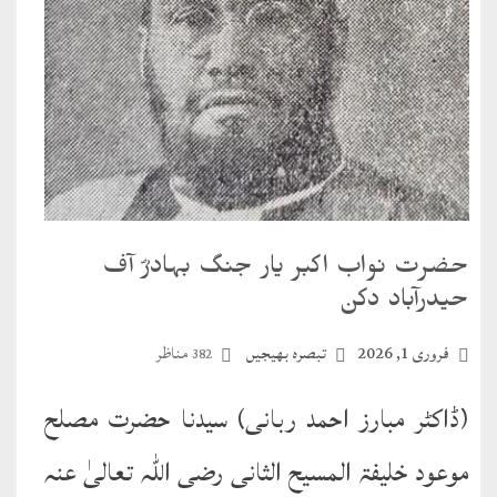
English
Books
دریچۂ
راہنمائی
متفرق
کتب
حضرت نواب اکبر یار جنگ بہادرؓ آف
مِرقاتُ
حیدرآباد دکن
الیقین
فی
فروری 1, 2026
تبصرہ بھیجیں
مناظر
382
حَیاتِ
(ڈاکٹر مبارز احمد ربانی) سيدنا حضرت مصلح
نورالدّین
موعود خليفۃ المسیح الثانی رضی اللہ تعالیٰ عنہ
متفرق