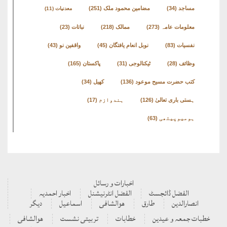
مساجد
(34)
مضامین محمود ملک
(251)
معدنیات
(11)
معلومات عامہ
(273)
ممالک
(218)
نباتات
(23)
نفسیات
(83)
نوبل انعام یافتگان
(45)
واقفین نو
(43)
وظائف
(28)
ٹیکنالوجی
(31)
پاکستان
(165)
کتب حضرت مسیح موعود
(136)
کھیل
(34)
ہستی باری تعالیٰ
(126)
ہندوازم
(17)
ہومیوپیتھی
(63)
اخبارات و رسائل
الفضل ڈائجسٹ
الفضل انٹرنیشنل
اخبار احمدیہ
انصارالدین
طارق
ھوالشافی
اسماعیل
دیگر
خطبات جمعہ و عیدین
خطابات
تربیتی نشست
ھوالشافی