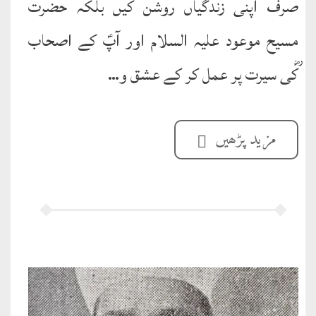
صرف اپنی زندگياں روشن کيں بلکہ حضرت
نشست
مسیح موعود عليہ السلام اور آپؑ کے اصحاب
ھوالشافی
ؓکی سيرت پر عمل کر کے عشق و…
کتب
حضور
انور
مزید پڑھیں
اردو
کتب
تعارف
کتاب
:
’’پردہ‘‘