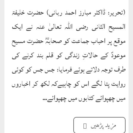
(تحریر: ڈاکٹر مبارز احمد ربانی) حضرت خلیفۃ
المسیح الثانی رضی اللہ تعالیٰ عنہ نے ایک
موقع پر احباب جماعت کو صحابہؓ حضرت مسیح
موعودؑ کے حالاتِ زندگی کو قلم بند کرنے کی
طرف توجہ دلاتے ہوئے فرمایا: جس جس کو کوئی
روایت پتا لگے اس کو چاہیےکہ لکھ کر اخباروں
میں چھپوائے کتابوں میں چھپوائے…
مزید پڑھیں