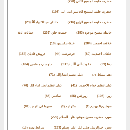
حضرت خلیفۃالمسیح الثانی
(278)
حضرت خلیفۃالمسیح الخامس ایدہ اللہ
(195)
حضرت خلیفۃالمسیح الرابع
(216)
خاندان سیدالانبیاء ﷺ
(29)
خاندان مسیح موعود
(283)
خدمت خلق
(239)
خطابات
(10)
خلافت احمدیہ
(284)
خلفاء راشدین
(16)
خلفائے احمدیت
(80)
خودنوشت
(44)
درویش قادیان
(154)
دعوت الی اللہ
(515)
دعا
(99)
دلچسپ مضامین
(104)
ذیلی تنظیم انصاراللہ
(71)
ذھنی مسائل
(7)
ذیلی تنظیم خدام الاحمدیہ
(41)
ذیلی تنظیم لجنہ اماء اللہ
(76)
ربوہ
(108)
رپورٹس
(55)
سائنس
(88)
سیروا فی الارض
(81)
سوشلزم/کمیونزم
(3)
سکھ ازم
(2)
سیرۃ حضرت مسیح موعود علیہ السلام
(229)
سیرۃ خیرالرسل صلی اللہ علیہ وسلم
(233)
شرائط بیعت
(13)