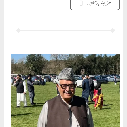
مزید پڑھیں