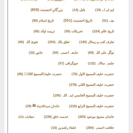
نشست
بزرگانِ احمدیت
(859)
ایم ٹی اے
(19)
بائبل
(14)
ھوالشافی
تاریخ احمدیت
(551)
بچے
(51)
تاریخ اسلام
(86)
تاریخ عالم
(224)
تحریکات
(50)
تربیت اولاد
(65)
کتب
تعارف کتب و رسائل
(140)
تعلق باللہ
(264)
تقویٰ اللہ
(66)
حضور
انور
توکّل علی اللہ
(69)
جامعہ احمدیہ
(50)
جانور
(32)
جلسہ سالانہ
(132)
جیوگرافی
(57)
اردو
حضرت خلیفۃالمسیح الاول
(76)
حضرت خلیفۃالمسیح الثالثؒ
(85)
کتب
حضرت خلیفۃالمسیح الثانی
(278)
تعارف
حضرت خلیفۃالمسیح الخامس ایدہ اللہ
(195)
کتاب
حضرت خلیفۃالمسیح الرابع
(216)
خاندان سیدالانبیاء ﷺ
(29)
:
خاندان مسیح موعود
(283)
خدمت خلق
(239)
خطابات
(10)
’’پردہ‘‘
خلافت احمدیہ
(284)
خلفاء راشدین
(16)