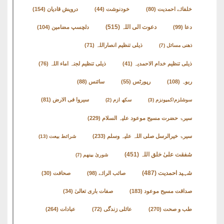
English
خلفائے احمدیت
(80)
خودنوشت
(44)
درویش قادیان
(154)
Books
دعوت الی اللہ
(515)
دعا
(99)
دلچسپ مضامین
(104)
دریچۂ
ذیلی تنظیم انصاراللہ
(71)
ذھنی مسائل
(7)
راہنمائی
ذیلی تنظیم خدام الاحمدیہ
(41)
ذیلی تنظیم لجنہ اماء اللہ
(76)
متفرق
ربوہ
(108)
رپورٹس
(55)
سائنس
(88)
کتب
سیروا فی الارض
(81)
سوشلزم/کمیونزم
(3)
سکھ ازم
(2)
سیرۃ حضرت مسیح موعود علیہ السلام
(229)
مِرقاتُ
الیقین
سیرۃ خیرالرسل صلی اللہ علیہ وسلم
(233)
شرائط بیعت
(13)
فی
شفقت علیٰ خلق اللہ
(451)
شوریٰ بینھم
(7)
حَیاتِ
شہید احمدیت
(487)
صائب الرائے
(98)
صحافت
(30)
نورالدّین
صداقت مسیح موعود
(183)
صفات باری تعالیٰ
(34)
متفرق
طب و صحت
(270)
عائلی زندگی
(72)
عبادات
(264)