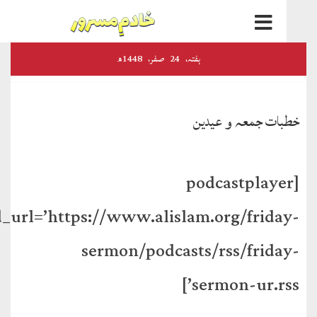
اخبارات
ہفتہ‬‮،
24
صفر‬،
1448ھ
و
رسائل
ات جمعہ و عیدین
الفضل
ڈائجسٹ
[podcastplaye
الفضل
feed_url=’https://www.alislam.org/frida
انٹرنیشنل
sermon/podcasts/rss/frida
اخبار
احمدیہ
sermon-ur.rss
انصارالدین