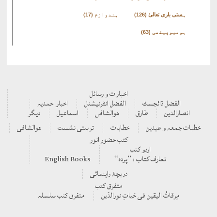
ہستی باری تعالیٰ
(126)
ہندوازم
(17)
ہومیوپیتھی
(63)
اخبارات و رسائل
الفضل ڈائجسٹ
الفضل انٹرنیشنل
اخبار احمدیہ
انصارالدین
طارق
ھوالشافی
اسماعیل
دیگر
بات جمعہ و عیدین
خطابات
تربیتی نشست
ھوالشافی
کتب حضور انور
اردو کتب
تعارف کتاب : ’’پردہ‘‘
English Books
دریچۂ راہنمائی
متفرق کتب
مِرقاتُ الیقین فی حَیاتِ نورالدّین
متفرق کتب سلسلہ