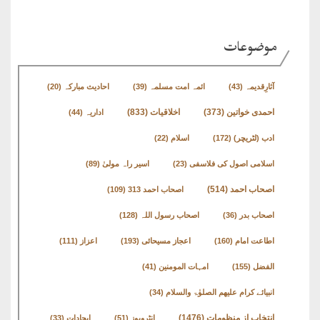
طارق
موضوعات
ھوالشافی
آثارِقدیمہ
(43)
ائمہ امت مسلمہ
(39)
احادیث مبارکہ
(20)
اسماعیل
اخلاقیات
(833)
احمدی خواتین
(373)
اداریہ
(44)
دیگر
ادب (لٹریچر)
(172)
اسلام
(22)
اسلامی اصول کی فلاسفی
(23)
اسیر راہ مولیٰ
(89)
خطبات
اصحاب احمد
(514)
اصحاب احمد 313
(109)
جمعہ
و
اصحاب بدر
(36)
اصحاب رسول اللہ
(128)
عیدین
اطاعت امام
(160)
اعجاز مسیحائی
(193)
اعزاز
(111)
الفضل
(155)
امہات المومنین
(41)
خطابات
انبیائے کرام علیھم الصلوٰۃ والسلام
(34)
تربیتی
انتخاب از منظومات
(1476)
انٹرویوز
(51)
ایجادات
(33)