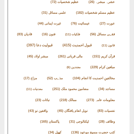
کتب
عشرہ مبشرہ
(26)
عظیم شخصیات
(72)
سلسلہ
عظیم مسلم شخصیات
(182)
علمی مسائل
(31)
عورت
(27)
عیسائیت
(76)
غیرت ایمانی
(44)
فقہی مسائل
(56)
فنون
(16)
قادیان
(83)
فلکیات
(11)
قبول احمدیت
(415)
قبولیت دعا
(397)
قانون
(11)
قرآن کریم
(151)
مالی قربانی
(261)
مبشر اولاد
(45)
مبلغین کرام
(229)
مجددین
(6)
مخالفینِ احمدیت کا انجام
(104)
مذہب
(52)
مزاح
(17)
مساجد
(34)
مضامین محمود ملک
(251)
معدنیات
(11)
معلومات عامہ
(273)
ممالک
(218)
نباتات
(23)
نفسیات
(83)
نوبل انعام یافتگان
(45)
واقفین نو
(43)
وظائف
(28)
ٹیکنالوجی
(31)
پاکستان
(165)
کتب حضرت مسیح موعود
(136)
کھیل
(34)