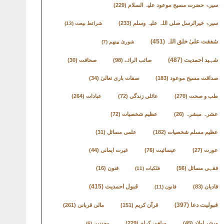
سیرۃ حضرت مسیح موعود علیہ السلام
(229)
سیرۃ خیرالرسل صلی اللہ علیہ وسلم
(233)
شرائط بیعت
(13)
شفقت علیٰ خلق اللہ
(451)
شوریٰ بینھم
(7)
شہید احمدیت
(487)
صائب الرائے
(98)
صحافت
(30)
صداقت مسیح موعود
(183)
صفات باری تعالیٰ
(34)
طب و صحت
(270)
عائلی زندگی
(72)
عبادات
(264)
عشرہ مبشرہ
(26)
عظیم شخصیات
(72)
عظیم مسلم شخصیات
(182)
علمی مسائل
(31)
عورت
(27)
عیسائیت
(76)
غیرت ایمانی
(44)
فقہی مسائل
(56)
فنون
(16)
فلکیات
(11)
قادیان
(83)
قبول احمدیت
(415)
قانون
(11)
قبولیت دعا
(397)
قرآن کریم
(151)
مالی قربانی
(261)
مبشر اولاد
(45)
مبلغین کرام
(229)
مجددین
(6)