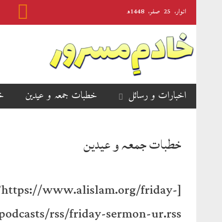
اتوار‬‮،
25
صفر‬،
1448ھ
اخبارات و رسائل
خطبات جمعہ و عیدین
خ
خطبات جمعہ و عیدین
s://www.alislam.org/friday-
odcasts/rss/friday-sermon-ur.rss’]