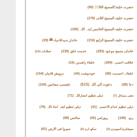
حضرت خلیفۃالمسیح الثالثؒ
(85)
حضرت خلیفۃالمسیح الثانی
(278)
حضرت خلیفۃالمسیح الخامس ایدہ اللہ
(195)
حضرت خلیفۃالمسیح الرابع
(216)
خاندان سیدالانبیاء ﷺ
(29)
خاندان مسیح موعود
(283)
خدمت خلق
(239)
خطابات
(10)
خلافت احمدیہ
(284)
خلفاء راشدین
(16)
خلفائے احمدیت
(80)
خودنوشت
(44)
درویش قادیان
(154)
دعوت الی اللہ
(515)
دعا
(99)
دلچسپ مضامین
(104)
ذیلی تنظیم انصاراللہ
(71)
ذھنی مسائل
(7)
ذیلی تنظیم خدام الاحمدیہ
(41)
ذیلی تنظیم لجنہ اماء اللہ
(76)
ربوہ
(108)
رپورٹس
(55)
سائنس
(88)
سیروا فی الارض
(81)
سوشلزم/کمیونزم
(3)
سکھ ازم
(2)