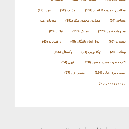
مخالفینِ احمدیت کا انجام
(104)
مذہب
(52)
مزاح
(17)
مساجد
(34)
مضامین محمود ملک
(251)
معدنیات
(11)
معلومات عامہ
(273)
ممالک
(218)
نباتات
(23)
نفسیات
(83)
نوبل انعام یافتگان
(45)
واقفین نو
(43)
وظائف
(28)
ٹیکنالوجی
(31)
پاکستان
(165)
کتب حضرت مسیح موعود
(136)
کھیل
(34)
ہستی باری تعالیٰ
(126)
ہندوازم
(17)
ہومیوپیتھی
(63)