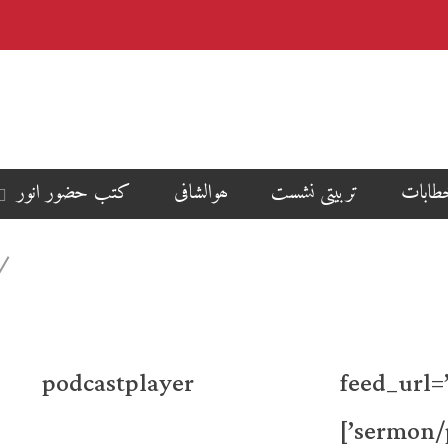
طابات
تربیتی نشست
ھوالشافی
کتب حضور انور
[podcastplayer feed_url=’http
sermon/p