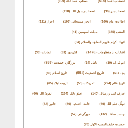
اصحاب احمد
(514)
اصحاب احمد 313
(109)
اصحاب بدر
(36)
اصحاب رسول اللہ
(128)
اطاعت امام
(160)
اعجاز مسیحائی
(193)
اعزاز
(111)
الفضل
(155)
امہات المومنین
(41)
انبیائے کرام علیھم الصلوٰۃ والسلام
(34)
انتخاب از منظومات
(1476)
انٹرویوز
(51)
ایجادات
(33)
بزرگانِ احمدیت
(859)
ایم ٹی اے
(19)
بائبل
(14)
تاریخ احمدیت
(551)
بچے
(51)
تاریخ اسلام
(86)
تاریخ عالم
(224)
تحریکات
(50)
تربیت اولاد
(65)
تعارف کتب و رسائل
(140)
تعلق باللہ
(264)
تقویٰ اللہ
(66)
توکّل علی اللہ
(69)
جامعہ احمدیہ
(50)
جانور
(32)
جلسہ سالانہ
(132)
جیوگرافی
(57)
حضرت خلیفۃالمسیح الاول
(76)