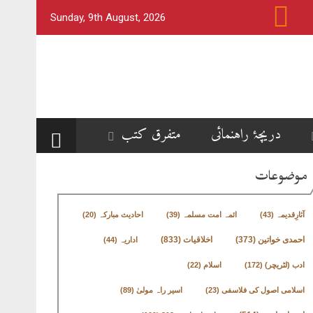
Sunday, 9th August, 2026
دریچۂ راہنمائی
متفرق کتب
موضوعات
آثارِقدیمہ
(43)
ائمہ امت مسلمہ
(39)
احادیث مبارکہ
(20)
اخلاقیات
(833)
احمدی خواتین
(373)
اداریہ
(44)
ادب (لٹریچر)
(172)
اسلام
(22)
اسلامی اصول کی فلاسفی
(23)
اسیر راہ مولیٰ
(89)