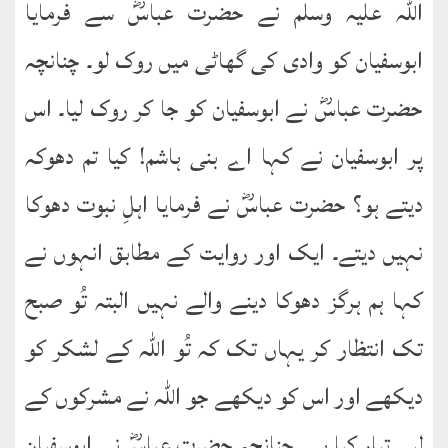
اللہ علیہ وسلم نے حضرت عباسؓ سے فرمایا
ابوسفیان کو وادی کی گھاٹی میں روک لو۔ چنانچہ
حضرت عباسؓ نے ابوسفیان کو جا کر روک لیا۔ اس
پر ابوسفیان نے کہا اے بنی ہاشم! کیا تم دھوکہ
دیتے ہو؟ حضرت عباسؓ نے فرمایا اہلِ نبوت دھوکا
نہیں دیتے۔ ایک اور روایت کے مطابق انہوں نے
کہا ہم ہرگز دھوکا دینے والے نہیں البتہ تُو صبح
تک انتظار کر یہاں تک کہ تُو اللہ کے لشکر کو
دیکھے اور اس کو دیکھے جو اللہ نے مشرکوں کے
لیے تیار کیا ہے۔ چنانچہ حضرت عباسؓ نے ابوسفیان