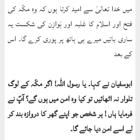
میں خدا تعالیٰ سے امید کرتا ہوں کہ وہ مکّہ کی
فتح اور اسلام کا غلبہ اور ہَوازِن کی شکست یہ
ساری باتیں میرے ہی ہاتھ پر پوری کرے گا۔ اس
کے بعد
ابوسفیان نے کہا۔ یا رسول اللہ! اگر مکّہ کے لوگ
تلوار نہ اٹھائیں تو کیا وہ امن میں ہوں گے؟ آپؐ نے
فرمایا ہاں ! ہر شخص جو اپنے گھر کا دروازہ بند کر
لے اسے امن دیا جائے گا۔