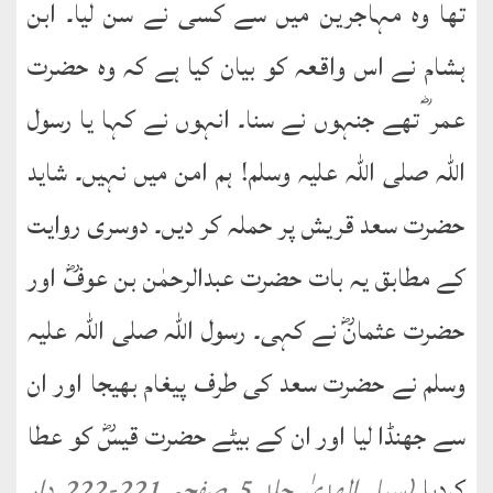
تھا وہ مہاجرین میں سے کسی نے سن لیا۔ ابن
ہشام نے اس واقعہ کو بیان کیا ہے کہ وہ حضرت
عمر ؓتھے جنہوں نے سنا۔ انہوں نے کہا یا رسول
اللہ صلی اللہ علیہ وسلم! ہم امن میں نہیں۔ شاید
حضرت سعد قریش پر حملہ کر دیں۔ دوسری روایت
کے مطابق یہ بات حضرت عبدالرحمٰن بن عوفؓ اور
حضرت عثمانؓ نے کہی۔ رسول اللہ صلی اللہ علیہ
وسلم نے حضرت سعد کی طرف پیغام بھیجا اور ان
سے جھنڈا لیا اور ان کے بیٹے حضرت قیسؓ کو عطا
کردیا۔
(سبل الھدیٰ جلد 5 صفحہ 221-222 دار