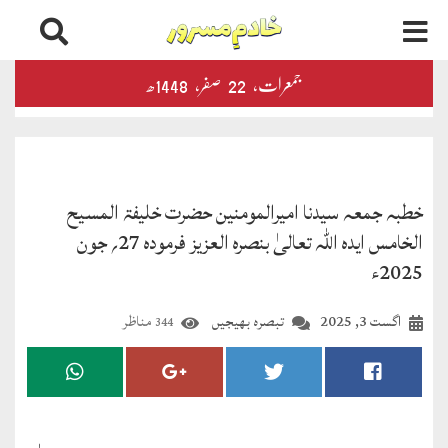
جمعرات‬‮،
22
صفر‬،
1448ھ
اخبارات
و
رسائل
الفضل
خطبہ جمعہ سیدنا امیرالمومنین حضرت خلیفۃ المسیح
ڈائجسٹ
الخامس ایدہ اللہ تعالیٰ بنصرہ العزیز فرمودہ 27؍ جون
2025ء
الفضل
انٹرنیشنل
اگست 3, 2025
تبصرہ بھیجیں
مناظر
344
اخبار
احمدیہ
انصارالدین