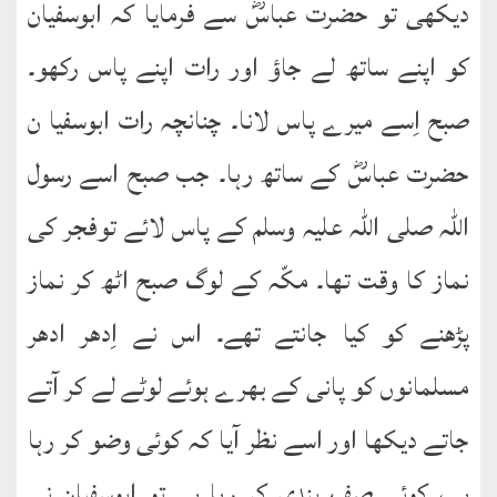
دیکھی تو حضرت عباسؓ سے فرمایا کہ ابوسفیان
کو اپنے ساتھ لے جاؤ اور رات اپنے پاس رکھو۔
صبح اِسے میرے پاس لانا۔ چنانچہ رات ابوسفیا ن
حضرت عباسؓ کے ساتھ رہا۔ جب صبح اسے رسول
اللہ صلی اللہ علیہ وسلم کے پاس لائے توفجر کی
نماز کا وقت تھا۔ مکّہ کے لوگ صبح اٹھ کر نماز
پڑھنے کو کیا جانتے تھے۔ اس نے اِدھر ادھر
مسلمانوں کو پانی کے بھرے ہوئے لوٹے لے کر آتے
جاتے دیکھا اور اسے نظر آیا کہ کوئی وضو کر رہا
ہے، کوئی صف بندی کر رہا ہے تو ابوسفیان نے