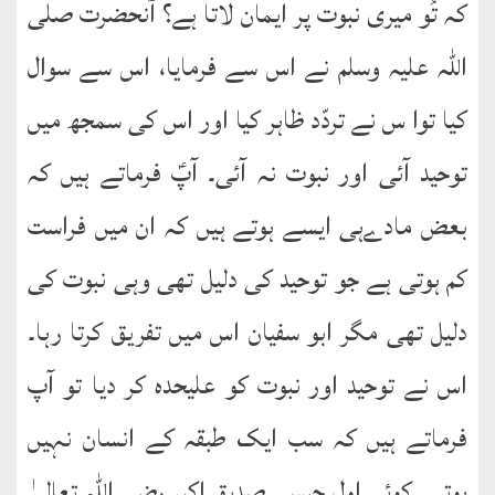
کہ تُو میری نبوت پر ایمان لاتا ہے؟ آنحضرت صلی
اللہ علیہ وسلم نے اس سے فرمایا، اس سے سوال
کیا توا س نے تردّد ظاہر کیا اور اس کی سمجھ میں
توحید آئی اور نبوت نہ آئی۔ آپؑ فرماتے ہیں کہ
بعض مادےہی ایسے ہوتے ہیں کہ ان میں فراست
کم ہوتی ہے جو توحید کی دلیل تھی وہی نبوت کی
دلیل تھی مگر ابو سفیان اس میں تفریق کرتا رہا۔
اس نے توحید اور نبوت کو علیحدہ کر دیا تو آپ
فرماتے ہیں کہ سب ایک طبقہ کے انسان نہیں
ہوتے۔ کوئی اول جیسے صدیق اکبر رضی اللہ تعالیٰ