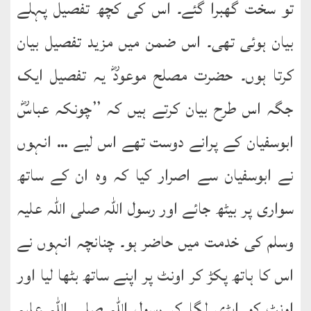
کتب
تو سخت گھبرا گئے۔ اس کی کچھ تفصیل پہلے
سلسلہ
بیان ہوئی تھی۔ اس ضمن میں مزید تفصیل بیان
کرتا ہوں۔ حضرت مصلح موعودؓ یہ تفصیل ایک
جگہ اس طرح بیان کرتے ہیں کہ ’’چونکہ عباسؓ
ابوسفیان کے پرانے دوست تھے اس لیے … انہوں
نے ابوسفیان سے اصرار کیا کہ وہ ان کے ساتھ
سواری پر بیٹھ جائے اور رسول اللہ صلی اللہ علیہ
وسلم کی خدمت میں حاضر ہو۔ چنانچہ انہوں نے
اس کا ہاتھ پکڑ کر اونٹ پر اپنے ساتھ بٹھا لیا اور
اونٹ کو ایڑی لگا کر رسول اللہ صلی اللہ علیہ