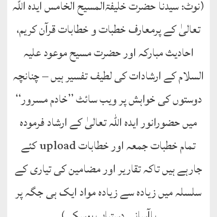
(نوٹ: سیدنا حضرت خلیفۃالمسیح الخامس ایدہ اللہ
طارق
تعالیٰ کے پرمعارف خطبات و خطابات قرآن کریم،
ھوالشافی
احادیث مبارکہ اور حضرت مسیح موعود علیہ
اسماعیل
السلام کے ارشادات کی لطیف تفسیر ہیں – چنانچہ
دیگر
دوستوں کی خواہش پر ویب سائٹ ’’خادم مسرور‘‘
میں حضورانور ایدہ اللہ تعالیٰ کے ارشاد فرمودہ
خطبات
جمعہ
تمام خطبات جمعہ اور خطابات upload کئے
و
عیدین
جارہے ہیں تاکہ تقاریر اور مضامین کی تیاری کے
خطابات
سلسلہ میں زیادہ سے زیادہ مواد ایک ہی جگہ پر
باآسانی دستیاب ہوسکے)
تربیتی