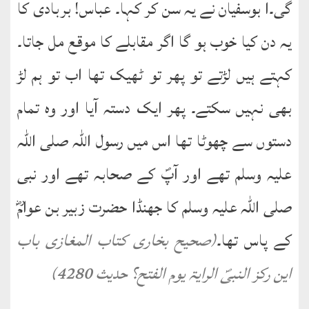
گی۔ا بوسفیان نے یہ سن کر کہا۔ عباس! بربادی کا
یہ دن کیا خوب ہو گا اگر مقابلے کا موقع مل جاتا۔
کہتے ہیں لڑتے تو پھر تو ٹھیک تھا اب تو ہم لڑ
بھی نہیں سکتے۔ پھر ایک دستہ آیا اور وہ تمام
دستوں سے چھوٹا تھا اس میں رسول اللہ صلی اللہ
علیہ وسلم تھے اور آپؐ کے صحابہ تھے اور نبی
صلی اللہ علیہ وسلم کا جھنڈا حضرت زبیر بن عوامؓ
کے پاس تھا۔
(صحیح بخاری کتاب المغازی باب
این رکز النبیؐ الرایۃ یوم الفتح؟ حدیث 4280)