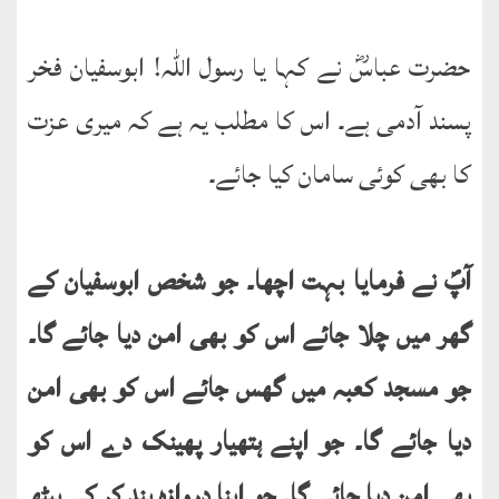
حضرت عباسؓ نے کہا یا رسول اللہ! ابوسفیان فخر
پسند آدمی ہے۔ اس کا مطلب یہ ہے کہ میری عزت
کا بھی کوئی سامان کیا جائے۔
آپؐ نے فرمایا بہت اچھا۔ جو شخص ابوسفیان کے
گھر میں چلا جائے اس کو بھی امن دیا جائے گا۔
جو مسجد کعبہ میں گھس جائے اس کو بھی امن
دیا جائے گا۔ جو اپنے ہتھیار پھینک دے اس کو
بھی امن دیا جائے گا۔ جو اپنا دروازہ بند کر کے بیٹھ