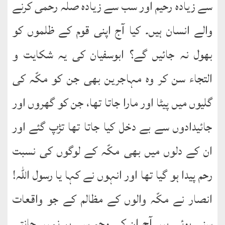
سے زیادہ رحیم اور سب سے زیادہ صلہ رحمی کرنے
والے انسان ہیں۔ کیا آج اپنی قوم کے ظلموں کو
بھول نہ جائیں گے؟ ابوسفیان کی یہ شکایت و
التجاء سن کر وہ مہاجرین بھی جن کو مکّہ کی
گلیوں میں پیٹا اور مارا جاتا تھا، جن کو گھروں اور
جائیدادوں سے بے دخل کیا جاتا تھا تڑپ گئے اور
ان کے دلوں میں بھی مکّہ کے لوگوں کی نسبت
رحم پیدا ہو گیا تھا اور انہوں نے کہا یا رسول اللہ!
انصار نے مکّہ والوں کے مظالم کے جو واقعات
سنے ہوئے ہیں آج ان کی وجہ سے ہم نہیں جانتے