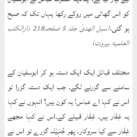
کو اس گھاٹی میں روکے رکھا یہاں تک کہ صبح
ہو گئی۔
(سبل الھدیٰ جلد 5 صفحہ218 دارالکتب
العلمیۃ بیروت)
مختلف قبائل ایک ایک دستہ ہو کر ابوسفیان کے
سامنے سے گزرنے لگے۔ جب ایک دستہ گزرا تو
اس نے کہا اے عباس! یہ کون ہیں؟ انہوں نے کہا
یہ غِفَار ہیں۔ غِفَار قبیلے کے۔اس نے کہا مجھے
غِفَار سے کیا سروکار۔ پھر جُہَیْنَہ گزرے تو اس نے