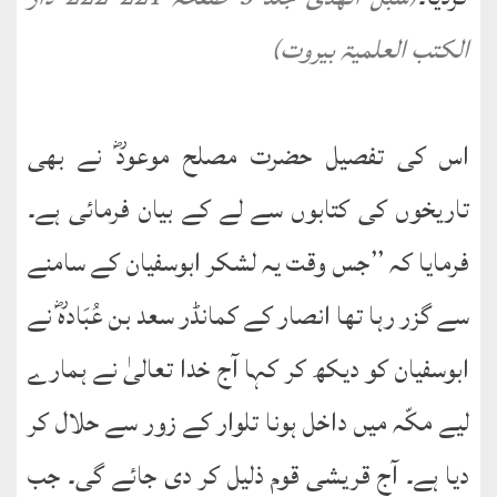
الکتب العلمیۃ بیروت)
اس کی تفصیل حضرت مصلح موعودؓ نے بھی
تاریخوں کی کتابوں سے لے کے بیان فرمائی ہے۔
فرمایا کہ ’’جس وقت یہ لشکر ابوسفیان کے سامنے
سے گزر رہا تھا انصار کے کمانڈر سعد بن عُبَادہؓ نے
ابوسفیان کو دیکھ کر کہا آج خدا تعالیٰ نے ہمارے
لیے مکّہ میں داخل ہونا تلوار کے زور سے حلال کر
دیا ہے۔ آج قریشی قوم ذلیل کر دی جائے گی۔ جب