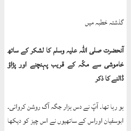
English
Books
گذشتہ خطبہ میں
دریچۂ
راہنمائی
آنحضرت صلی اللہ علیہ وسلم کا لشکر کے ساتھ
متفرق
کتب
خاموشی سے مکّہ کے قریب پہنچنے اور پڑاؤ
مِرقاتُ
ڈالنے کا ذکر
الیقین
فی
حَیاتِ
ہو رہا تھا۔ آپؐ نے دس ہزار جگہ آگ روشن کروائی۔
نورالدّین
ابوسفیان اوراس کے ساتھیوں نے اس چیز کو دیکھا
متفرق