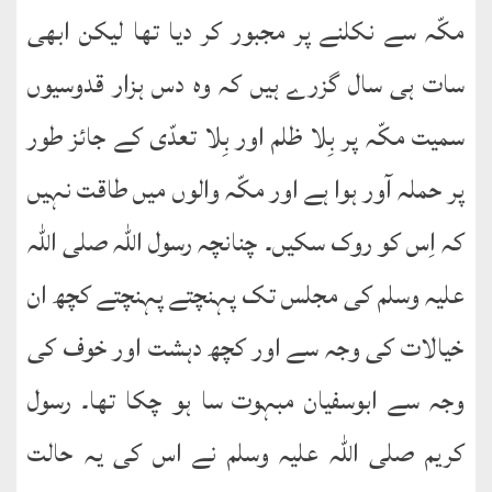
مکّہ سے نکلنے پر مجبور کر دیا تھا لیکن ابھی
سات ہی سال گزرے ہیں کہ وہ دس ہزار قدوسیوں
سمیت مکّہ پر بِلا ظلم اور بِلا تعدّی کے جائز طور
پر حملہ آور ہوا ہے اور مکّہ والوں میں طاقت نہیں
کہ اِس کو روک سکیں۔ چنانچہ رسول اللہ صلی اللہ
علیہ وسلم کی مجلس تک پہنچتے پہنچتے کچھ ان
خیالات کی وجہ سے اور کچھ دہشت اور خوف کی
وجہ سے ابوسفیان مبہوت سا ہو چکا تھا۔ رسول
کریم صلی اللہ علیہ وسلم نے اس کی یہ حالت