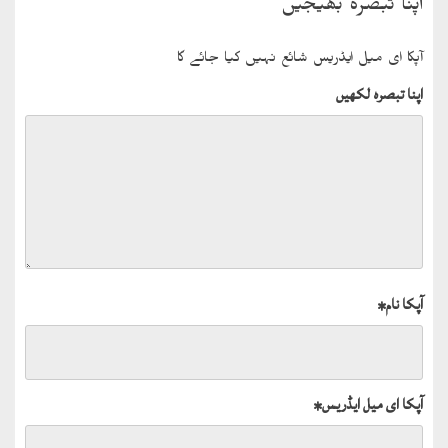
اپنا تبصرہ بھیجیں
آپکا ای میل ایڈریس شائع نہیں کیا جائے گا
اپنا تبصرہ لکھیں
آپکا نام
*
آپکا ای میل ایڈریس
*