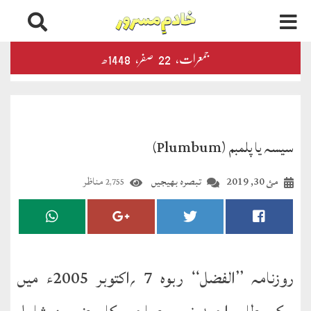
جمعرات‬‮،
22
صفر‬،
1448ھ
اخبارات
و
رسائل
الفضل
سیسہ یا پلمبم (Plumbum)
ڈائجسٹ
مئ 30, 2019
تبصرہ بھیجیں
مناظر
2,755
الفضل
انٹرنیشنل
اخبار
احمدیہ
روزنامہ ’’الفضل‘‘ ربوہ 7 ؍اکتوبر 2005ء میں
انصارالدین