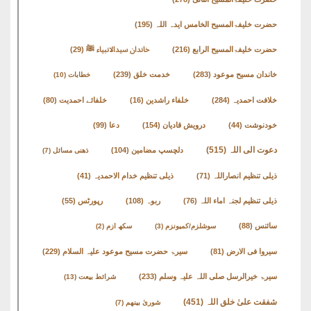
حضرت خلیفۃالمسیح الخامس ایدہ اللہ
(195)
حضرت خلیفۃالمسیح الرابع
(216)
خاندان سیدالانبیاء ﷺ
(29)
خاندان مسیح موعود
(283)
خدمت خلق
(239)
خطابات
(10)
خلافت احمدیہ
(284)
خلفاء راشدین
(16)
خلفائے احمدیت
(80)
خودنوشت
(44)
درویش قادیان
(154)
دعا
(99)
دعوت الی اللہ
(515)
دلچسپ مضامین
(104)
ذھنی مسائل
(7)
ذیلی تنظیم انصاراللہ
(71)
ذیلی تنظیم خدام الاحمدیہ
(41)
ذیلی تنظیم لجنہ اماء اللہ
(76)
ربوہ
(108)
رپورٹس
(55)
سائنس
(88)
سوشلزم/کمیونزم
(3)
سکھ ازم
(2)
سیروا فی الارض
(81)
سیرۃ حضرت مسیح موعود علیہ السلام
(229)
سیرۃ خیرالرسل صلی اللہ علیہ وسلم
(233)
شرائط بیعت
(13)
شفقت علیٰ خلق اللہ
(451)
شوریٰ بینھم
(7)