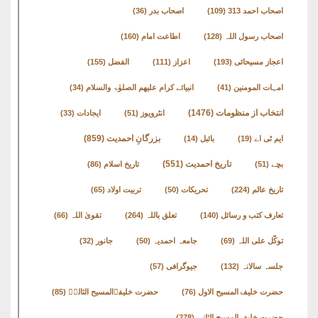
اصحاب احمد 313
(109)
اصحاب بدر
(36)
اصحاب رسول اللہ
(128)
اطاعت امام
(160)
اعجاز مسیحائی
(193)
اعزاز
(111)
الفضل
(155)
امہات المومنین
(41)
انبیائے کرام علیھم الصلوٰۃ والسلام
(34)
انتخاب از منظومات
(1476)
انٹرویوز
(51)
ایجادات
(33)
بزرگانِ احمدیت
(859)
ایم ٹی اے
(19)
بائبل
(14)
تاریخ احمدیت
(551)
بچے
(51)
تاریخ اسلام
(86)
تاریخ عالم
(224)
تحریکات
(50)
تربیت اولاد
(65)
تعارف کتب و رسائل
(140)
تعلق باللہ
(264)
تقویٰ اللہ
(66)
توکّل علی اللہ
(69)
جامعہ احمدیہ
(50)
جانور
(32)
جلسہ سالانہ
(132)
جیوگرافی
(57)
حضرت خلیفۃالمسیح الاول
(76)
حضرت خلیفۃالمسیح الثالثؒ
(85)
حضرت خلیفۃالمسیح الثانی
(278)