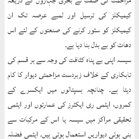
مزاحمت کی صفت نے بحری جہازوں کے ذریعہ
کیمیکلز کی ترسیل اور لمبے عرصہ تک ان
کیمیکلز کو سٹور کرنے کی صنعتوں کے لئے اس
دھات کو بے بدل بنا دیا ہے۔
سیسہ اپنی بے پناہ کثافت کی وجہ سے ہر قسم کی
تابکاری کے خلاف زبردست مزاحمتی دیوار کا کام
دیتا ہے۔ چنانچہ ہسپتالوں میں ایکسرے کے
کمروں، ایٹمی ری ایکٹرز کی عمارتوں اور ایٹمی
تحقیقی مراکز میں سیسہ یا اس کے مرکبات سے
بنی ہوئی دیواریں استعمال ہوتی ہیں۔ ایٹمی فضلہ