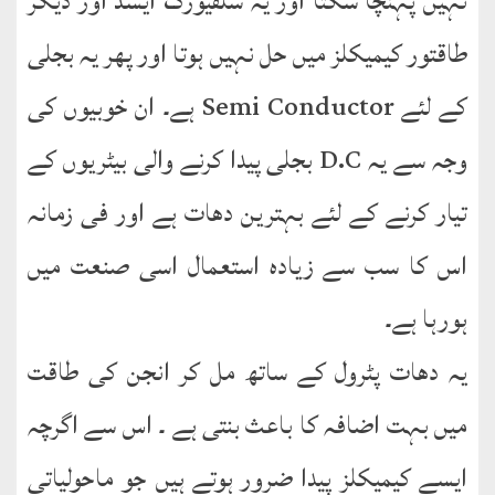
نہیں پہنچا سکتا اور یہ سلفیورک ایسڈ اور دیگر
کتب
سلسلہ
طاقتور کیمیکلز میں حل نہیں ہوتا اور پھر یہ بجلی
کے لئے Semi Conductor ہے۔ ان خوبیوں کی
وجہ سے یہ D.C بجلی پیدا کرنے والی بیٹریوں کے
تیار کرنے کے لئے بہترین دھات ہے اور فی زمانہ
اس کا سب سے زیادہ استعمال اسی صنعت میں
ہورہا ہے۔
یہ دھات پٹرول کے ساتھ مل کر انجن کی طاقت
میں بہت اضافہ کا باعث بنتی ہے ۔ اس سے اگرچہ
ایسے کیمیکلز پیدا ضرور ہوتے ہیں جو ماحولیاتی