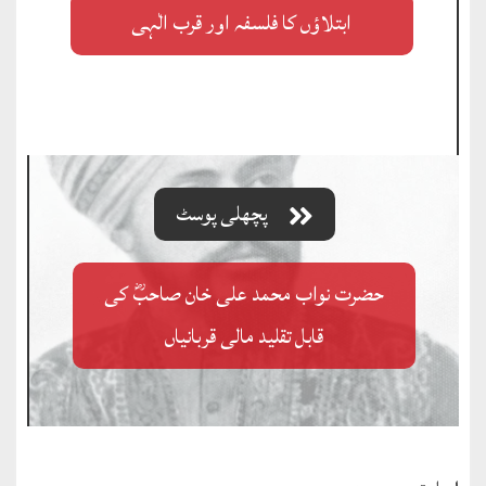
ابتلاؤں کا فلسفہ اور قرب الٰہی
پچھلی پوسٹ
حضرت نواب محمد علی خان صاحبؓ کی
قابل تقلید مالی قربانیاں