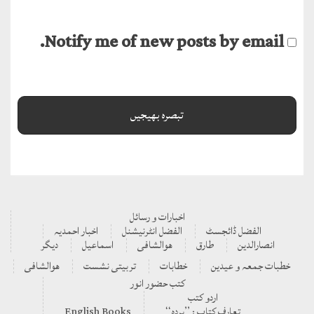
Notify me of new posts by email.
اخبارات و رسائل
الفضل ڈائجسٹ
الفضل انٹرنیشنل
اخبار احمدیہ
انصارالدین
طارق
ھوالشافی
اسماعیل
دیگر
خطبات جمعہ و عیدین
خطابات
تربیتی نشست
ھوالشافی
کتب حضور انور
اردو کتب
تعارف کتاب : ’’پردہ‘‘
English Books