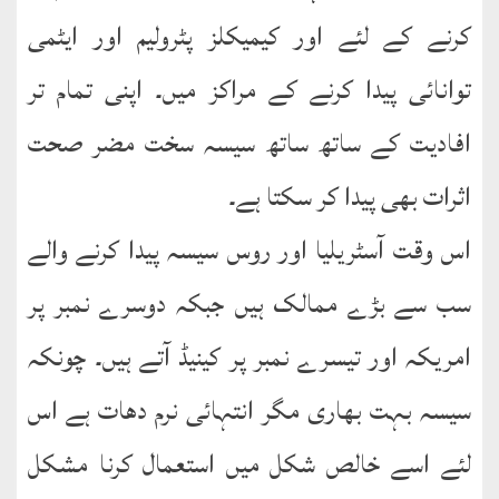
نشست
کرنے کے لئے اور کیمیکلز پٹرولیم اور ایٹمی
ھوالشافی
توانائی پیدا کرنے کے مراکز میں۔ اپنی تمام تر
افادیت کے ساتھ ساتھ سیسہ سخت مضر صحت
کتب
حضور
اثرات بھی پیدا کر سکتا ہے۔
انور
اس وقت آسٹریلیا اور روس سیسہ پیدا کرنے والے
اردو
کتب
سب سے بڑے ممالک ہیں جبکہ دوسرے نمبر پر
امریکہ اور تیسرے نمبر پر کینیڈ آتے ہیں۔ چونکہ
تعارف
کتاب
سیسہ بہت بھاری مگر انتہائی نرم دھات ہے اس
:
’’پردہ‘‘
لئے اسے خالص شکل میں استعمال کرنا مشکل