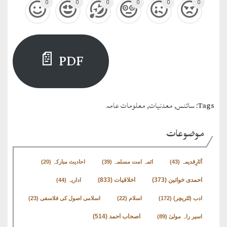
0
0
0
0
0
0
PDF 📄
Tags:
سائنس
,
معدنیات
,
معلومات عامہ
موضوعات
آثارِقدیمہ
(43)
ائمہ امت مسلمہ
(39)
احادیث مبارکہ
(20)
اخلاقیات
(833)
احمدی خواتین
(373)
اداریہ
(44)
ادب (لٹریچر)
(172)
اسلام
(22)
اسلامی اصول کی فلاسفی
(23)
اصحاب احمد
(514)
اسیر راہ مولیٰ
(89)