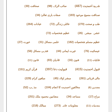
شہید احمدیت
(487)
صائب الرائے
(98)
صحافت
(30)
صداقت مسیح موعود
(183)
صفات باری تعالیٰ
(34)
طب و صحت
(270)
عائلی زندگی
(72)
عبادات
(264)
عشرہ مبشرہ
(26)
عظیم شخصیات
(72)
عظیم مسلم شخصیات
(182)
علمی مسائل
(31)
عورت
(27)
عیسائیت
(76)
غیرت ایمانی
(44)
فقہی مسائل
(56)
فنون
(16)
قادیان
(83)
فلکیات
(11)
قانون
(11)
قبول احمدیت
(415)
قبولیت دعا
(397)
قرآن کریم
(151)
مالی قربانی
(261)
مبشر اولاد
(45)
مبلغین کرام
(229)
مخالفینِ احمدیت کا انجام
(104)
مذہب
(52)
مجددین
(6)
مزاح
(17)
مساجد
(34)
مضامین محمود ملک
(251)
معلومات عامہ
(273)
ممالک
(218)
معدنیات
(11)