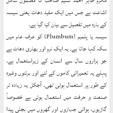
مکرم طاہر احمد نسیم صاحب کا مضمون شامل
اشاعت ہے جس میں ایک مفید دھات یعنی سیسہ
طارق
کے بارہ میں تفصیل سے بیان کیا گیا ہے۔
ھوالشافی
سیسہ یا پلمبم (Plumbum) کو عرف عام میں
اسماعیل
سکہ کہا جاتا ہے۔ یہ ایک نرم اور بھاری دھات ہے
دیگر
جو ہزاروں سال سے انسان کے زیراستعمال ہے۔
خطبات
جمعہ
پہلے یہ تعمیراتی کاموں کے لئے اور برتنوں وغیرہ
و
کے طور پر استعمال ہوتی تھی۔ آجکل یہ زیادہ تر
عیدین
صنعت و حرفت میں استعمال ہوتی ہے خصوصاً
خطابات
گاڑیوں، ہوائی جہازوں اور گھروں میں بجلی پیدا
تربیتی