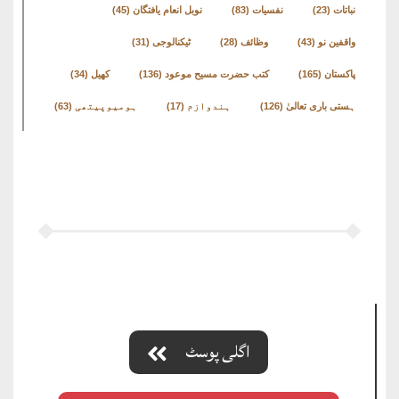
نباتات
(23)
نفسیات
(83)
نوبل انعام یافتگان
(45)
واقفین نو
(43)
وظائف
(28)
ٹیکنالوجی
(31)
پاکستان
(165)
کتب حضرت مسیح موعود
(136)
کھیل
(34)
ہستی باری تعالیٰ
(126)
ہندوازم
(17)
ہومیوپیتھی
(63)
اگلی پوسٹ