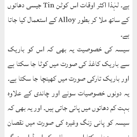
English
ہے۔ لہٰذا اکثر اوقات اس کوٹن Tin جیسی دھاتوں
Books
کے ساتھ ملا کر بطور Alloy کے استعمال کیا جاتا
دریچۂ
ہے۔
راہنمائی
سیسہ کی خصوصیت یہ بھی کہ اس کو باریک
متفرق
کتب
سے باریک کاغذ کی صورت میں کوٹا جا سکتا ہے
اور باریک تارکی صورت میں کھینچا جا سکتا ہے۔
مِرقاتُ
الیقین
یہ دونوں خصوصیات سونے اور چاندی کے علاوہ
فی
حَیاتِ
بہت کم دھاتوں میں پائی جاتی ہیں۔ اور یہ بھی کہ
نورالدّین
سیسہ کو پانی زنگ وغیرہ کی صورت میں نقصان
متفرق