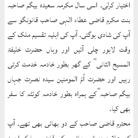
English
اختیار کرلی۔ اسی سال مکرمہ سعیدہ بیگم صاحبہ
Books
بنت مکرم قاضی عطاء الٰہی صاحب قانونگو سے
دریچۂ
آپ کی شادی ہوگئی۔ آپ کی اہلیہ تقسیم ملک کے
راہنمائی
وقت لاہور چلی آئیں اور وہاں حضرت خلیفۃ
متفرق
کتب
المسیح الثانی ؓ کے گھر بطور خادمہ خدمت کرتی
رہیں اور حضرت اُمّ المومنین سیدہ نصرت جہاں
مِرقاتُ
الیقین
بیگم صاحبہ ؓکے ہمراہ بطور خادمہ کوئٹہ کا سفر
فی
حَیاتِ
بھی کیا۔
نورالدّین
محترم قاضی صاحب کے دو بھائی بھی تھے۔ آپ
متفرق