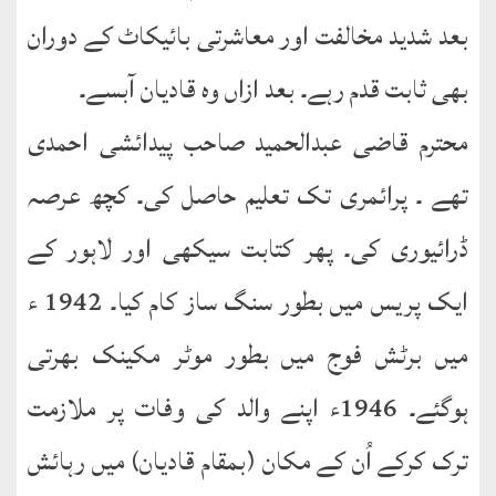
نشست
بعد شدید مخالفت اور معاشرتی بائیکاٹ کے دوران
ھوالشافی
بھی ثابت قدم رہے۔ بعد ازاں وہ قادیان آبسے۔
محترم قاضی عبدالحمید صاحب پیدائشی احمدی
کتب
حضور
تھے ۔ پرائمری تک تعلیم حاصل کی۔ کچھ عرصہ
انور
ڈرائیوری کی۔ پھر کتابت سیکھی اور لاہور کے
اردو
کتب
ایک پریس میں بطور سنگ ساز کام کیا۔ 1942 ء
میں برٹش فوج میں بطور موٹر مکینک بھرتی
تعارف
کتاب
ہوگئے۔ 1946ء اپنے والد کی وفات پر ملازمت
:
’’پردہ‘‘
ترک کرکے اُن کے مکان (بمقام قادیان) میں رہائش