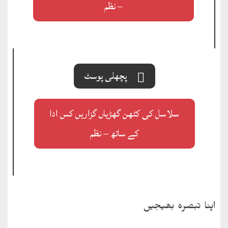
– نظم
پچھلی پوسٹ
سلاسل کی کٹھن گھڑیاں گزاریں کس ادا
کے ساتھ – نظم
اپنا تبصرہ بھیجیں