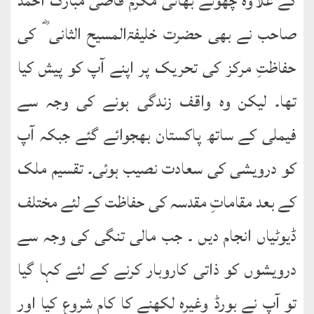
کے علاوہ چھوٹے بھائی مکرم قاضی مبارک احمد
کتب
سلسلہ
صاحب نے بھی حضرت خلیفۃالمسیح الثانی ؓ کی
حفاظتِ مرکز کی تحریک پر اپنے آپ کو پیش کیا
تھا۔ لیکن وہ واقف زندگی ہونے کی وجہ سے
فیملی کے ساتھ پاکستان بھجوائے گئے جبکہ آپ
کو درویشی کی سعادت نصیب ہوئی۔ تقسیم ملک
کے بعد مقاماتِ مقدسہ کی حفاظت کے لئے مختلف
ڈیوٹیاں انجام دیں ۔ جب مالی تنگی کی وجہ سے
درویشوں کو ذاتی کاروبار کرنے کے لئے کہا گیا
تو آپ نے بورڈ وغیرہ لکھنے کا کام شروع کیا اور