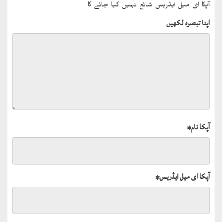
آپکا ای میل ایڈریس شائع نہیں کیا جائے گا
اپنا تبصرہ لکھیں
آپکا نام
*
آپکا ای میل ایڈریس
*