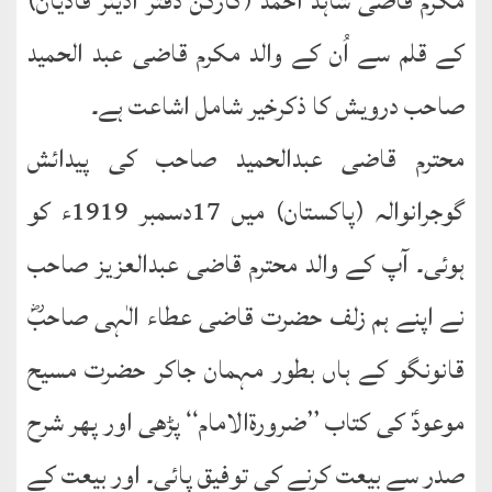
مکرم قاضی شاہد احمد (کارکن دفتر آڈیٹر قادیان)
کے قلم سے اُن کے والد مکرم قاضی عبد الحمید
طارق
صاحب درویش کا ذکرخیر شامل اشاعت ہے۔
ھوالشافی
محترم قاضی عبدالحمید صاحب کی پیدائش
اسماعیل
گوجرانوالہ (پاکستان) میں 17دسمبر 1919ء کو
دیگر
ہوئی۔ آپ کے والد محترم قاضی عبدالعزیز صاحب
خطبات
جمعہ
نے اپنے ہم زلف حضرت قاضی عطاء الٰہی صاحبؓ
و
قانونگو کے ہاں بطور مہمان جاکر حضرت مسیح
عیدین
موعودؑ کی کتاب ’’ضرورۃالامام‘‘ پڑھی اور پھر شرح
خطابات
صدر سے بیعت کرنے کی توفیق پائی۔ اور بیعت کے
تربیتی