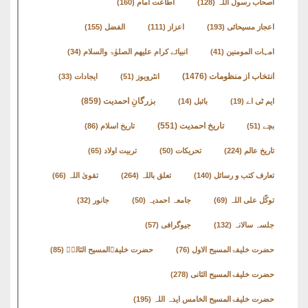
اصحاب رسول اللہ
(128)
اطاعت امام
(160)
اعجاز مسیحائی
(193)
اعزاز
(111)
الفضل
(155)
امہات المومنین
(41)
انبیائے کرام علیھم الصلوٰۃ والسلام
(34)
انتخاب از منظومات
(1476)
انٹرویوز
(51)
ایجادات
(33)
بزرگانِ احمدیت
(859)
ایم ٹی اے
(19)
بائبل
(14)
تاریخ احمدیت
(551)
بچے
(51)
تاریخ اسلام
(86)
تاریخ عالم
(224)
تحریکات
(50)
تربیت اولاد
(65)
تعارف کتب و رسائل
(140)
تعلق باللہ
(264)
تقویٰ اللہ
(66)
توکّل علی اللہ
(69)
جامعہ احمدیہ
(50)
جانور
(32)
جلسہ سالانہ
(132)
جیوگرافی
(57)
حضرت خلیفۃالمسیح الاول
(76)
حضرت خلیفۃالمسیح الثالثؒ
(85)
حضرت خلیفۃالمسیح الثانی
(278)
حضرت خلیفۃالمسیح الخامس ایدہ اللہ
(195)