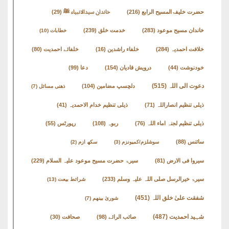
حضرت خلیفۃالمسیح الرابع
(216)
خاندان سیدالانبیاء ﷺ
(29)
خاندان مسیح موعود
(283)
خدمت خلق
(239)
خطابات
(10)
خلافت احمدیہ
(284)
خلفاء راشدین
(16)
خلفائے احمدیت
(80)
خودنوشت
(44)
درویش قادیان
(154)
دعا
(99)
دعوت الی اللہ
(515)
دلچسپ مضامین
(104)
ذھنی مسائل
(7)
ذیلی تنظیم انصاراللہ
(71)
ذیلی تنظیم خدام الاحمدیہ
(41)
ذیلی تنظیم لجنہ اماء اللہ
(76)
ربوہ
(108)
رپورٹس
(55)
سائنس
(88)
سوشلزم/کمیونزم
(3)
سکھ ازم
(2)
سیروا فی الارض
(81)
سیرۃ حضرت مسیح موعود علیہ السلام
(229)
سیرۃ خیرالرسل صلی اللہ علیہ وسلم
(233)
شرائط بیعت
(13)
شفقت علیٰ خلق اللہ
(451)
شوریٰ بینھم
(7)
شہید احمدیت
(487)
صائب الرائے
(98)
صحافت
(30)