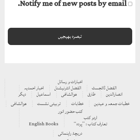
Notify me of new posts by email.
اخبارات و رسائل
الفضل ڈائجسٹ
الفضل انٹرنیشنل
اخبار احمدیہ
انصارالدین
طارق
ھوالشافی
اسماعیل
دیگر
خطبات جمعہ و عیدین
خطابات
تربیتی نشست
ھوالشافی
کتب حضور انور
اردو کتب
تعارف کتاب : ’’پردہ‘‘
English Books
دریچۂ راہنمائی