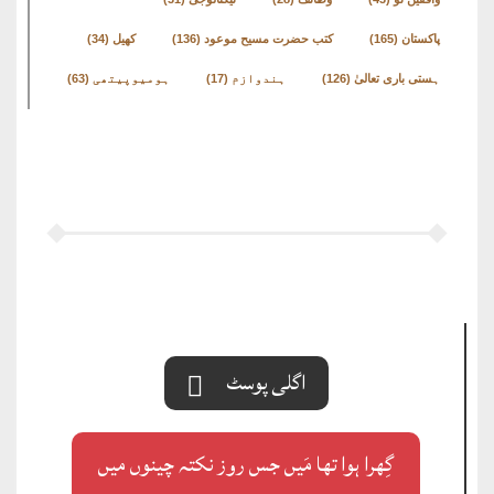
پاکستان
(165)
کتب حضرت مسیح موعود
(136)
کھیل
(34)
ہستی باری تعالیٰ
(126)
ہندوازم
(17)
ہومیوپیتھی
(63)
اگلی پوسٹ
گِھرا ہوا تھا مَیں جس روز نکتہ چینوں میں