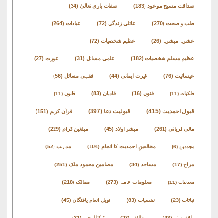
صداقت مسیح موعود
(183)
صفات باری تعالیٰ
(34)
طب و صحت
(270)
عائلی زندگی
(72)
عبادات
(264)
عشرہ مبشرہ
(26)
عظیم شخصیات
(72)
عظیم مسلم شخصیات
(182)
علمی مسائل
(31)
عورت
(27)
عیسائیت
(76)
غیرت ایمانی
(44)
فقہی مسائل
(56)
فنون
(16)
قادیان
(83)
فلکیات
(11)
قانون
(11)
قبول احمدیت
(415)
قبولیت دعا
(397)
قرآن کریم
(151)
مالی قربانی
(261)
مبشر اولاد
(45)
مبلغین کرام
(229)
مخالفینِ احمدیت کا انجام
(104)
مذہب
(52)
مجددین
(6)
مزاح
(17)
مساجد
(34)
مضامین محمود ملک
(251)
معلومات عامہ
(273)
ممالک
(218)
معدنیات
(11)
نباتات
(23)
نفسیات
(83)
نوبل انعام یافتگان
(45)
واقفین نو
(43)
وظائف
(28)
ٹیکنالوجی
(31)