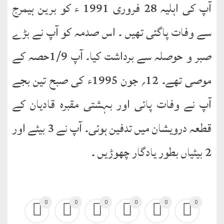
آپ کی اہلیہ 28 فروری 1991 ء کو برین ہیمرج
سے وفات پاگئی تھیں ۔ اس صدمہ کو آپ نے بڑے
صبر و حوصلہ سے برداشت کیا۔ آپ 1/9حصہ کے
موصی تھے۔ 12؍ جون 1995ء کی صبح تین بجے
آپ نے وفات پائی اور بہشتی مقبرہ قادیان کے
قطعہ درویشان میں تدفین ہوئی۔ آپ نے 3 بیٹے اور
2 بیٹیاں بطور یادگار چھوڑیں ۔
0
0
0
0
0
0