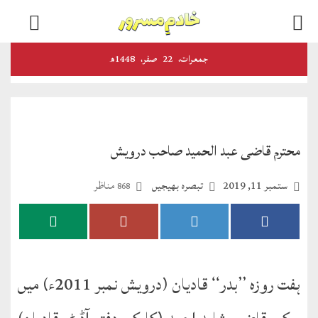
اخبارات
جمعرات‬‮،
22
صفر‬،
1448ھ
و
رسائل
الفضل
محترم قاضی عبد الحمید صاحب درویش
ڈائجسٹ
ستمبر 11, 2019
تبصرہ بھیجیں
مناظر
868
الفضل
انٹرنیشنل
اخبار
احمدیہ
ہفت روزہ ’’بدر‘‘ قادیان (درویش نمبر 2011ء) میں
انصارالدین