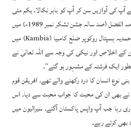
آپ کی آوازیں سن کر آپ کو باہر نکالا۔ یکم مئی
1974ء کو اس نئی عمارت کا افتتاح ہوا۔ روزنامہ الفضل (صد سالہ جشن تشکر نمبر 1989ء) میں
آپ کے متعلق لکھا ہے: ’’سیرالیون میں ایک احمدیہ ہسپتال روکوپر ضلع کامبیا (Kambia) میں
 کے اخلاص اور نیکی کی وجہ سے اللہ تعالیٰ نے
بطور ایک فرشتہ کے مشہور ہو گئے‘‘۔
نی نوع انسان کا درد رکھنے والے تھے۔ افریقن قوم
 نے بھی ان کی محبت کا جواب محبت سے دیا۔ اس
رہا جب آپ واپس پاکستان آگئے۔ سیرالیون میں
 بھی کرتے رہے۔