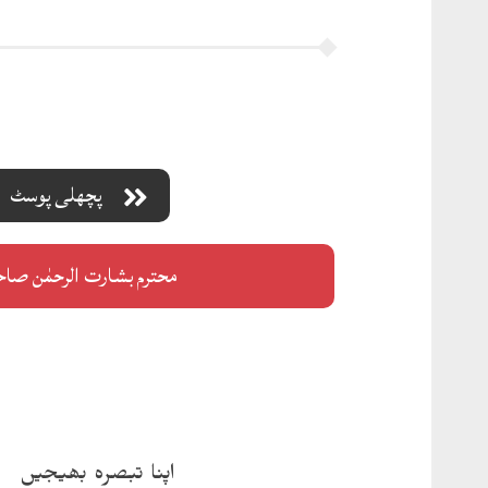
پچھلی پوسٹ
محترم بشارت الرحمٰن صا
اپنا تبصرہ بھیجیں