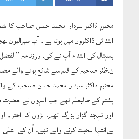
محترم ڈاکٹر سردار محمد حسن صاحب کا ش
ابتدائی ڈاکٹروں میں ہوتا ہے ۔ آپ سیرالیون ب
ن۔ظفر صاحبہ کے قلم سے شائع ہونے والے مضمون
محترم ڈاکٹر سردار محمد حسن صاحب کے وال
ہشتم کے طالبعلم تھے جب انہوں نے حضرت م
اور تہجد گزار بزرگ تھے۔ بڑوں کا احترام 
بےانتہا محبت کرنے والے تھے۔ اُن کے اعلیٰ ا