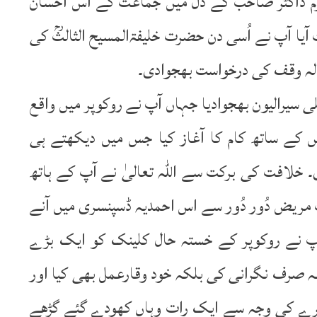
ترم ڈاکٹر صاحب کے دل میں جماعت کے اس احسان
ٓیا آپ نے اُسی دن حضرت خلیفۃالمسیح الثالثؒ کی
ہ وقف کی درخواست بھجوادی۔
آپ کو مع فیملی سیرالیون بھجوادیا جہاں آپ نے روکوپر میں واقع
کے ساتھ کام کا آغاز کیا جس میں دیکھتے ہی
خلافت کی برکت سے اللہ تعالیٰ نے آپ کے ہاتھ
 مریض دُور دُور سے اس احمدیہ ڈسپنسری میں آنے
ٓپ نے روکوپر کے خستہ حال کلینک کو ایک بڑے
نہ صرف نگرانی کی بلکہ خود وقارعمل بھی کیا اور
ھیرے کی وجہ سے ایک رات وہاں کھودے گئے گڑھے