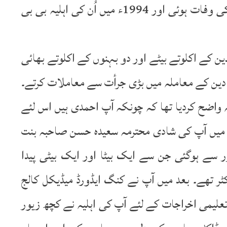
میں کوئی اَور احمدی نہ ہوا۔ 1992ء میں اُن کی وفات ہوئی اور 1994ء میں اُن کی اہلیہ بی بی
ن کے اکلوتے بیٹے اور دو بہنوں کے اکلوتے بھائی
 دین کے معاملہ میں بڑی جرأت سے معاملات کرتے۔
ہ واضح کردیا تھا کہ چونکہ آپ احمدی ہیں اس لئے
دی لڑکی سے ہی شادی کریں گے۔ 1964ء میں آپ کی شادی محترمہ سعیدہ حسن صاحبہ بنت
 سے ہوگئی جن سے ایک بیٹا اور ایک بیٹی پیدا
L.S. یعنی چھوٹے ڈاکٹر تھے۔ بعد میں آپ نے کنگ ایڈورڈ میڈیکل کالج
MBB پاس کرلیا۔ ان تعلیمی اخراجات کے لئے آپ کی اہلیہ نے کچھ زیور