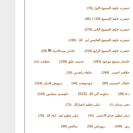
حضرت خلیفۃالمسیح الاول
(76)
حضرت خلیفۃالمسیح الثالثؒ
(85)
حضرت خلیفۃالمسیح الثانی
(278)
حضرت خلیفۃالمسیح الخامس ایدہ اللہ
(195)
حضرت خلیفۃالمسیح الرابع
(216)
خاندان سیدالانبیاء ﷺ
(29)
خاندان مسیح موعود
(283)
خدمت خلق
(239)
خطابات
(10)
خلافت احمدیہ
(284)
خلفاء راشدین
(16)
خلفائے احمدیت
(80)
خودنوشت
(44)
درویش قادیان
(154)
دعوت الی اللہ
(515)
دعا
(99)
دلچسپ مضامین
(104)
ذیلی تنظیم انصاراللہ
(71)
ذھنی مسائل
(7)
ذیلی تنظیم خدام الاحمدیہ
(41)
ذیلی تنظیم لجنہ اماء اللہ
(76)
ربوہ
(108)
رپورٹس
(55)
سائنس
(88)