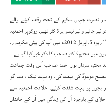
مار نصرت جہاں سکیم کے تحت وقف کرنے والے
ھجوائے جانے والے تیسرے ڈاکٹر تھے۔ روکوپر احمدیہ
ہسپتال کی ابتداء آپ نے کی۔ روزنامہ ’’الفضل‘‘ ربوہ 5؍اپریل 2012ء میں آپ کی بیٹی مکرمہ ر۔
 میں محترم ڈاکٹر صاحب کا ذکر خیر کیا گیا ہے۔
د محترم سردار نور احمد صاحب اُس وقت جماعت
صلح موعودؓ کی بیعت کی۔ وہ بہت نیک ، دعا گو
اور بچوں پر بہت شفقت کرتے۔ خلافت احمدیہ سے
خلاق کے باوجود اُن کی زندگی میں اُن کے خاندان