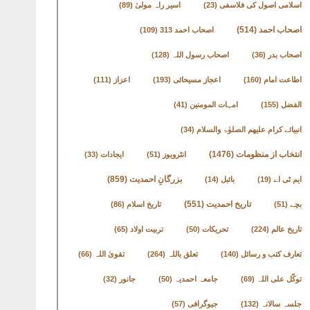
اسلامی اصول کی فلاسفی
(23)
اسیر راہ مولیٰ
(89)
اصحاب احمد
(514)
اصحاب احمد 313
(109)
اصحاب بدر
(36)
اصحاب رسول اللہ
(128)
اطاعت امام
(160)
اعجاز مسیحائی
(193)
اعزاز
(111)
الفضل
(155)
امہات المومنین
(41)
انبیائے کرام علیھم الصلوٰۃ والسلام
(34)
انتخاب از منظومات
(1476)
انٹرویوز
(51)
ایجادات
(33)
بزرگانِ احمدیت
(859)
ایم ٹی اے
(19)
بائبل
(14)
تاریخ احمدیت
(551)
بچے
(51)
تاریخ اسلام
(86)
تاریخ عالم
(224)
تحریکات
(50)
تربیت اولاد
(65)
تعارف کتب و رسائل
(140)
تعلق باللہ
(264)
تقویٰ اللہ
(66)
توکّل علی اللہ
(69)
جامعہ احمدیہ
(50)
جانور
(32)
جلسہ سالانہ
(132)
جیوگرافی
(57)