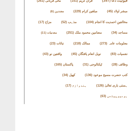
قبولیت دعا
(397)
قرآن کریم
(151)
مالی قربانی
(261)
مبشر اولاد
(45)
مبلغین کرام
(229)
مجددین
(6)
مخالفینِ احمدیت کا انجام
(104)
مذہب
(52)
مزاح
(17)
مساجد
(34)
مضامین محمود ملک
(251)
معدنیات
(11)
معلومات عامہ
(273)
ممالک
(218)
نباتات
(23)
نفسیات
(83)
نوبل انعام یافتگان
(45)
واقفین نو
(43)
وظائف
(28)
ٹیکنالوجی
(31)
پاکستان
(165)
کتب حضرت مسیح موعود
(136)
کھیل
(34)
ہستی باری تعالیٰ
(126)
ہندوازم
(17)
ہومیوپیتھی
(63)