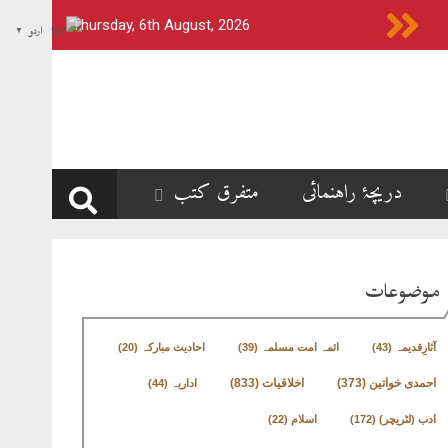
Thursday, 6th August, 2026
اردو
▼
دریچۂ راہنمائی
متفرق کتب
موضوعات
آثارِقدیمہ
(43)
ائمہ امت مسلمہ
(39)
احادیث مبارکہ
(20)
اخلاقیات
(833)
احمدی خواتین
(373)
اداریہ
(44)
ادب (لٹریچر)
(172)
اسلام
(22)