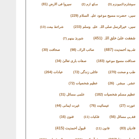
سیروا فی الارض
(81)
سوشلزم/کمیونزم
(3)
سکھ ازم
(2)
سیرۃ حضرت مسیح موعود علیہ السلام
(229)
سیرۃ خیرالرسل صلی اللہ علیہ وسلم
(233)
شرائط بیعت
(13)
شفقت علیٰ خلق اللہ
(451)
شوریٰ بینھم
(7)
شہید احمدیت
(487)
صائب الرائے
(98)
صحافت
(30)
صداقت مسیح موعود
(183)
صفات باری تعالیٰ
(34)
طب و صحت
(270)
عائلی زندگی
(72)
عبادات
(264)
عشرہ مبشرہ
(26)
عظیم شخصیات
(72)
عظیم مسلم شخصیات
(182)
علمی مسائل
(31)
عورت
(27)
عیسائیت
(76)
غیرت ایمانی
(44)
فقہی مسائل
(56)
فنون
(16)
فلکیات
(11)
قادیان
(83)
قبول احمدیت
(415)
قانون
(11)