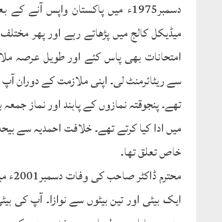
دسمبر1975ء میں پاکستان واپس آنے
سے ریٹائرمنٹ لی۔ اپنی ملازمت کے دوران آپ
تھے۔ پنجوقتہ نمازوں کے پابند اور نماز جمعہ ب
میں ادا کیا کرتے تھے۔ خلافت احمدیہ سے بیحد
خاص تعلق تھا۔
ایک بیٹی اور تین بیٹوں سے نوازا۔ آپ کی ب