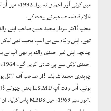
غلام فاطمہ صاحبہ نے بیعت کی۔
محترم ڈاکٹر سردار محمد حسن صاحب اپنے والدی
تھے۔ اپنی والدہ سے بے انتہا محبت تھی لیکن
چنانچہ اپنی غیر احمدی والدہ پر بھی آپ نے ی
احم
چوہدری محمد شریف ڈار صاحب آف لائل پور
ہوئے۔ اُس وقت آپ M.F
لاہور سے 1969ء میں S