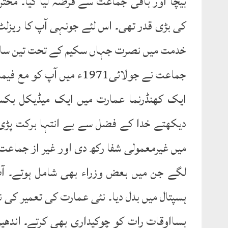
بیچا اور باقی جماعت سے قرضہ لیا گیا۔ مح
کی بڑی قدر تھی۔ اس لئے جونہی آپ کا ریزلٹ ا
خدمت میں نصرت جہاں سکیم کے تحت تین سال
جماعت نے جولائی1971ء میں 
ایک کھنڈرنما عمارت میں ایک میڈیکل بکس 
دیکھتے خدا کے فضل سے بے انتہا برکت پڑی۔ 
میں غیرمعمولی شفا رکھ دی اور غیر از جماعت
لگے جن میں بعض وزراء بھی شامل ہوتے۔ ا
ہسپتال میں بدل دیا۔ نئی عمارت کی تعمیر کی 
بسااوقات رات کو چوکیداری بھی کرتے۔ اند