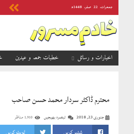
جمعرات‬‮،
22
صفر‬،
1448ھ
اخبارات و رسائل
خطبات جمعہ و عیدین
خ
محترم ڈاکٹر سردار محمد حسن صاحب
جنوری 23, 2018
تبصرہ بھیجیں
مناظر
1,910
شئیر کریں
ٹویٹ کریں