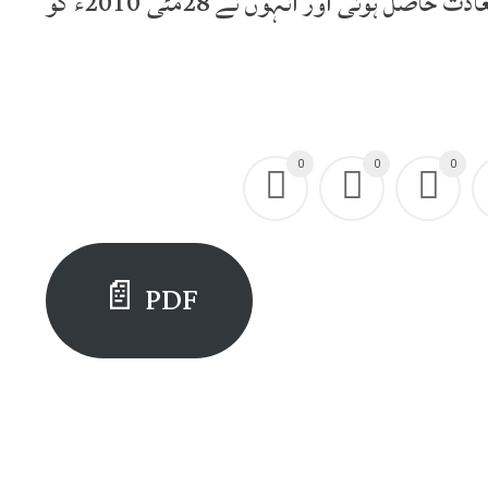
جنہیں جاپان میں لمبا عرصہ خدمت دین کی سعادت حاصل ہوئی اور انہوں نے 28مئی 2010ء کو
0
0
0
PDF 📄