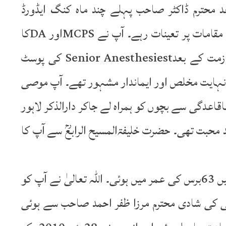
 کے بعد محترم ڈاکٹر صاحب پہلے چند ماہ کنگ ایڈورڈ
میڈیکل کالج میں پڑھاتے رہے اور پھر مختلف مقامات پر تعینات رہے۔ آپ نے MCPSاور DAکا
امتحانات بھی پاس کئے اور طویل عرصہ ملازمت کے بعدSenior Anesthesiest کی پوسٹ
 نہایت مخلص اور ایماندار مشہور تھے۔ آپ موصی
اقاعدگی سے بچوں کو ہمراہ لے جاکر دارالذکر لاہور
 محبت تھی۔ حضرت خلیفۃالمسیح الرابعؒ سے آپ کا
محترم ڈاکٹر صاحب کی وفات دسمبر2001ء میں 63برس کی عمر میں ہوئی۔ اللہ تعالیٰ نے آپ کو
یٹی کی شادی محترم مرزا ظفر احمد صاحب سے ہوئی