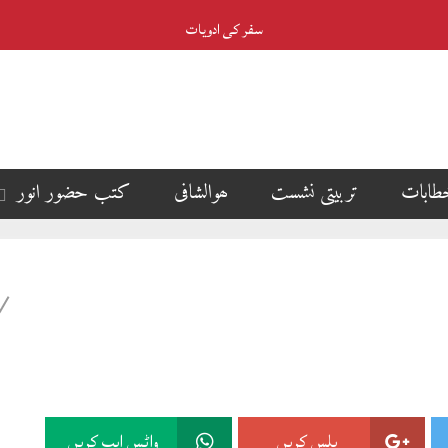
Vitamin B12
طابات
تربیتی نشست
ھوالشافی
کتب حضور انور
پلس کریں
واٹس ایپ کریں