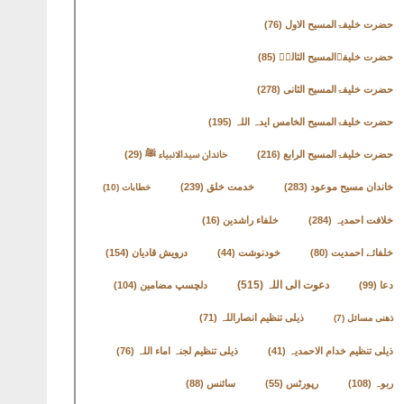
حضرت خلیفۃالمسیح الاول
(76)
حضرت خلیفۃالمسیح الثالثؒ
(85)
حضرت خلیفۃالمسیح الثانی
(278)
حضرت خلیفۃالمسیح الخامس ایدہ اللہ
(195)
حضرت خلیفۃالمسیح الرابع
(216)
خاندان سیدالانبیاء ﷺ
(29)
خاندان مسیح موعود
(283)
خدمت خلق
(239)
خطابات
(10)
خلافت احمدیہ
(284)
خلفاء راشدین
(16)
خلفائے احمدیت
(80)
خودنوشت
(44)
درویش قادیان
(154)
دعوت الی اللہ
(515)
دعا
(99)
دلچسپ مضامین
(104)
ذیلی تنظیم انصاراللہ
(71)
ذھنی مسائل
(7)
ذیلی تنظیم خدام الاحمدیہ
(41)
ذیلی تنظیم لجنہ اماء اللہ
(76)
ربوہ
(108)
رپورٹس
(55)
سائنس
(88)