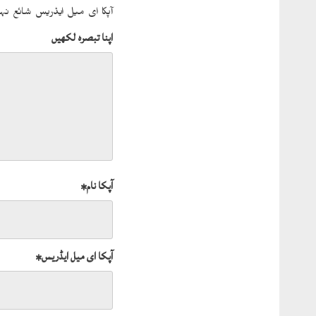
آپکا ای میل ایڈریس شائع نہی
اپنا تبصرہ لکھیں
آپکا نام
*
آپکا ای میل ایڈریس
*