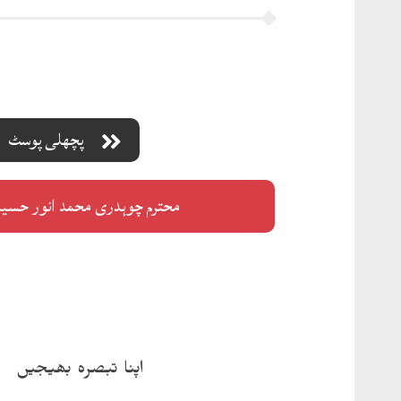
پچھلی پوسٹ
محترم چوہدری محمد انور حس
اپنا تبصرہ بھیجیں