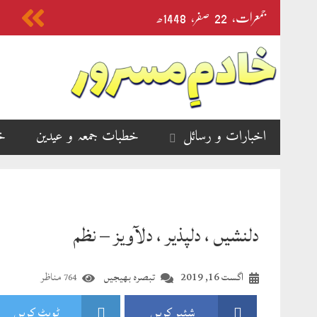
جمعرات‬‮،
22
صفر‬،
1448ھ
اخبارات و رسائل
خطبات جمعہ و عیدین
خ
دلنشیں ، دلپذیر ، دلآویز – نظم
اگست 16, 2019
تبصرہ بھیجیں
مناظر
764
شئیر کریں
ٹویٹ کریں