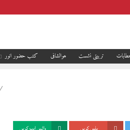
طابات
تربیتی نشست
ھوالشافی
کتب حضور انور
پلس کریں
واٹس ایپ کریں