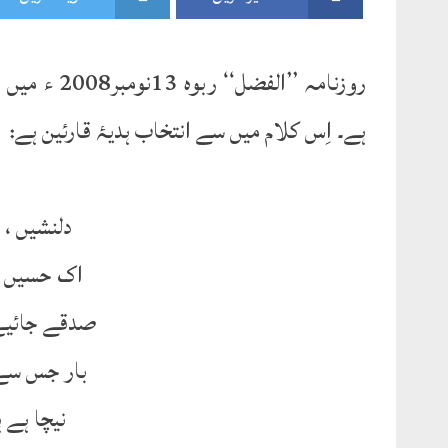
روزنامہ ’’ا
ہے۔ اِس کلام میں سے انتخاب ہدیۂ قارئین ہے:
دلنشیں ، د
اک حسیں د
صدقے جائیے
بار جس سے 
نیچا ہے ہ