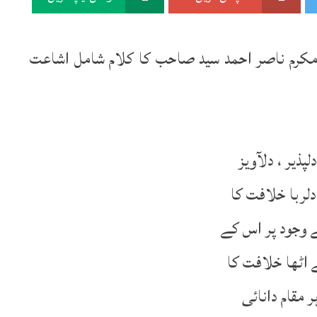
لفضل‘‘ ربوہ 13نومبر2008 ء میں مکرم ناصر احمد سید صاحب کا کلام شامل اشاعت
لپذیر ، دلآویز
لربا خلافت کا
 وجود پر اس کے
اٹھا خلافت کا
ر مقام دانائی