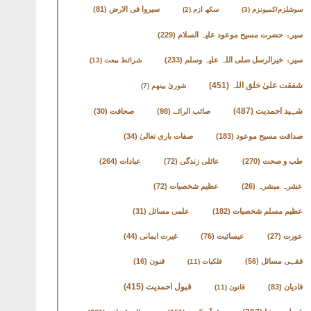
سیروا فی الارض
(81)
سوشلزم/کمیونزم
(3)
سکھ ازم
(2)
سیرۃ حضرت مسیح موعود علیہ السلام
(229)
سیرۃ خیرالرسل صلی اللہ علیہ وسلم
(233)
شرائط بیعت
(13)
شفقت علیٰ خلق اللہ
(451)
شوریٰ بینھم
(7)
شہید احمدیت
(487)
صائب الرائے
(98)
صحافت
(30)
صداقت مسیح موعود
(183)
صفات باری تعالیٰ
(34)
طب و صحت
(270)
عائلی زندگی
(72)
عبادات
(264)
عشرہ مبشرہ
(26)
عظیم شخصیات
(72)
عظیم مسلم شخصیات
(182)
علمی مسائل
(31)
عورت
(27)
عیسائیت
(76)
غیرت ایمانی
(44)
فقہی مسائل
(56)
فنون
(16)
فلکیات
(11)
قادیان
(83)
قبول احمدیت
(415)
قانون
(11)