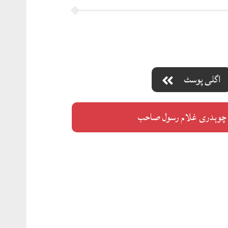
اگلی پوسٹ
چوہدری غلام رسول صاحب