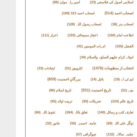
اسلامی اصول کی فلاسفی
(23)
اسیر راہ مولیٰ
(89)
اصحاب احمد
(514)
اصحاب احمد 313
(109)
اصحاب بدر
(36)
اصحاب رسول اللہ
(128)
اطاعت امام
(160)
اعجاز مسیحائی
(193)
اعزاز
(111)
الفضل
(155)
امہات المومنین
(41)
انبیائے کرام علیھم الصلوٰۃ والسلام
(34)
انتخاب از منظومات
(1476)
انٹرویوز
(51)
ایجادات
(33)
بزرگانِ احمدیت
(859)
ایم ٹی اے
(19)
بائبل
(14)
تاریخ احمدیت
(551)
بچے
(51)
تاریخ اسلام
(86)
تاریخ عالم
(224)
تحریکات
(50)
تربیت اولاد
(65)
تعارف کتب و رسائل
(140)
تعلق باللہ
(264)
تقویٰ اللہ
(66)
توکّل علی اللہ
(69)
جامعہ احمدیہ
(50)
جانور
(32)
جلسہ سالانہ
(132)
جیوگرافی
(57)