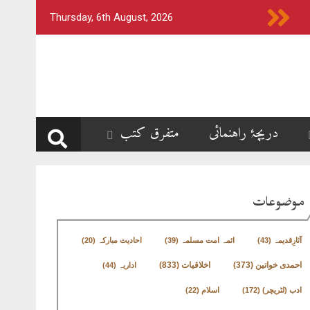
Thursday, 6th August, 2026
دریچۂ راہنمائی
متفرق کتب
موضوعات
آثارِقدیمہ
(43)
ائمہ امت مسلمہ
(39)
احادیث مبارکہ
(20)
اخلاقیات
(833)
احمدی خواتین
(373)
اداریہ
(44)
ادب (لٹریچر)
(172)
اسلام
(22)