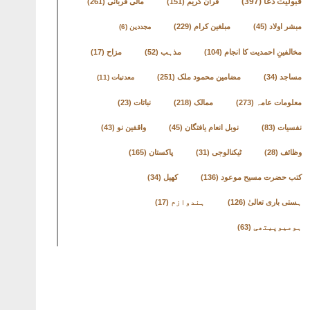
قبولیت دعا
(397)
قرآن کریم
(151)
مالی قربانی
(261)
مبشر اولاد
(45)
مبلغین کرام
(229)
مجددین
(6)
مخالفینِ احمدیت کا انجام
(104)
مذہب
(52)
مزاح
(17)
مساجد
(34)
مضامین محمود ملک
(251)
معدنیات
(11)
معلومات عامہ
(273)
ممالک
(218)
نباتات
(23)
نفسیات
(83)
نوبل انعام یافتگان
(45)
واقفین نو
(43)
وظائف
(28)
ٹیکنالوجی
(31)
پاکستان
(165)
کتب حضرت مسیح موعود
(136)
کھیل
(34)
ہستی باری تعالیٰ
(126)
ہندوازم
(17)
ہومیوپیتھی
(63)