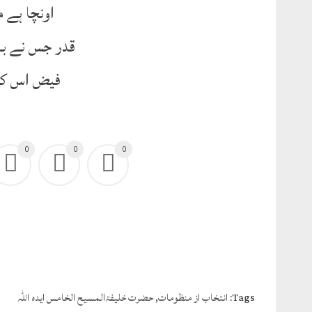
اونچا ہے م
قدر جس نے ب
فیض اس کو
0
0
0
Tags:
انتخاب از منظومات
,
حضرت خلیفۃالمسیح الخامس ایدہ اللہ