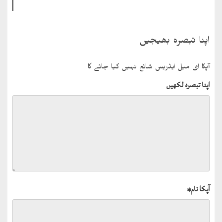
اپنا تبصرہ بھیجیں
آپکا ای میل ایڈریس شائع نہیں کیا جائے گا
اپنا تبصرہ لکھیں
آپکا نام
*