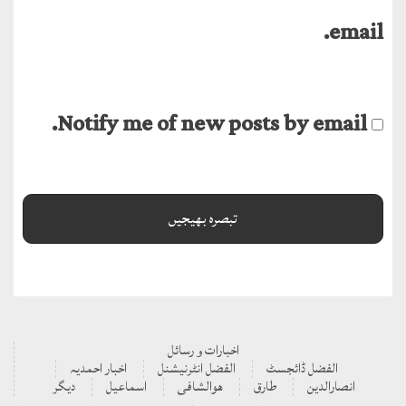
email.
Notify me of new posts by email.
اخبارات و رسائل
الفضل ڈائجسٹ
الفضل انٹرنیشنل
اخبار احمدیہ
انصارالدین
طارق
ھوالشافی
اسماعیل
دیگر