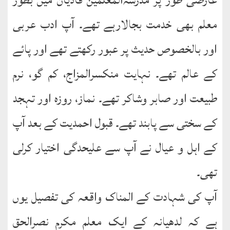
کتب
سلسلہ
معلم بھی خدمت بجالارہے تھے۔ آپ ادب عربی
اور بالخصوص حدیث پر عبور رکھتے تھے اور پائے
کے عالم تھے۔ نہایت منکسرالمزاج، کم گو، نرم
طبیعت اور صابر وشاکر تھے۔ نماز، روزہ اور تہجد
کے سختی سے پابند تھے۔ قبول احمدیت کے بعد آپ
کے اہل و عیال نے آپ سے علیحدگی اختیار کرلی
تھی۔
آپ کی شہادت کے المناک واقعہ کی تفصیل یوں
ہے کہ لدھیانہ کے ایک معلم مکرم نصرالحق