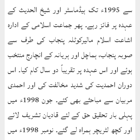
نشست
سے 1995ء تک ہیڈماسٹر اور شیخ الحدیث کے
ھوالشافی
عہدہ پر فائز رہے۔ پھر جماعت اسلامی کے ادارہ
اشاعت اسلام مالیرکوٹلہ پنجاب کی طرف سے
کتب
حضور
صوبہ پنجاب، ہماچل اور ہریانہ کے انچارج منتخب
انور
ہوئے اور اس عہدہ پر تقریباً دو سال کام کیا۔ اس
اردو
کتب
دوران احمدیت کی شدید مخالفت کی اور احمدی
مربیان سے مباحثے بھی کئے۔ جون 1998ء میں
تعارف
کتاب
پہلی بار تحقیق حق کے لئے قادیان تشریف لائے
:
’’پردہ‘‘
اور کچھ لٹریچر ہمراہ لے گئے۔ نومبر 1998ء میں