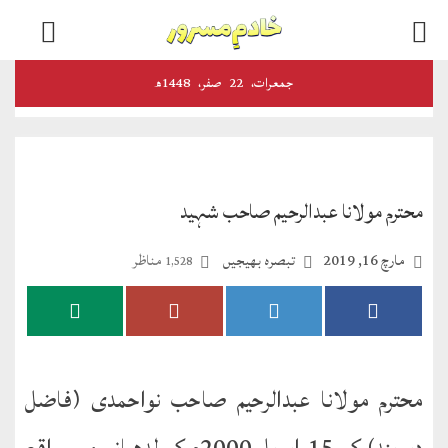
اخبارات
جمعرات‬‮،
22
صفر‬،
1448ھ
و
رسائل
الفضل
محترم مولانا عبدالرحیم صاحب شہید
ڈائجسٹ
مارچ 16, 2019
تبصرہ بھیجیں
مناظر
1,528
الفضل
انٹرنیشنل
اخبار
احمدیہ
محترم مولانا عبدالرحیم صاحب نواحمدی (فاضل
انصارالدین
دیوبند) کو 15؍اپریل 2000ء کو لدھیانہ میں واقع