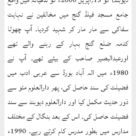
جامع مسجد فیلڈ گنج میں مخالفین نے نہایت
طارق
سفاکی سے مار مار کر شہید کردیا۔ آپ چھوٹا
ھوالشافی
کدمہ ضلع گنج بہار کے رہنے والے تھے
اسماعیل
اورعبدالبصیر صاحب کے بیٹے تھے۔ آپ نے
دیگر
1980ء میں الہ آباد بورڈ سے عربی ادب میں
خطبات
جمعہ
فضیلت کی سند حاصل کی، پھر دارالعلوم مئو سے
و
دَور حدیث مکمل کیا اور دارالعلوم دیوبند سے سند
عیدین
فضیلت حاصل کی۔ اس کے بعد بنگال کے مختلف
خطابات
مدارس میں بطور مدرس کام کرتے رہے۔ 1990ء
تربیتی