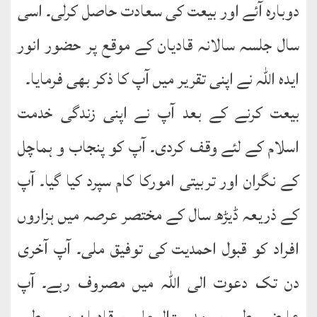
English
دوبارہ آئے اور بیعت کی سعادت حاصل کرلی۔ اسی
Books
سال جلسہ سالانہ قادیان کے موقع پر حضور انور
دریچۂ
ایدہ اللہ نے اپنی تقریر میں آپ کا ذکر بھی فرمایا۔
راہنمائی
بیعت کرنے کے بعد آپ نے اپنی زندگی خدمت
متفرق
کتب
اسلام کے لئے وقف کردی۔ آپ کو پنجاب و ہماچل
کے نگران اور تربیتی امورکا کام سپرد کیا گیا۔ آپ
مِرقاتُ
الیقین
کے ذریعہ ڈیڑھ سال کے مختصر عرصہ میں ہزاروں
فی
حَیاتِ
افراد کو قبول احمدیت کی توفیق ملی۔ آپ آخری
نورالدّین
دن تک دعوت الی اللہ میں مصروف رہے۔ آپ
متفرق
عارضی طور پر مدرسۃالمعلمین قادیان میں بطور