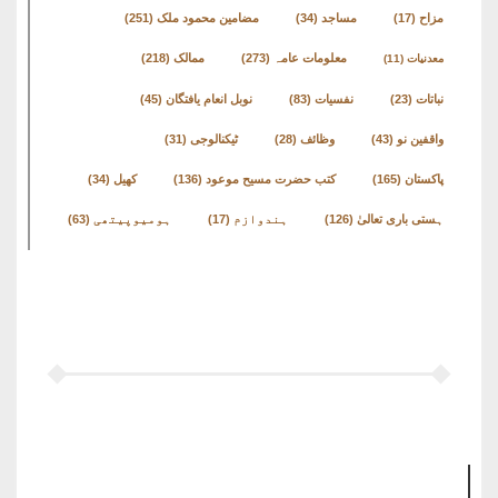
مزاح
(17)
مساجد
(34)
مضامین محمود ملک
(251)
معلومات عامہ
(273)
ممالک
(218)
معدنیات
(11)
نباتات
(23)
نفسیات
(83)
نوبل انعام یافتگان
(45)
واقفین نو
(43)
وظائف
(28)
ٹیکنالوجی
(31)
پاکستان
(165)
کتب حضرت مسیح موعود
(136)
کھیل
(34)
ہستی باری تعالیٰ
(126)
ہندوازم
(17)
ہومیوپیتھی
(63)