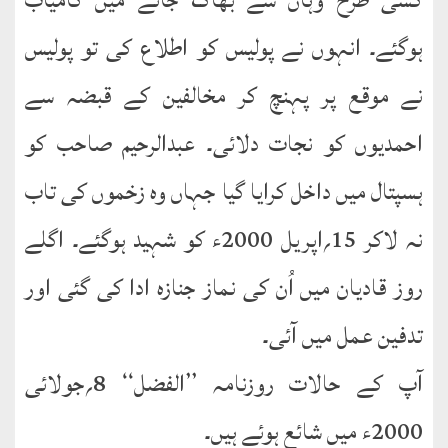
ہوگئے۔ انہوں نے پولیس کو اطلاع کی تو پولیس
نے موقع پر پہنچ کر مخالفین کے قبضہ سے
احمدیوں کو نجات دلائی۔ عبدالرحیم صاحب کو
ہسپتال میں داخل کرایا گیا جہاں وہ زخموں کی تاب
نہ لاکر 15؍اپریل 2000ء کو شہید ہوگئے۔ اگلے
روز قادیان میں اُن کی نماز جنازہ ادا کی گئی اور
تدفین عمل میں آئی۔
آپ کے حالات روزنامہ ’’الفضل‘‘ 8؍جولائی
2000ء میں شائع ہوئے ہیں۔