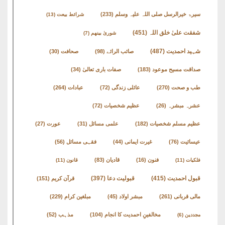
سیرۃ خیرالرسل صلی اللہ علیہ وسلم
(233)
شرائط بیعت
(13)
شفقت علیٰ خلق اللہ
(451)
شوریٰ بینھم
(7)
شہید احمدیت
(487)
صائب الرائے
(98)
صحافت
(30)
صداقت مسیح موعود
(183)
صفات باری تعالیٰ
(34)
طب و صحت
(270)
عائلی زندگی
(72)
عبادات
(264)
عشرہ مبشرہ
(26)
عظیم شخصیات
(72)
عظیم مسلم شخصیات
(182)
علمی مسائل
(31)
عورت
(27)
عیسائیت
(76)
غیرت ایمانی
(44)
فقہی مسائل
(56)
فنون
(16)
قادیان
(83)
فلکیات
(11)
قانون
(11)
قبول احمدیت
(415)
قبولیت دعا
(397)
قرآن کریم
(151)
مالی قربانی
(261)
مبشر اولاد
(45)
مبلغین کرام
(229)
مخالفینِ احمدیت کا انجام
(104)
مذہب
(52)
مجددین
(6)