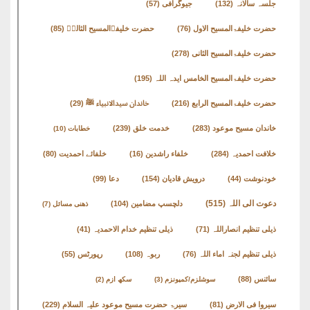
جلسہ سالانہ
(132)
جیوگرافی
(57)
حضرت خلیفۃالمسیح الاول
(76)
حضرت خلیفۃالمسیح الثالثؒ
(85)
حضرت خلیفۃالمسیح الثانی
(278)
حضرت خلیفۃالمسیح الخامس ایدہ اللہ
(195)
حضرت خلیفۃالمسیح الرابع
(216)
خاندان سیدالانبیاء ﷺ
(29)
خاندان مسیح موعود
(283)
خدمت خلق
(239)
خطابات
(10)
خلافت احمدیہ
(284)
خلفاء راشدین
(16)
خلفائے احمدیت
(80)
خودنوشت
(44)
درویش قادیان
(154)
دعا
(99)
دعوت الی اللہ
(515)
دلچسپ مضامین
(104)
ذھنی مسائل
(7)
ذیلی تنظیم انصاراللہ
(71)
ذیلی تنظیم خدام الاحمدیہ
(41)
ذیلی تنظیم لجنہ اماء اللہ
(76)
ربوہ
(108)
رپورٹس
(55)
سائنس
(88)
سوشلزم/کمیونزم
(3)
سکھ ازم
(2)
سیروا فی الارض
(81)
سیرۃ حضرت مسیح موعود علیہ السلام
(229)