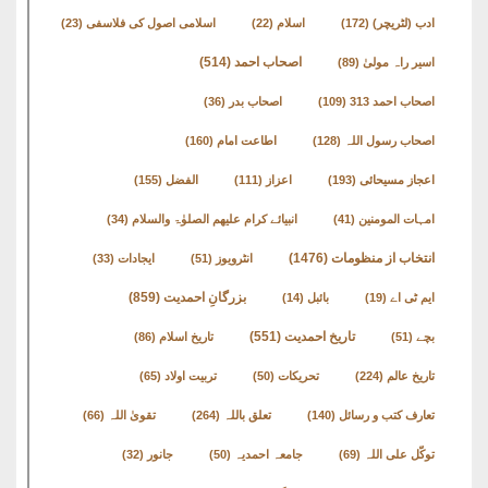
ادب (لٹریچر)
(172)
اسلام
(22)
اسلامی اصول کی فلاسفی
(23)
اصحاب احمد
(514)
اسیر راہ مولیٰ
(89)
اصحاب احمد 313
(109)
اصحاب بدر
(36)
اصحاب رسول اللہ
(128)
اطاعت امام
(160)
اعجاز مسیحائی
(193)
اعزاز
(111)
الفضل
(155)
امہات المومنین
(41)
انبیائے کرام علیھم الصلوٰۃ والسلام
(34)
انتخاب از منظومات
(1476)
انٹرویوز
(51)
ایجادات
(33)
بزرگانِ احمدیت
(859)
ایم ٹی اے
(19)
بائبل
(14)
تاریخ احمدیت
(551)
بچے
(51)
تاریخ اسلام
(86)
تاریخ عالم
(224)
تحریکات
(50)
تربیت اولاد
(65)
تعارف کتب و رسائل
(140)
تعلق باللہ
(264)
تقویٰ اللہ
(66)
توکّل علی اللہ
(69)
جامعہ احمدیہ
(50)
جانور
(32)