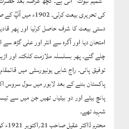
’’شمیم نبوت‘‘ آتی ہے۔ کچھ عرصہ بعد حضرت
کی تحریری بیعت کرلی
دستی بیعت کا شرف حاصل کرلیا اور پھر قادیا
امتحان دیا اور آگرہ سے انٹر اور علی گڑھ سے ایم
چلے گئے۔ پھر بسلسلہ ملازمت کلکتہ اور اڑی
توفیق پائی۔ راج شاہی یونیورسٹی میں قائمقا
پاکستان بننے کے بعد لاہور میں سول سروس اک
پانچ بیٹے اور دو بیٹیاں تھیں جن میں سے تی
شہید تھے۔