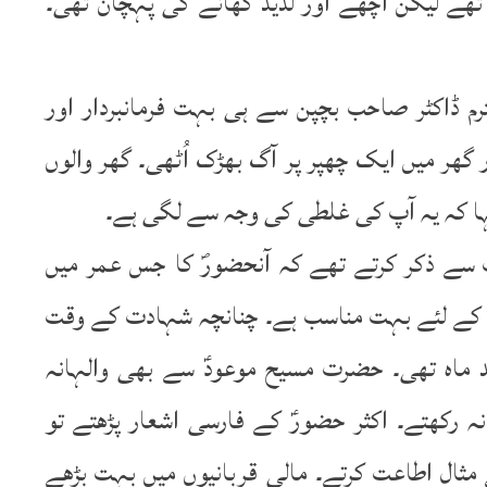
تھے لیکن اچھے اور لذیذ کھانے کی پہچان تھی۔
ترم ڈاکٹر صاحب بچپن سے ہی بہت فرمانبردار اور
گھر میں ایک چھپر پر آگ بھڑک اُٹھی۔ گھر والوں
ا کہ یہ آپ کی غلطی کی وجہ سے لگی ہے۔
 ذکر کرتے تھے کہ آنحضورؐ کا جس عمر میں
انے کے لئے بہت مناسب ہے۔ چنانچہ شہادت کے وقت
 کی عمر 63 سال اور چند ماہ تھی۔ حضرت مسیح موعودؑ سے بھی والہانہ
 رکھتے۔ اکثر حضورؑ کے فارسی اشعار پڑھتے تو
 مثال اطاعت کرتے۔ مالی قربانیوں میں بہت بڑھے