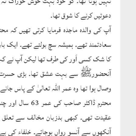
نہیں ہوتا تھا۔ گو خود بہت خوش خوراک نہ 
دعوتیں کرنے کا شوق تھا۔
آپ کی والدہ ماجدہ فرمایا کرتی تھیں کہ مح
سعادتمند تھے۔ ہمیشہ سچ بولتے تھے۔ ایک بار 
کا شک کسی اَور کی طرف تھا لیکن آپ نے کہ
آنحضورﷺ سے بہت عشق تھا۔ بڑی حسرت سے
وصال ہوا تھا وہ عمر اللہ تعالیٰ کے پاس ج
محترم ڈاکٹر صاحب
عقیدت تھی۔ کبھی بدزبان مخالف سے تعلق نہ
آنکھوں سے آنسو رواں ہوجاتے۔ خلفاء کی بے