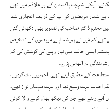
گائے۔ آپکی شہرت پاکستان کے ہر علاقہ میں تھی
 بے شمار مریضوں کو آپ کے ذریعہ اعجازی شفا
یں محترم ڈاکٹر صاحب کی تصویر بھی دکھائی گئی
رتے تھے کہ مَیں نے ہمیشہ اپنے مریضوں کی تشخیص
ر ہمیشہ ایسی حالت میں تیار رہنے کی کوشش کی کہ
 شرمندگی نہ اٹھانی پڑے۔
طاعت کے مطابق لیتے تھے۔ احمدیوں، شاگردوں،
قہ احباب بہت وسیع تھا اور بہت مہمان نواز تھے۔
آتے رہتے تھے جن کی دیکھ بھال کرنے والا کوئی