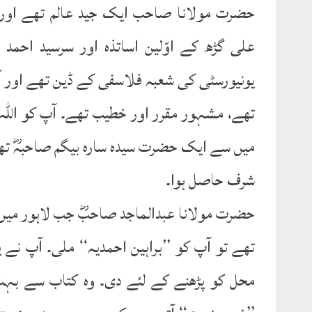
حضرت مولانا صاحب ایک جید عالم تھے اور تی
علی گڑھ کے اوّلین اساتذہ اور سرسید احمد
یونیورسٹی کی شعبہ فلاسفی کے ڈین تھے اور آ
تھے، مشہور مقرر اور خطیب تھے۔ آپ کو اللہ تع
میں سے ایک حضرت سیدہ سارہ بیگم صاحبہؓ تھ
شرف حاصل ہوا۔
حضرت مولانا عبدالماجد صاحبؓ جب لاہور میں
تھے تو آپ کو ’’براہین احمدیہ‘‘ ملی۔ آپ نے
محل کو پڑھنے کے لئے دی۔ وہ کتاب سے بہت 