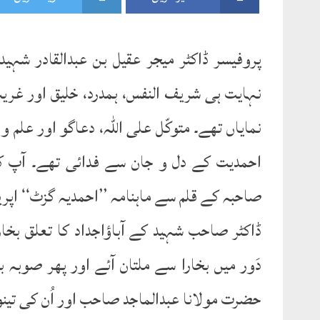
پروفیسر ڈاکٹر میجر عقیل بن عبدالقادر ش
نہایت ہی شریف النفس، ہمدرد، خلیق اور غری
نمایاں تھے۔ متوکّل علی اللہ، دعاگو اور علم
احمدیت کے دل و جان سے فدائی تھے۔ آپ کا
صاحبہ کے قلم سے ماہنامہ ’’احمدیہ گزٹ‘‘ اپریل 2001ء کی زینت 
ڈاکٹر صاحب شہید کے آباؤاجداد کا تعلق بخ
دَور میں بخارا سے ملتان آئے اور پھر صوبہ ب
حضرت مولانا عبدالماجد صاحب اور اُن کی تی