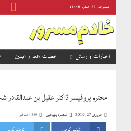
جمعرات‬‮،
22
صفر‬،
1448ھ
اخبارات و رسائل
خطبات جمعہ و عیدین
خ
محترم پروفیسر ڈاکٹر عقیل بن عبدالقادر شہ
فروری 27, 2019
تبصرہ بھیجیں
مناظر
1,869
شئیر کریں
ٹویٹ کریں