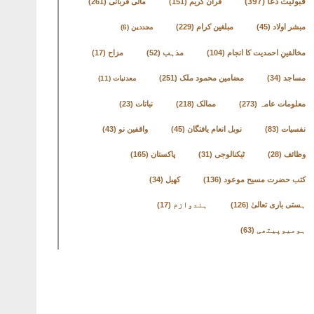
قبولیت دعا
(397)
قرآن کریم
(151)
مالی قربانی
(261)
مبشر اولاد
(45)
مبلغین کرام
(229)
مجددین
(6)
مخالفینِ احمدیت کا انجام
(104)
مذہب
(52)
مزاح
(17)
مساجد
(34)
مضامین محمود ملک
(251)
معدنیات
(11)
معلومات عامہ
(273)
ممالک
(218)
نباتات
(23)
نفسیات
(83)
نوبل انعام یافتگان
(45)
واقفین نو
(43)
وظائف
(28)
ٹیکنالوجی
(31)
پاکستان
(165)
کتب حضرت مسیح موعود
(136)
کھیل
(34)
ہستی باری تعالیٰ
(126)
ہندوازم
(17)
ہومیوپیتھی
(63)