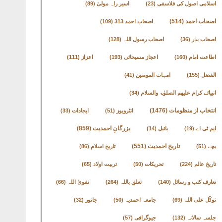
اسلامی اصول کی فلاسفی
(23)
اسیر راہ مولیٰ
(89)
اصحاب احمد
(514)
اصحاب احمد 313
(109)
اصحاب بدر
(36)
اصحاب رسول اللہ
(128)
اطاعت امام
(160)
اعجاز مسیحائی
(193)
اعزاز
(111)
الفضل
(155)
امہات المومنین
(41)
انبیائے کرام علیھم الصلوٰۃ والسلام
(34)
انتخاب از منظومات
(1476)
انٹرویوز
(51)
ایجادات
(33)
بزرگانِ احمدیت
(859)
ایم ٹی اے
(19)
بائبل
(14)
تاریخ احمدیت
(551)
بچے
(51)
تاریخ اسلام
(86)
تاریخ عالم
(224)
تحریکات
(50)
تربیت اولاد
(65)
تعارف کتب و رسائل
(140)
تعلق باللہ
(264)
تقویٰ اللہ
(66)
توکّل علی اللہ
(69)
جامعہ احمدیہ
(50)
جانور
(32)
جلسہ سالانہ
(132)
جیوگرافی
(57)