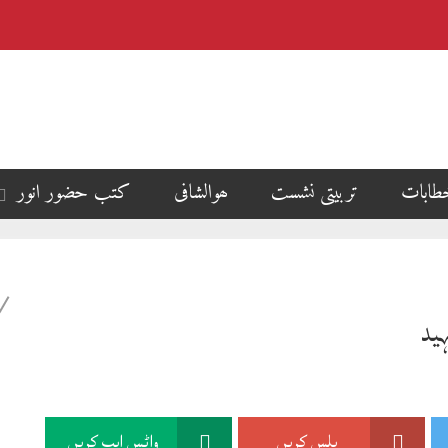
طابات
تربیتی نشست
ھوالشافی
کتب حضور انور
ید
پلس کریں
واٹس ایپ کریں