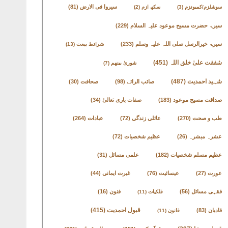
سیروا فی الارض
(81)
سوشلزم/کمیونزم
(3)
سکھ ازم
(2)
سیرۃ حضرت مسیح موعود علیہ السلام
(229)
سیرۃ خیرالرسل صلی اللہ علیہ وسلم
(233)
شرائط بیعت
(13)
شفقت علیٰ خلق اللہ
(451)
شوریٰ بینھم
(7)
شہید احمدیت
(487)
صائب الرائے
(98)
صحافت
(30)
صداقت مسیح موعود
(183)
صفات باری تعالیٰ
(34)
طب و صحت
(270)
عائلی زندگی
(72)
عبادات
(264)
عشرہ مبشرہ
(26)
عظیم شخصیات
(72)
عظیم مسلم شخصیات
(182)
علمی مسائل
(31)
عورت
(27)
عیسائیت
(76)
غیرت ایمانی
(44)
فقہی مسائل
(56)
فنون
(16)
فلکیات
(11)
قادیان
(83)
قبول احمدیت
(415)
قانون
(11)