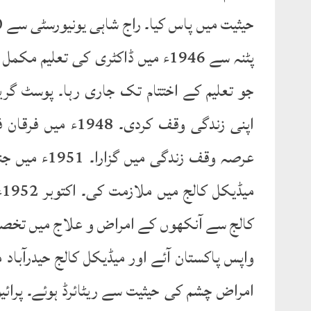
پٹنہ سے 1946ء میں ڈاکٹری کی تعلی
جو تعلیم کے اختتام تک جاری رہا۔ پوسٹ گری
عرصہ وقف زندگ
م