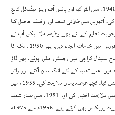
حیثیت میں پاس کیا۔ راج شاہی یونیورسٹی سے 1940ء میں انٹر کیا اور پرنس آف ویلز میڈیکل کالج
م مکمل کی۔ آٹھویں میں طلائی تمغہ اور وظیفہ حاصل کیا
جوایٹ تعلیم کے لئے بھی وظیفہ ملا لیکن آپ نے
اپنی زندگی وقف کردی۔ 1948ء میں فرقان فورس میں خدمات انجام دیں۔ پھر 1950ء تک کا
ی میں گزارا۔ 1951ء میں جناح ہسپتال کراچی میں رجسٹرار مقرر ہوئے، پھر ڈاؤ
یڈیکل کالج میں ملازمت کی۔ اکتوبر 1952ء میں اعلیٰ تعلیم کے لئے انگلستان آگئے اور رائل
کالج سے آنکھوں کے امراض و علاج میں تخصص کیا۔ کچھ عرصہ یہاں ملازمت کی۔ 1955ء میں
واپس پاکستان آئے اور میڈیکل کالج حیدرآباد میں ملازمت اختیار کی اور 1981ء میں صدر شعبہ
امراض چشم کی حیثیت سے ریٹائرڈ ہوئے۔ پرائیویٹ پریکٹس بھی کرتے رہے۔ 1956ء سے 1975ء