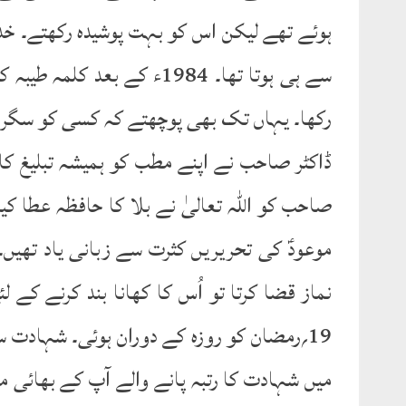
ہوئے تھے لیکن اس کو بہت پوشیدہ رکھتے۔ خد
سے ہی ہوتا تھا۔ 1984ء کے ب
رکھا۔ یہاں تک بھی پوچھتے کہ کسی کو سگر
ڈاکٹر صاحب نے اپنے مطب کو ہمیشہ تبلیغ کا
صاحب کو اللہ تعالیٰ نے بلا کا حافظہ عطا کیا
موعودؑ کی تحریریں کثرت سے زبانی یاد تھیں۔
نماز قضا کرتا تو اُس کا کھانا بند کرنے ک
میں شہادت کا رتبہ پانے والے آپ کے بھائی م