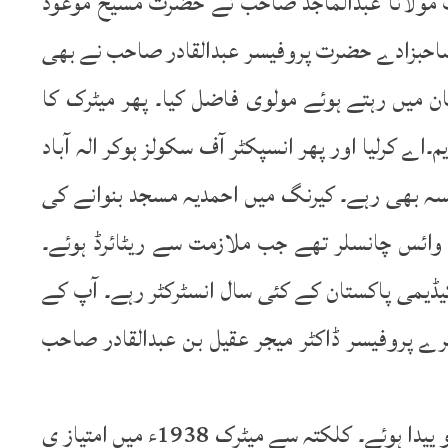
 مولانا عبدالماجد صاحبؓ نے حضرت مسیح موعودؑ
۔ 1902ء میں آپؓ کے صاحبزادے حضرت پروفیسر عبدالقادر صاحب نے بھی
ن میں رہتے ہوئے مولوی فاضل کیا۔ پھر میٹرک کا
۔اے کرلیا اور پھر انسپکٹر آف سکولز ہوکر الہ آباد
سہ بھی رہے۔ کیرنگ میں احمدیہ مسجد بنوانے کی
م وائس چانسلر تھے جب ملازمت سے ریٹائرڈ ہوئے۔
یڈیمی پاکستان کے کئی سال انسٹرکٹر رہے۔ آپ کے
سرے پروفیسر ڈاکٹر میجر عقیل بن عبدالقادر صاحب
محترم ڈاکٹر عقیل صاحب 21؍اکتوبر 1921ء کو پیدا ہوئے۔ کلکتہ سے میٹرک 1938ء میں امتیاز ی