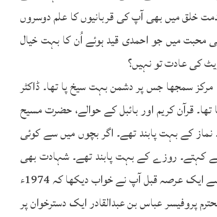
مت خلق میں بھی آپ کی قربانیوں کا علم دوسروں
عد کلمہ طیبہ کی محبت میں جو احمدی قید ہوئے اُن کا بہت خیال
یٹ کی عادت تو نہیں؟
 مرکز سمجھا جس پر دشمن بہت سیخ پا تھا۔ ڈاکٹر
 تھا۔ قرآن کریم اور بائبل کے حوالے، حضرت مسیح
 نماز کے بہت پابند تھے۔ اگر بچوں میں سے کوئی
ے لئے کہتے۔ روزے کے بہت پابند تھے۔ شہادت بھی
19؍رمضان کو روزہ کے دوران ہوئی۔ شہادت سے ایک عرصہ قبل آپ نے خواب دیکھا کہ 1974ء
حترم پروفیسر عباس بن عبدالقادر ایک دسترخوان پر