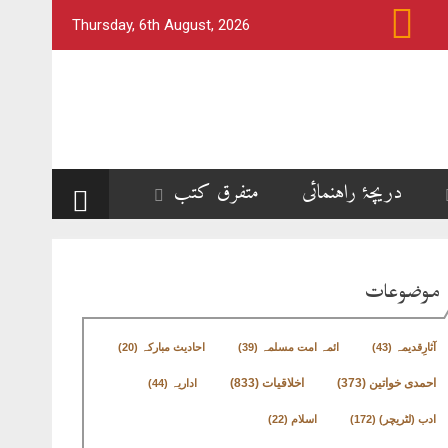
Thursday, 6th August, 2026
دریچۂ راہنمائی
متفرق کتب
موضوعات
آثارِقدیمہ
(43)
ائمہ امت مسلمہ
(39)
احادیث مبارکہ
(20)
اخلاقیات
(833)
احمدی خواتین
(373)
اداریہ
(44)
ادب (لٹریچر)
(172)
اسلام
(22)