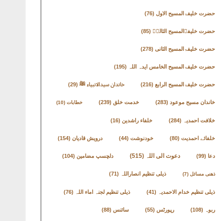
حضرت خلیفۃالمسیح الاول
(76)
حضرت خلیفۃالمسیح الثالثؒ
(85)
حضرت خلیفۃالمسیح الثانی
(278)
حضرت خلیفۃالمسیح الخامس ایدہ اللہ
(195)
حضرت خلیفۃالمسیح الرابع
(216)
خاندان سیدالانبیاء ﷺ
(29)
خاندان مسیح موعود
(283)
خدمت خلق
(239)
خطابات
(10)
خلافت احمدیہ
(284)
خلفاء راشدین
(16)
خلفائے احمدیت
(80)
خودنوشت
(44)
درویش قادیان
(154)
دعوت الی اللہ
(515)
دعا
(99)
دلچسپ مضامین
(104)
ذیلی تنظیم انصاراللہ
(71)
ذھنی مسائل
(7)
ذیلی تنظیم خدام الاحمدیہ
(41)
ذیلی تنظیم لجنہ اماء اللہ
(76)
ربوہ
(108)
رپورٹس
(55)
سائنس
(88)