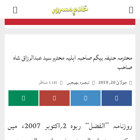
اخبارات
و
رسائل
محترمہ حنیفہ بیگم صاحبہ اہلیہ محترم سید عبدالرزاق شاہ
الفضل
صاحب
ڈائجسٹ
جولائ 20, 2019
تبصرہ بھیجیں
مناظر
1,141
الفضل
انٹرنیشنل
اخبار
احمدیہ
روزنامہ ’’الفضل‘‘ ربوہ 2؍اکتوبر 2007ء میں
انصارالدین