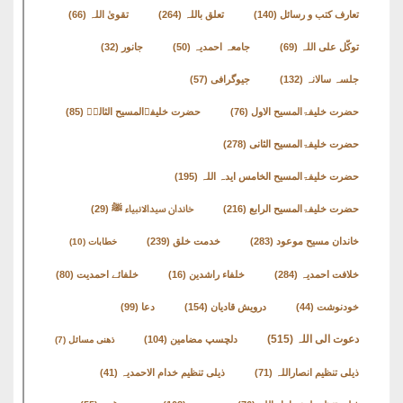
تعارف کتب و رسائل
(140)
تعلق باللہ
(264)
تقویٰ اللہ
(66)
توکّل علی اللہ
(69)
جامعہ احمدیہ
(50)
جانور
(32)
جلسہ سالانہ
(132)
جیوگرافی
(57)
حضرت خلیفۃالمسیح الاول
(76)
حضرت خلیفۃالمسیح الثالثؒ
(85)
حضرت خلیفۃالمسیح الثانی
(278)
حضرت خلیفۃالمسیح الخامس ایدہ اللہ
(195)
حضرت خلیفۃالمسیح الرابع
(216)
خاندان سیدالانبیاء ﷺ
(29)
خاندان مسیح موعود
(283)
خدمت خلق
(239)
خطابات
(10)
خلافت احمدیہ
(284)
خلفاء راشدین
(16)
خلفائے احمدیت
(80)
خودنوشت
(44)
درویش قادیان
(154)
دعا
(99)
دعوت الی اللہ
(515)
دلچسپ مضامین
(104)
ذھنی مسائل
(7)
ذیلی تنظیم انصاراللہ
(71)
ذیلی تنظیم خدام الاحمدیہ
(41)