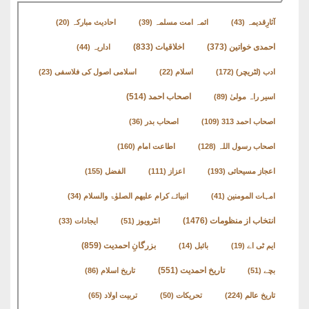
کتب
سلسلہ
آثارِقدیمہ
(43)
ائمہ امت مسلمہ
(39)
احادیث مبارکہ
(20)
اخلاقیات
(833)
احمدی خواتین
(373)
اداریہ
(44)
ادب (لٹریچر)
(172)
اسلام
(22)
اسلامی اصول کی فلاسفی
(23)
اصحاب احمد
(514)
اسیر راہ مولیٰ
(89)
اصحاب احمد 313
(109)
اصحاب بدر
(36)
اصحاب رسول اللہ
(128)
اطاعت امام
(160)
اعجاز مسیحائی
(193)
اعزاز
(111)
الفضل
(155)
امہات المومنین
(41)
انبیائے کرام علیھم الصلوٰۃ والسلام
(34)
انتخاب از منظومات
(1476)
انٹرویوز
(51)
ایجادات
(33)
بزرگانِ احمدیت
(859)
ایم ٹی اے
(19)
بائبل
(14)
تاریخ احمدیت
(551)
بچے
(51)
تاریخ اسلام
(86)
تاریخ عالم
(224)
تحریکات
(50)
تربیت اولاد
(65)