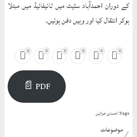
English
کے دوران احمدآباد سٹیٹ میں ٹائیفائیڈ میں مبتلا
Books
ہوکر انتقال کیا اور وہیں دفن ہوئیں۔
دریچۂ
راہنمائی
متفرق
0
0
0
0
0
0
کتب
مِرقاتُ
PDF 📄
الیقین
فی
حَیاتِ
نورالدّین
Tags:
احمدی خواتین
متفرق
موضوعات