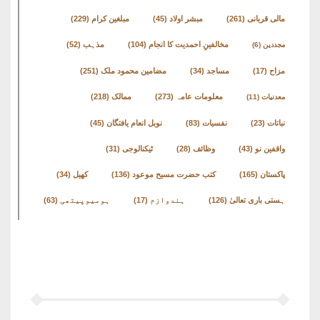
مالی قربانی
(261)
مبشر اولاد
(45)
مبلغین کرام
(229)
مخالفینِ احمدیت کا انجام
(104)
مذہب
(52)
مجددین
(6)
مزاح
(17)
مساجد
(34)
مضامین محمود ملک
(251)
معلومات عامہ
(273)
ممالک
(218)
معدنیات
(11)
نباتات
(23)
نفسیات
(83)
نوبل انعام یافتگان
(45)
واقفین نو
(43)
وظائف
(28)
ٹیکنالوجی
(31)
پاکستان
(165)
کتب حضرت مسیح موعود
(136)
کھیل
(34)
ہستی باری تعالیٰ
(126)
ہندوازم
(17)
ہومیوپیتھی
(63)