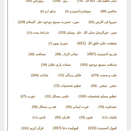
ذیلی تنظیم لجنہ اماء اللہ
(76)
ربوہ
(108)
رپورٹس
(55)
سائنس
(88)
سوشلزم/کمیونزم
(3)
سکھ ازم
(2)
سیروا فی الارض
(81)
سیرۃ حضرت مسیح موعود علیہ السلام
(229)
سیرۃ خیرالرسل صلی اللہ علیہ وسلم
(233)
شرائط بیعت
(13)
شفقت علیٰ خلق اللہ
(451)
شوریٰ بینھم
(7)
شہید احمدیت
(487)
صائب الرائے
(98)
صحافت
(30)
صداقت مسیح موعود
(183)
صفات باری تعالیٰ
(34)
طب و صحت
(270)
عائلی زندگی
(72)
عبادات
(264)
عشرہ مبشرہ
(26)
عظیم شخصیات
(72)
عظیم مسلم شخصیات
(182)
علمی مسائل
(31)
عورت
(27)
عیسائیت
(76)
غیرت ایمانی
(44)
فقہی مسائل
(56)
فنون
(16)
قادیان
(83)
فلکیات
(11)
قانون
(11)
قبول احمدیت
(415)
قبولیت دعا
(397)
قرآن کریم
(151)