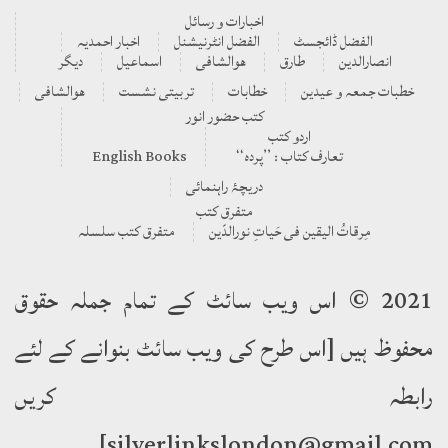
اخبارات و رسائل
الفضل ڈائجسٹ
الفضل انٹرنیشنل
اخبار احمدیہ
انصارالدین
طارق
ھوالشافی
اسماعیل
دیگر
خطبات جمعہ و عیدین
خطابات
تربیتی نشست
ھوالشافی
کتب حضور انور
اردو کتب
تعارف کتاب : ’’پردہ‘‘
English Books
دریچۂ راہنمائی
متفرق کتب
مِرقاتُ الیقین فی حَیاتِ نورالدّین
متفرق کتب سلسلہ
2021 © اس ویب سائٹ کے تمام جملہ حقوق
محفوظ ہیں [اس طرح کی ویب سائٹ بنوانے کے لئے
رابطہ کریں
silverlinkslondon@gmail.com]