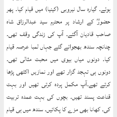
نشست
ہوئے۔ گیارہ سال نیروبی (کینیا) میں قیام کیا۔ پھر
ھوالشافی
حضورؓ کے ارشاد پر محترم سید عبدالرزاق شاہ
کتب
صاحب قادیان آگئے۔ آپ کی زندگی وقف تھی۔
حضور
چنانچہ سندھ بھجوائے گئے جہاں لمبا عرصہ قیام
انور
کیا۔ دونوں میاں بیوی میں محبت مثالی تھی۔
اردو
کتب
دونوں ہی تہجد گزار تھے اور نمازیں اکٹھی پڑھا
تعارف
کرتے تھے۔آپ مکمل پردہ کرتی تھیں اور بہت
کتاب
قناعت پسند تھیں۔ بچوں کی بہت عمدہ تربیت
:
’’پردہ‘‘
کی۔ کھانا بھی مزے کا پکاتیں۔ سندھ میں ہی قیام