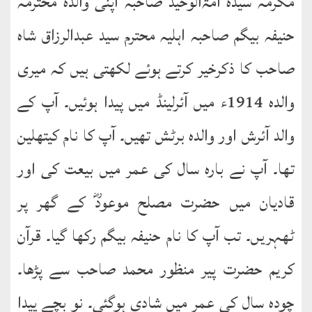
مکرمہ سیدہ امۃالوحید صاحبہ اپنی والدہ محترمہ
طارق
حنیفہ بیگم صاحبہ اہلیہ محترم سید عبدالرزاق شاہ
صاحب کا ذکرخیر کرتے ہوئے لکھتی ہیں کہ میری
ھوالشافی
والدہ 1914ء میں آئرلینڈ میں پیدا ہوئیں۔ آپ کے
اسماعیل
والد آئرش اور والدہ برٹش تھیں۔ آپ کا نام کیتھلین
دیگر
تھا۔ آپ نے بارہ سال کی عمر میں بیعت کی اور
خطبات
جمعہ
قادیان میں حضرت مصلح موعودؓ کے گھر پر
و
ٹھہریں۔ تب آپ کا نام حنیفہ بیگم رکھا گیا۔ قرآن
عیدین
کریم حضرت پیر منظور محمد صاحب سے پڑھا۔
خطابات
چودہ سال کی عمر میں شادی ہوگئی۔ نو بچے پیدا
تربیتی