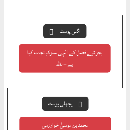
اگلی پوسٹ
بجز ترے فضل کے الٰہی سلوکِ نجات کیا
ہے – نظم
پچھلی پوسٹ
محمد بن موسیٰ خوارزمی