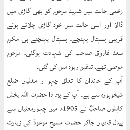
English
زخمی حالت میں شہید مرحوم کو بھی گاڑی میں
Books
ڈالا اور اسی حالت میں خود گاڑی چلاتے ہوئے
دریچۂ
راہنمائی
قریبی ہسپتال پہنچے۔ ہسپتال پہنچتے ہی مکرم
متفرق
سعد فاروق صاحب کی شہادت ہوگئی۔ مرحوم
کتب
موصی تھے۔ تدفین ربوہ میں کی گئی۔
مِرقاتُ
آپ کے خاندان کا تعلق چہو ر مغلیاں ضلع
الیقین
فی
شیخوپورہ سے ہے۔ آپ کے پڑدادا حضرت اللہ بخش
حَیاتِ
کاہلوں صاحبؓ نے 1905ء میں چہورمغلیاں سے
نورالدّین
پیدل قادیان جاکر حضرت مسیح موعودؑ کی زیارت
متفرق