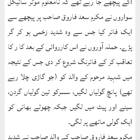
آگے پیچھے جا رہے تھے کہ نامعلوم موٹر سائیکل
نشست
سواروں نے مکرم سعد فاروق صاحب پر پیچھے سے
ھوالشافی
ایک فائر کیا جس سے وہ شدید زخمی ہو کر گر
کتب
پڑے۔ حملہ آوروں نے اس کارروائی کے بعد کا ر کا
حضور
انور
تعاقب کر کے فائرنگ شروع کر دی جس کے نتیجہ
اردو
میں شہید مرحوم کے والد کو (جو گاڑی چلا رہے
کتب
تھے) پانچ گولیاں لگیں، سسرکو تین گولیاں گردن،
تعارف
سینے اور پیٹ میں لگیں جبکہ چھوٹے بھائی کو
کتاب
:
ایک گولی ماتھے پر لگی۔
’’پردہ‘‘
مکرم سعد فاروق صاحب کے والد صاحب نے شدید