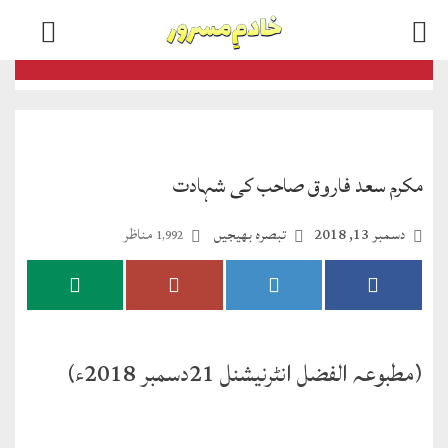
اخبارات
و
رسائل
مکرم سعد فاروق صاحب کی شہادت
الفضل
ڈائجسٹ
دسمبر 13, 2018
تبصرہ بھیجیں
مناظر
1,992
الفضل
انٹرنیشنل
اخبار
(مطبوعہ الفضل انٹرنیشنل 21دسمبر 2018ء)
احمدیہ
انصارالدین