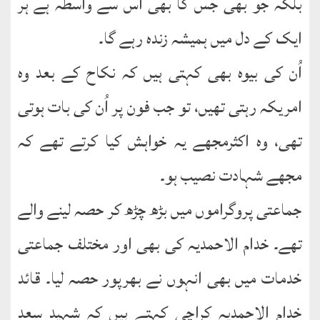
بلکہ جو بھی جس کا بھی اُس سے واسطہ ہے ہر
ایک کے دل میں ہمیشہ زندہ رہے گا۔
اُن کی بیوہ بھی کہتی ہیں کہ نکاح کے بعد وہ
امریکہ رہتی تھیں، تو جب فون پر اُن کی بات ہوتی
تھی، وہ اکثرمجھے یہ خواہش کیا کرتے تھے کہ
مجھے شہادت نصیب ہو۔
جماعتی پروگراموں میں بڑھ چڑھ کر حصہ لینے والے
تھے۔ خدام الاحمدیہ کی بھی اور مختلف جماعتی
خدمات میں بھی انہوں نے بھرپور حصہ لیا۔ قائد
خدام الاحمدیہ کراچی کہتے ہیں کہ شہید سعد