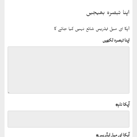
اپنا تبصرہ بھیجیں
آپکا ای میل ایڈریس شائع نہیں کیا جائے گا
اپنا تبصرہ لکھیں
آپکا نام
*
آپکا ای میل ایڈریس
*