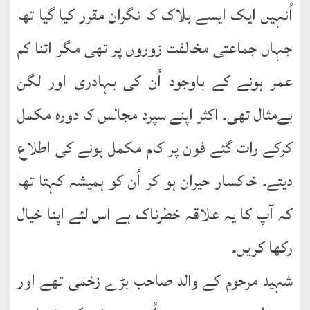
اُنہیں ایک ایسے بلاک کا نگران مقرر کیا گیا تھا
جہاں جماعتی مخالفت زوروں پر تھی مگر اتنا کم
عمر ہونے کے باوجود اُن کی بہادری اور لگن
بےمثال تھی۔ اکثر اپنے سپرد مجالس کا دورہ مکمل
کرکے رات گئے فون پر کام مکمل ہونے کی اطلاع
دیتے۔ خاکسار حیران ہو کر اُن کو ہمیشہ کہتا تھا
کہ آپ کا یہ علاقہ خطرناک ہے اس لئے اپنا خیال
رکھا کریں۔
شہید مرحوم کے والد صاحب بڑے زخمی تھے اور