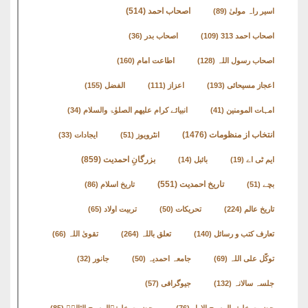
اصحاب احمد
(514)
اسیر راہ مولیٰ
(89)
اصحاب احمد 313
(109)
اصحاب بدر
(36)
اصحاب رسول اللہ
(128)
اطاعت امام
(160)
اعجاز مسیحائی
(193)
اعزاز
(111)
الفضل
(155)
امہات المومنین
(41)
انبیائے کرام علیھم الصلوٰۃ والسلام
(34)
انتخاب از منظومات
(1476)
انٹرویوز
(51)
ایجادات
(33)
بزرگانِ احمدیت
(859)
ایم ٹی اے
(19)
بائبل
(14)
تاریخ احمدیت
(551)
بچے
(51)
تاریخ اسلام
(86)
تاریخ عالم
(224)
تحریکات
(50)
تربیت اولاد
(65)
تعارف کتب و رسائل
(140)
تعلق باللہ
(264)
تقویٰ اللہ
(66)
توکّل علی اللہ
(69)
جامعہ احمدیہ
(50)
جانور
(32)
جلسہ سالانہ
(132)
جیوگرافی
(57)
حضرت خلیفۃالمسیح الاول
(76)
حضرت خلیفۃالمسیح الثالثؒ
(85)