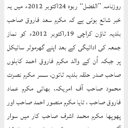
روزنامہ ’’الفضل‘‘ ربوہ 24اکتوبر 2012ء میں یہ
طارق
خبر شائع ہوئی ہے کہ مکرم سعد فاروق صاحب
ھوالشافی
بلدیہ ٹاؤن کراچی 19؍اکتوبر 2012ء کو نماز
اسماعیل
جمعہ کی ادائیگی کے بعد اپنے گھرموٹر سائیکل
دیگر
پر جبکہ اُن کے والد مکرم فاروق احمد کاہلوں
خطبات
صاحب صدر حلقہ بلدیہ ٹائون، سسر مکرم نصرت
جمعہ
محمود صاحب آف امریکہ، بھائی مکرم عماد
و
عیدین
فاروق صاحب ، تایا مکرم منصور احمد صاحب اور
خطابات
پھوپھا مکرم محمد اشرف صاحب کار میں سوار
تربیتی