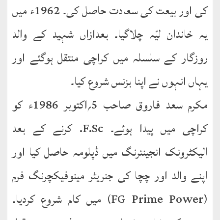
کتب
کی اور بیعت کی سعادت حاصل کی۔ 1962ء میں
سلسلہ
یہ خاندان لیّہ چلاگیا۔ بعدازاں شہید کے والد
روزگار کے سلسلہ میں کراچی منتقل ہوگئے اور
یہاں انہوں نے اپنا بزنس شروع کیا۔
مکرم سعد فاروق صاحب 5؍اکتوبر 1986ء کو
کراچی میں پیدا ہوئے۔ F.Sc. کرنے کے بعد
الیکٹرونک انجینئرنگ میں ڈپلومہ حاصل کیا اور
اپنے والد اور چچا کی جنریٹر مینوفیکچرنگ فرم
(FG Prime Power) میں کام شروع کردیا۔