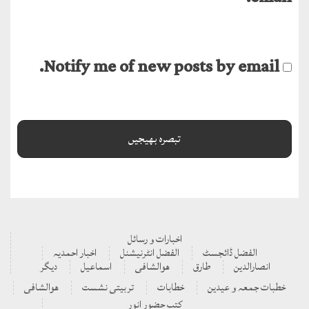
Notify me of new posts by email.
اخبارات و رسائل
الفضل ڈائجسٹ
الفضل انٹرنیشنل
اخبار احمدیہ
انصارالدین
طارق
ھوالشافی
اسماعیل
دیگر
خطبات جمعہ و عیدین
خطابات
تربیتی نشست
ھوالشافی
کتب حضور انور