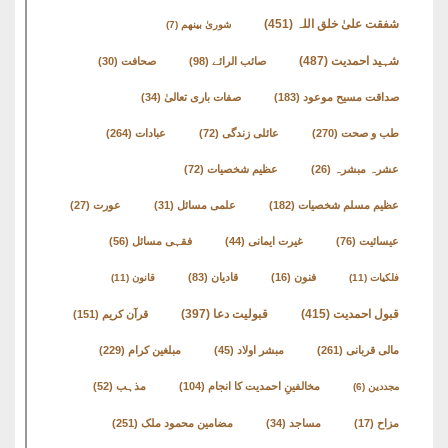
شفقت علیٰ خلق اللہ
(451)
شوریٰ بینھم
(7)
شہید احمدیت
(487)
صائب الرائے
(98)
صحافت
(30)
صداقت مسیح موعود
(183)
صفات باری تعالیٰ
(34)
طب و صحت
(270)
عائلی زندگی
(72)
عبادات
(264)
عشرہ مبشرہ
(26)
عظیم شخصیات
(72)
عظیم مسلم شخصیات
(182)
علمی مسائل
(31)
عورت
(27)
عیسائیت
(76)
غیرت ایمانی
(44)
فقہی مسائل
(56)
فنون
(16)
قادیان
(83)
فلکیات
(11)
قانون
(11)
قبول احمدیت
(415)
قبولیت دعا
(397)
قرآن کریم
(151)
مالی قربانی
(261)
مبشر اولاد
(45)
مبلغین کرام
(229)
مخالفینِ احمدیت کا انجام
(104)
مذہب
(52)
مجددین
(6)
مزاح
(17)
مساجد
(34)
مضامین محمود ملک
(251)