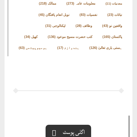
معلومات عامہ
(273)
ممالک
(218)
معدنیات
(11)
نباتات
(23)
نفسیات
(83)
نوبل انعام یافتگان
(45)
واقفین نو
(43)
وظائف
(28)
ٹیکنالوجی
(31)
پاکستان
(165)
کتب حضرت مسیح موعود
(136)
کھیل
(34)
ہستی باری تعالیٰ
(126)
ہندوازم
(17)
ہومیوپیتھی
(63)
اگلی پوسٹ