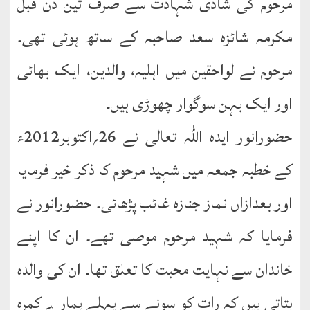
مرحوم کی شادی شہادت سے صرف تین دن قبل
مکرمہ شائزہ سعد صاحبہ کے ساتھ ہوئی تھی۔
مرحوم نے لواحقین میں اہلیہ، والدین، ایک بھائی
اور ایک بہن سوگوار چھوڑی ہیں۔
حضورانور ایدہ اللہ تعالیٰ نے 26؍اکتوبر2012ء
کے خطبہ جمعہ میں شہید مرحوم کا ذکر خیر فرمایا
اور بعدازاں نماز جنازہ غائب پڑھائی۔ حضورانور نے
فرمایا کہ شہید مرحوم موصی تھے۔ ان کا اپنے
خاندان سے نہایت محبت کا تعلق تھا۔ ان کی والدہ
بتاتی ہیں کہ رات کو سونے سے پہلے ہمارے کمرہ