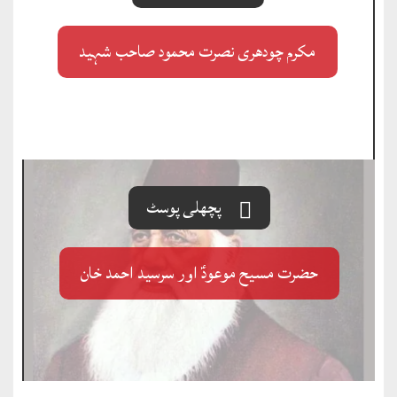
مکرم چودھری نصرت محمود صاحب شہید
پچھلی پوسٹ
حضرت مسیح موعودؑ اور سرسید احمد خان