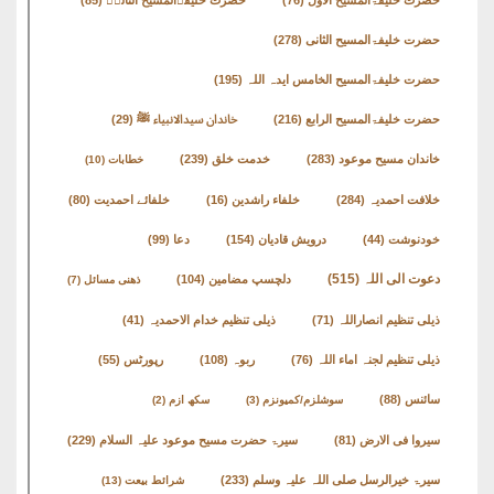
حضرت خلیفۃالمسیح الثانی
(278)
حضرت خلیفۃالمسیح الخامس ایدہ اللہ
(195)
حضرت خلیفۃالمسیح الرابع
(216)
خاندان سیدالانبیاء ﷺ
(29)
خاندان مسیح موعود
(283)
خدمت خلق
(239)
خطابات
(10)
خلافت احمدیہ
(284)
خلفاء راشدین
(16)
خلفائے احمدیت
(80)
خودنوشت
(44)
درویش قادیان
(154)
دعا
(99)
دعوت الی اللہ
(515)
دلچسپ مضامین
(104)
ذھنی مسائل
(7)
ذیلی تنظیم انصاراللہ
(71)
ذیلی تنظیم خدام الاحمدیہ
(41)
ذیلی تنظیم لجنہ اماء اللہ
(76)
ربوہ
(108)
رپورٹس
(55)
سائنس
(88)
سوشلزم/کمیونزم
(3)
سکھ ازم
(2)
سیروا فی الارض
(81)
سیرۃ حضرت مسیح موعود علیہ السلام
(229)
سیرۃ خیرالرسل صلی اللہ علیہ وسلم
(233)
شرائط بیعت
(13)